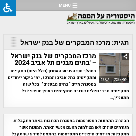
Ski
MENU
t
conten
תגית:
מרכז המבקרים של בנק ישראל
מרכז המבקרים של בנק ישראל
– 'בתים מבנים תל אביב 2024'
במהלך סוף השבוע האחרון (כולל היום) התקיימו
ומתקיימים בתל אביב והמרכז , ימי ביקור ייחודים
17
2395
במסגרת מיזם “בתים מבפנים”. בכל שנה
מתקיימים סבבי טיולים שרובם מתקיימים באופן חופשי לכל
מתעניין,…
הבהרה:
התמונות המפורסמות במסגרת הכתבות באתר מתקבלות
מגורמים שונים ו/או מצולמות מטעם אנשי האתר. תמונות אשר
מתקבלות מגורמים חיצוניים מתפרסמות בהתאם למידע שהתקבל