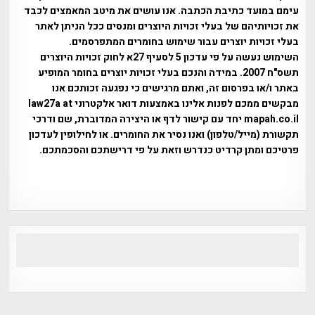
עימם במועד כתיבת הכתבה. אנו עושים את מיטב המאמצים לכבד
את זכויותיהם של בעלי זכויות היוצרים ומנסים ככל הניתן לאתר
בעלי זכויות יוצרים עבור שימוש בחומרים המתפרסמים.
השימוש נעשה על פי עדכון 5 לסעיף 27א לחוק זכויות היוצרים
תשס"ח 2007. במידה והנכם בעלי זכויות יוצרים בחומר המופיע
באתר ו/או בפרסום זה, ואתם מרגישים כי נפגעה זכותכם אנו
מבקשים ממכם לפנות אלינו באמצעות דואר אלקטרוני law27a at
mapah.co.il יחד עם קישור לדף או היצירה המדוברת, שם ודרכי
תקשורת (מייל/טלפון) ואנו נסיר את החומרים. או לחילופין לעדכון
פרטיכם ומתן קרדיט כנדרש וזאת על פי דרישתכם והסכמתכם.
אפי אליאן , היסטוריה על המפה , פרוייקט טיגארט , Efi Elian ,
Tegart Fort , tegart fortress