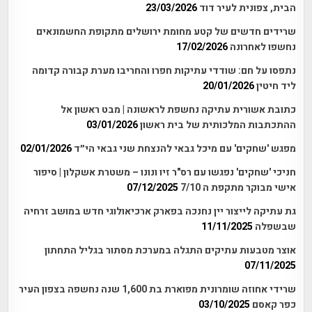
הבית, צפונית לעיר דוד
23/03/2026
שרידים חדשים של קטע מחומת ירושלים מתקופת החשמונאים
נחשפו לאחרונה
17/02/2026
נתפסו על חם: שודדי עתיקות חפרו והחריבו מערת קבורה קדומה
ליד חיטין
20/01/2026
כתובת אשורית עתיקה נחשפת לראשונה | מבט ראשון אל
ההתכתבות המלכותית של בית ראשון
03/01/2026
מפגש 'שחקים' עם מיכל גבאי להנצחת שני גבאי הי״ד
02/01/2026
חניכי 'שחקים' נפגשו עם רס"ר זיו ונונו – משטרת אשקלון | סיפור
אישי מבוקר מתקפת ה 7/10
07/12/2025
גת עתיקה לייצור יין נחנכה בפארק ארכיאולוגי חדש במושב זרחיה
שבשפלה
11/11/2025
אוצר מטבעות עתיקים התגלה במערכת מסתור בגליל התחתון
07/11/2025
שרידי אחוזה שומרונית מפוארת בת 1,600 שנה נחשפה בצפון העיר
כפר קאסם
03/10/2025