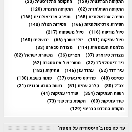
התקופה הביזנטית
(129)
התקופה ההלניסטית
(30)
התקופה העות'מנית
(62)
התקופה הרומית
(120)
חפירה ארכאולוגית
(168)
חפירה ארכיאולוגית
(165)
חפירות ארכיאולוגיות
(166)
חפירות הצלה
(140)
טיול מורשת
(116)
טיול משפחות
(217)
טיול עתיקות
(151)
יולי שוורץ
(66)
ירושלים
(160)
מלחמת העצמאות
(114)
מצודת טגארט
(33)
מצודת טיגארט
(37)
מצרים
(36)
משטרת ישראל
(82)
ניר דיסטלפלד
(32)
סטורי של אינסטגרם
(62)
עיר דוד
(52)
עמוד ענן
(146)
עתיקות
(183)
פסיפס
(48)
פרויקט טיגארט
(37)
פתוח בשבת
(130)
צה"ל
(80)
קלרה עמית
(51)
רשות הטבע והגנים
(31)
רשות העתיקות
(354)
שודדי עתיקות
(44)
שוד עתיקות
(60)
תקופת בית שני
(73)
תקופת המנדט הבריטי
(129)
עד כה צפו ב"היסטוריה על המפה"