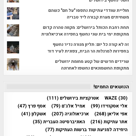
השני נחשף בירושלים
חוליית שודדי עתיקות נתפסו "על חם" כשהם
משחיתים מערת קבורה ליד טבריה
תחת רחבת הכותל בירושלים: מקווה טהרה קדום
מתקופת ימי בית שני נחשף בחפירה ארכיאלוגית
זה לא קורה כל יום: תליון מנורה נדיר נחשף
בחפירות למרגלות הר הבית, צפונית לעיר דוד
שרידים חדשים של קטע מחומת ירושלים
מתקופת החשמונאים נחשפו לאחרונה
הנושאים החמים!
(30)
WAZE
אטרקציות בירושלים
(111)
אלי אסקוזידו
(99)
אמיל אלג'ם
(79)
אסף פרץ
(47)
אפי אליאן
(268)
ארכיאולוגיה
(207)
אשקלון
(41)
אתר עתיקות
(216)
האוניברסיטה העברית
(35)
היחידה למניעת שוד ברשות העתיקות
(77)