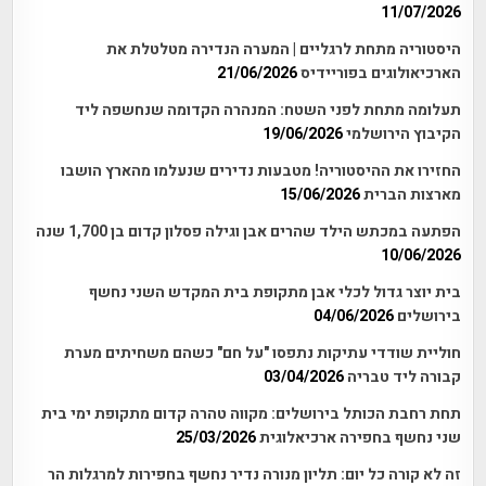
11/07/2026
היסטוריה מתחת לרגליים | המערה הנדירה מטלטלת את
הארכיאולוגים בפוריידיס
21/06/2026
תעלומה מתחת לפני השטח: המנהרה הקדומה שנחשפה ליד
הקיבוץ הירושלמי
19/06/2026
החזירו את ההיסטוריה! מטבעות נדירים שנעלמו מהארץ הושבו
מארצות הברית
15/06/2026
הפתעה במכתש הילד שהרים אבן וגילה פסלון קדום בן 1,700 שנה
10/06/2026
בית יוצר גדול לכלי אבן מתקופת בית המקדש השני נחשף
בירושלים
04/06/2026
חוליית שודדי עתיקות נתפסו "על חם" כשהם משחיתים מערת
קבורה ליד טבריה
03/04/2026
תחת רחבת הכותל בירושלים: מקווה טהרה קדום מתקופת ימי בית
שני נחשף בחפירה ארכיאלוגית
25/03/2026
זה לא קורה כל יום: תליון מנורה נדיר נחשף בחפירות למרגלות הר