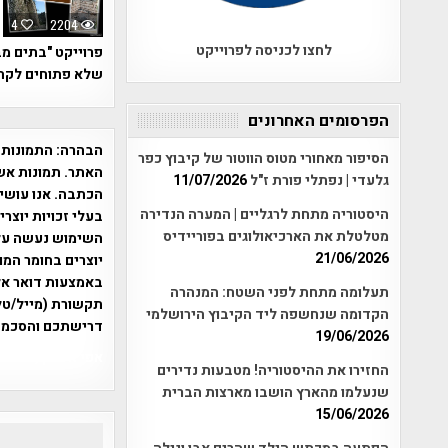
4
2204
לחצו לכניסה לפרוייקט
פרוייקט "בתים מב
שלא פתוחים לקה
הפרסומים האחרונים
הבהרה:
התמונות 
הסיפור מאחורי מטוס הווטור של קיבוץ כפר
האתר. תמונות אש
גלעדי | נפתלי פורת ז"ל
11/07/2026
הכתבה. אנו עושים
היסטוריה מתחת לרגליים | המערה הנדירה
בעלי זכויות יוצר
מטלטלת את הארכיאולוגים בפוריידיס
21/06/2026
יוצרים בחומר המו
תעלומה מתחת לפני השטח: המנהרה
תקשורת (מייל/טלפ
הקדומה שנחשפה ליד הקיבוץ הירושלמי
דרישתכם והסכמת
19/06/2026
אפי אליאן , היסטוריה על המפה , 
החזירו את ההיסטוריה! מטבעות נדירים
שנעלמו מהארץ הושבו מארצות הברית
15/06/2026