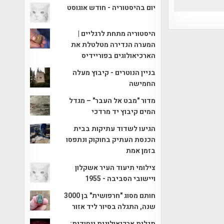
יום בהיסטוריה - חודש אוגוסט
היסטוריה מתחת לרגליים |
המערה הנדירה מטלטלת את
הארכיאולוגים בפוריידיס
בניין הנוטרים - קיבוץ מעלה
החמישה
מדור "מבט אל העבר" – מגדל
המים קיבוץ יד מרדכי
הגיעו לשדוד עתיקות בבית
הכנסת העתיק בחוקוק ונתפסו
בזמן אמת
צילומי תיעוד העיר אשקלון
ויישובי הסביבה - 1955
חותם מסוג "חרפושית" בן 3000
שנה, התגלה בסיור ליד אזור
תגלית ארכיאולוגית ייחודית: