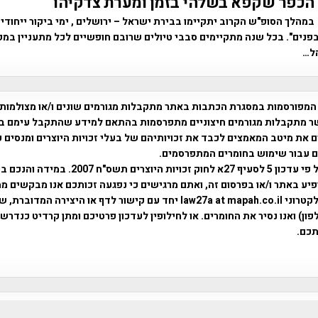
הכפר שקפא בשלהי בזמן ומערת צדקיהו
במהלך הסופ"ש הקרוב יתקיימו בבירת ישראל – ירושלים , ימי ביקור ייחוד
פנים". בכל שנה מתקיימים סבבי טיולים שרובם חופשיים לכל מתעניין במק
ל…
המפורסמות במסגרת הכתבות באתר מתקבלות מגורמים שונים ו/או מצולמות
ר מתקבלות מגורמים חיצוניים מתפרסמות בהתאם למידע שהתקבל עימם ב
 את מיטב המאמצים לכבד את זכויותיהם של בעלי זכויות היוצרים ומנסים 
ים עבור שימוש בחומרים המתפרסמים.
השימוש נעשה על פי עדכון 5 לסעיף 27א לחוק זכויות היוצרים ת
פיע באתר ו/או בפרסום זה, ואתם מרגישים כי נפגעה זכותכם אנו מבקשים ממ
באמצעות דואר אלקטרוני law27a at mapah.co.il יחד עם קישור לדף או היצירה המדו
ון) ואנו נסיר את החומרים. או לחילופין לעדכון פרטיכם ומתן קרדיט כנדרש 
כם.
פרוייקט טיגארט , Efi Elian , Tegart Fort , tegart fortress