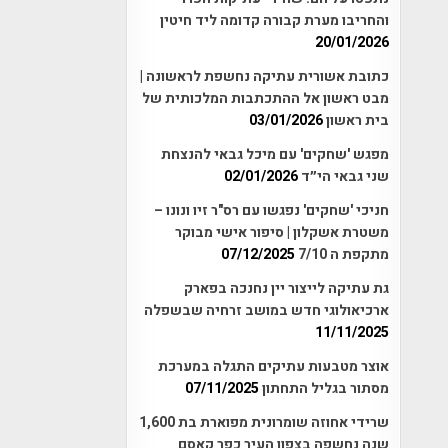
והחריבו מערת קבורה קדומה ליד חיטין
20/01/2026
כתובת אשורית עתיקה נחשפת לראשונה |
מבט ראשון אל ההתכתבות המלכותית של
בית ראשון
03/01/2026
מפגש 'שחקים' עם מיכל גבאי להנצחת
שני גבאי הי״ד
02/01/2026
חניכי 'שחקים' נפגשו עם רס"ר זיו ונונו –
משטרת אשקלון | סיפור אישי מבוקר
מתקפת ה 7/10
07/12/2025
גת עתיקה לייצור יין נחנכה בפארק
ארכיאולוגי חדש במושב זרחיה שבשפלה
11/11/2025
אוצר מטבעות עתיקים התגלה במערכת
מסתור בגליל התחתון
07/11/2025
שרידי אחוזה שומרונית מפוארת בת 1,600
שנה נחשפה בצפון העיר כפר קאסם