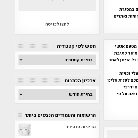
ים במסגרת
ומות ואתרים
לחצו לכניסה
חפש לפי קטגוריה
 מטעם אנשי
מועד כתיבת
חפש
ככל הניתן לאתר
לפי
קטגוריה
שס"ח 2007. במידה והנכם בעלי זכויות
כם לפנות אלינו
ארכיון הכתבות
ברת, שם ודרכי
ארכיון
וזאת על פי
הכתבות
הרשומות והעמודים הנצפים ביותר
מדיניות פרטיות