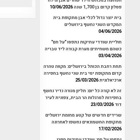
הפתעה במכתש הילד שהרים אבן וגילה
פסלון קדום בן 1,700 שנה
10/06/2026
בית יוצר גדול לכלי אבן מתקופת בית
המקדש השני נחשף בירושלים
04/06/2026
חוליית שודדי עתיקות נתפסו "על חם"
כשהם משחיתים מערת קבורה ליד טבריה
03/04/2026
תחת רחבת הכותל בירושלים: מקווה טהרה
קדום מתקופת ימי בית שני נחשף בחפירה
ארכיאלוגית
25/03/2026
זה לא קורה כל יום: תליון מנורה נדיר נחשף
בחפירות למרגלות הר הבית, צפונית לעיר
דוד
23/03/2026
שרידים חדשים של קטע מחומת ירושלים
מתקופת החשמונאים נחשפו לאחרונה
17/02/2026
נתפסו על חם: שודדי עתיקות חפרו