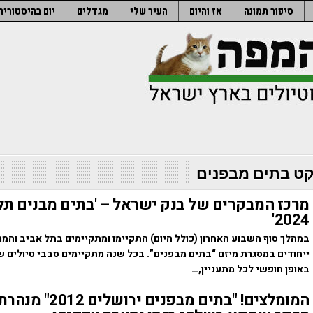
סיפור תמונה
אז והיום
העיר שלי
מגדלים
יום בהיסטוריה
קט בתים מבפנים
מרכז המבקרים של בנק ישראל – 'בתים מבנים תל
2024'
במהלך סוף השבוע האחרון (כולל היום) התקיימו ומתקיימים בתל אביב והמרכז
ייחודים במסגרת מיזם “בתים מבפנים”. בכל שנה מתקיימים סבבי טיולים 
באופן חופשי לכל מתעניין,…
המומלצים! "בתים מבפנים י