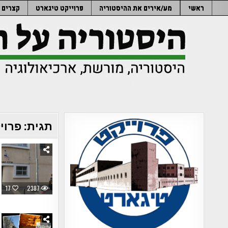
Ski
ראשי
מע/אירים את ההיסטוריה
פרוייקט טיגארט
קצרים
t
conten
תגית:
פרוי
17
2387