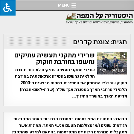
Ski
MENU
t
conten
תגית:
צומת קדרים
שרידי מתקני תעשיה עתיקים
נחשפו בחורבת חוקוק
שרידי מתקני תעשיה עתיקים לעיבוד תוצרת
5
2964
חקלאית נחשפו בחפירה ארכאולוגית בחורבת
חוקוק שבגליל התחתון את החפירות במקום מבצעים כ-2000
תלמידי מרחבי הארץ במסגרת אגף של"ח (שדה-לאום-חברה)
וידיעת הארץ במשרד החינוך….
הבהרה:
התמונות המפורסמות במסגרת הכתבות באתר מתקבלות
מגורמים שונים ו/או מצולמות מטעם אנשי האתר. תמונות אשר
מתקבלות מגורמים חיצוניים מתפרסמות בהתאם למידע שהתקבל