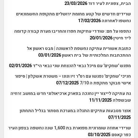
הבית, צפונית לעיר דוד
23/03/2026
שרידים חדשים של קטע מחומת ירושלים מתקופת החשמונאים
נחשפו לאחרונה
17/02/2026
נתפסו על חם: שודדי עתיקות חפרו והחריבו מערת קבורה קדומה
ליד חיטין
20/01/2026
כתובת אשורית עתיקה נחשפת לראשונה | מבט ראשון אל
ההתכתבות המלכותית של בית ראשון
03/01/2026
מפגש 'שחקים' עם מיכל גבאי להנצחת שני גבאי הי״ד
02/01/2026
חניכי 'שחקים' נפגשו עם רס"ר זיו ונונו – משטרת אשקלון | סיפור
אישי מבוקר מתקפת ה 7/10
07/12/2025
גת עתיקה לייצור יין נחנכה בפארק ארכיאולוגי חדש במושב זרחיה
שבשפלה
11/11/2025
אוצר מטבעות עתיקים התגלה במערכת מסתור בגליל התחתון
07/11/2025
שרידי אחוזה שומרונית מפוארת בת 1,600 שנה נחשפה בצפון העיר
כפר קאסם
03/10/2025