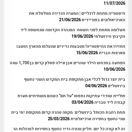
11/07/2026
היסטוריה מתחת לרגליים | המערה הנדירה מטלטלת את
הארכיאולוגים בפוריידיס
21/06/2026
תעלומה מתחת לפני השטח: המנהרה הקדומה שנחשפה ליד
הקיבוץ הירושלמי
19/06/2026
החזירו את ההיסטוריה! מטבעות נדירים שנעלמו מהארץ הושבו
מארצות הברית
15/06/2026
הפתעה במכתש הילד שהרים אבן וגילה פסלון קדום בן 1,700 שנה
10/06/2026
בית יוצר גדול לכלי אבן מתקופת בית המקדש השני נחשף
בירושלים
04/06/2026
חוליית שודדי עתיקות נתפסו "על חם" כשהם משחיתים מערת
קבורה ליד טבריה
03/04/2026
תחת רחבת הכותל בירושלים: מקווה טהרה קדום מתקופת ימי בית
שני נחשף בחפירה ארכיאלוגית
25/03/2026
זה לא קורה כל יום: תליון מנורה נדיר נחשף בחפירות למרגלות הר