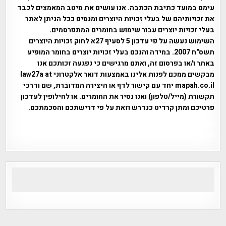
עימם במועד כתיבת הכתבה. אנו עושים את מיטב המאמצים לכבד
את זכויותיהם של בעלי זכויות היוצרים ומנסים ככל הניתן לאתר
בעלי זכויות יוצרים עבור שימוש בחומרים המתפרסמים.
השימוש נעשה על פי עדכון 5 לסעיף 27א לחוק זכויות היוצרים
תשס"ח 2007. במידה והנכם בעלי זכויות יוצרים בחומר המופיע
באתר ו/או בפרסום זה, ואתם מרגישים כי נפגעה זכותכם אנו
מבקשים ממכם לפנות אלינו באמצעות דואר אלקטרוני law27a at
mapah.co.il יחד עם קישור לדף או היצירה המדוברת, שם ודרכי
תקשורת (מייל/טלפון) ואנו נסיר את החומרים. או לחילופין לעדכון
פרטיכם ומתן קרדיט כנדרש וזאת על פי דרישתכם והסכמתכם.
אפי אליאן , היסטוריה על המפה , פרוייקט טיגארט , Efi Elian ,
Tegart Fort , tegart fortress