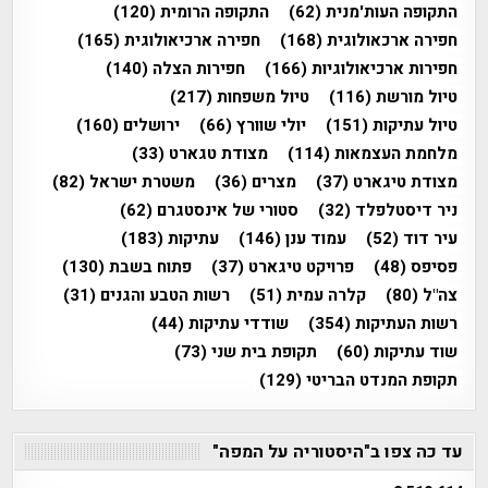
התקופה העות'מנית
(62)
התקופה הרומית
(120)
חפירה ארכאולוגית
(168)
חפירה ארכיאולוגית
(165)
חפירות ארכיאולוגיות
(166)
חפירות הצלה
(140)
טיול מורשת
(116)
טיול משפחות
(217)
טיול עתיקות
(151)
יולי שוורץ
(66)
ירושלים
(160)
מלחמת העצמאות
(114)
מצודת טגארט
(33)
מצודת טיגארט
(37)
מצרים
(36)
משטרת ישראל
(82)
ניר דיסטלפלד
(32)
סטורי של אינסטגרם
(62)
עיר דוד
(52)
עמוד ענן
(146)
עתיקות
(183)
פסיפס
(48)
פרויקט טיגארט
(37)
פתוח בשבת
(130)
צה"ל
(80)
קלרה עמית
(51)
רשות הטבע והגנים
(31)
רשות העתיקות
(354)
שודדי עתיקות
(44)
שוד עתיקות
(60)
תקופת בית שני
(73)
תקופת המנדט הבריטי
(129)
עד כה צפו ב"היסטוריה על המפה"