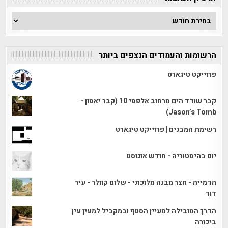
ארכיון
הכתבות
הרשומות והעמודים הנצפים ביותר
פרוייקט טיגארט
קבר שודד הים מרחוב אלפסי 10 (קבר יאסון -
Jason’s Tomb)
רשימת המבנים | פרוייקט טיגארט
יום בהיסטוריה - חודש אוגוסט
הדמייה - חצר מבנה מלוכתי - שלום קוולר - עיר
דוד
הדרך המובילה למעיין הסטף ובמקביל למעין עין
ביכורה