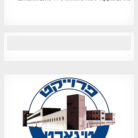
אפי אליאן , היסטוריה על המפה , פרוייקט טיגארט , Efi Elian ,
Tegart Fort , tegart fortress