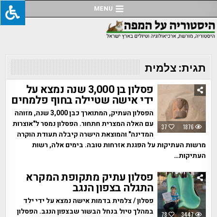
Ski
MENU
t
conten
תגית:
צלמית
פסלון בן 3,000 שנה נמצא על
ידי אישה שטיילה בחוף פלמחים
הפסלון העתיק, המתוארך כבן 3,000 שנה, מזוהה
עם האלה המצרית חתחור. הפסלון נמסר ל"אוצרות
37
1876
המדינה" והמוצאת הישרה קיבלה תעודת הוקרה
מרשות העתיקות על הפגנת אזרחות טובה. בימים אלה, רשות
העתיקות…
פסלון עתיק מתקופת המקרא
התגלה בצפון הנגב
פסלון / צלמית בדמות אישה נמצא על ידי ילד
במהלך טיול בנחל הבשור שבצפון הנגב. הפסלון
78
3447