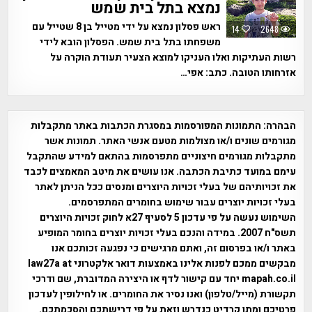
נמצא בתל בית שמש
ראש פסלון נמצא על ידי מטייל בן 8 שטייל עם
14
2648
משפחתו בתל בית שמש. הפסלון הובא לידי
רשות העתיקות ואלו העניקו למוצא הצעיר תעודת הוקרה על
אזרחותו הטובה. כתב: אפי…
הבהרה:
התמונות המפורסמות במסגרת הכתבות באתר מתקבלות
מגורמים שונים ו/או מצולמות מטעם אנשי האתר. תמונות אשר
מתקבלות מגורמים חיצוניים מתפרסמות בהתאם למידע שהתקבל
עימם במועד כתיבת הכתבה. אנו עושים את מיטב המאמצים לכבד
את זכויותיהם של בעלי זכויות היוצרים ומנסים ככל הניתן לאתר
בעלי זכויות יוצרים עבור שימוש בחומרים המתפרסמים.
השימוש נעשה על פי עדכון 5 לסעיף 27א לחוק זכויות היוצרים
תשס"ח 2007. במידה והנכם בעלי זכויות יוצרים בחומר המופיע
באתר ו/או בפרסום זה, ואתם מרגישים כי נפגעה זכותכם אנו
מבקשים ממכם לפנות אלינו באמצעות דואר אלקטרוני law27a at
mapah.co.il יחד עם קישור לדף או היצירה המדוברת, שם ודרכי
תקשורת (מייל/טלפון) ואנו נסיר את החומרים. או לחילופין לעדכון
פרטיכם ומתן קרדיט כנדרש וזאת על פי דרישתכם והסכמתכם.