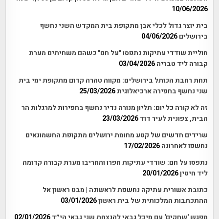
10/06/2026
בית יוצר גדול לכלי אבן מתקופת בית המקדש השני נחשף
בירושלים
04/06/2026
חוליית שודדי עתיקות נתפסו "על חם" כשהם משחיתים מערת
קבורה ליד טבריה
03/04/2026
תחת רחבת הכותל בירושלים: מקווה טהרה קדום מתקופת ימי בית
שני נחשף בחפירה ארכיאלוגית
25/03/2026
זה לא קורה כל יום: תליון מנורה נדיר נחשף בחפירות למרגלות הר
הבית, צפונית לעיר דוד
23/03/2026
שרידים חדשים של קטע מחומת ירושלים מתקופת החשמונאים
נחשפו לאחרונה
17/02/2026
נתפסו על חם: שודדי עתיקות חפרו והחריבו מערת קבורה קדומה
ליד חיטין
20/01/2026
כתובת אשורית עתיקה נחשפת לראשונה | מבט ראשון אל
ההתכתבות המלכותית של בית ראשון
03/01/2026
מפגש 'שחקים' עם מיכל גבאי להנצחת שני גבאי הי״ד
02/01/2026