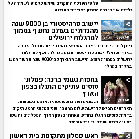
על פי הערכת החוקרים שימש כקמיע לשמירה על
ילדים או להגברת הפריון באוצרות המדינה…
יישוב פרהיסטורי בן 9000 שנה
מהגדולים בעולם נחשף בסמוך
למרגלות ירושלים
6
3866
ניתן לומר כי מדובר באחד הממצאים המרהיבים שנתגלו עד כה
בארץ ישראל! יישוב פרהיסטורי עצום בגודלו נחשף למרגלות
ירושלים בסמוך למוצא. היישוב מתוארך כבן 9000 שנה ונחשף ממש
במקרה במהלך…
בחסות גשמי ברכה: פסלוני
סוסים עתיקים התגלו בצפון
הארץ
4
3318
הגשמים העזים ששטפו את ארצנו בשבועות
האחרונים הביאו לדרישת שלום מהעבר. שני פסלוני חרס עתיקים
בדמות סוסים התגלו בחודש האחרון בצפון הארץ. הפסלונים נחשפו
בשני אתרים שונים על ידי אזרחים…
ראש פסלון מתקופת בית ראשון