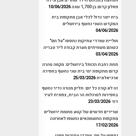
הפתעה במכתש הילד שהרים אבן וגילה
פסלון קדום בן 1,700 שנה
10/06/2026
בית יוצר גדול לכלי אבן מתקופת בית
המקדש השני נחשף בירושלים
04/06/2026
חוליית שודדי עתיקות נתפסו "על חם"
כשהם משחיתים מערת קבורה ליד טבריה
03/04/2026
תחת רחבת הכותל בירושלים: מקווה טהרה
קדום מתקופת ימי בית שני נחשף בחפירה
ארכיאלוגית
25/03/2026
זה לא קורה כל יום: תליון מנורה נדיר נחשף
בחפירות למרגלות הר הבית, צפונית לעיר
דוד
23/03/2026
שרידים חדשים של קטע מחומת ירושלים
מתקופת החשמונאים נחשפו לאחרונה
17/02/2026
נתפסו על חם: שודדי עתיקות חפרו