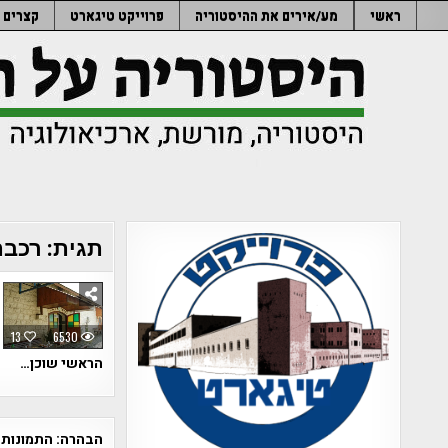
Ski
ראשי
מע/אירים את ההיסטוריה
פרוייקט טיגארט
קצרים
t
conten
תגית:
רכבת
13
6530
הראשי שוכן…
הבהרה:
התמונות 