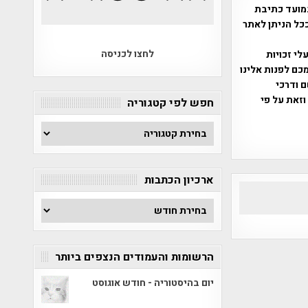
מועד כתיבת
ככל הניתן לאתר
לחצו לכניסה
שס"ח 2007. במידה והנכם בעלי זכויות
כם לפנות אלינו
ברת, שם ודרכי
וזאת על פי
חפש לפי קטגוריה
חפש
לפי
קטגוריה
ארכיון הכתבות
ארכיון
הכתבות
הרשומות והעמודים הנצפים ביותר
יום בהיסטוריה - חודש אוגוסט