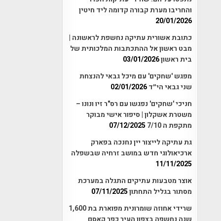
והחריבו מערת קבורה קדומה ליד חיטין
20/01/2026
כתובת אשורית עתיקה נחשפת לראשונה |
מבט ראשון אל ההתכתבות המלכותית של
בית ראשון
03/01/2026
מפגש 'שחקים' עם מיכל גבאי להנצחת
שני גבאי הי״ד
02/01/2026
חניכי 'שחקים' נפגשו עם רס"ר זיו ונונו –
משטרת אשקלון | סיפור אישי מבוקר
מתקפת ה 7/10
07/12/2025
גת עתיקה לייצור יין נחנכה בפארק
ארכיאולוגי חדש במושב זרחיה שבשפלה
11/11/2025
אוצר מטבעות עתיקים התגלה במערכת
מסתור בגליל התחתון
07/11/2025
שרידי אחוזה שומרונית מפוארת בת 1,600
שנה נחשפה בצפון העיר כפר קאסם