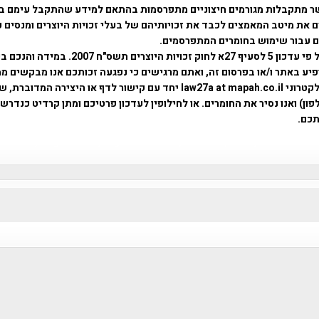
ר מתקבלות מגורמים חיצוניים מתפרסמות בהתאם למידע שהתקבל עימם ב
 את מיטב המאמצים לכבד את זכויותיהם של בעלי זכויות היוצרים ומנסים 
ים עבור שימוש בחומרים המתפרסמים.
השימוש נעשה על פי עדכון 5 לסעיף 27א לחוק זכויות היוצרים ת
פיע באתר ו/או בפרסום זה, ואתם מרגישים כי נפגעה זכותכם אנו מבקשים ממ
באמצעות דואר אלקטרוני law27a at mapah.co.il יחד עם קישור לדף או היצירה המדו
ון) ואנו נסיר את החומרים. או לחילופין לעדכון פרטיכם ומתן קרדיט כנדרש 
כם.
פרוייקט טיגארט , Efi Elian , Tegart Fort , tegart fortress