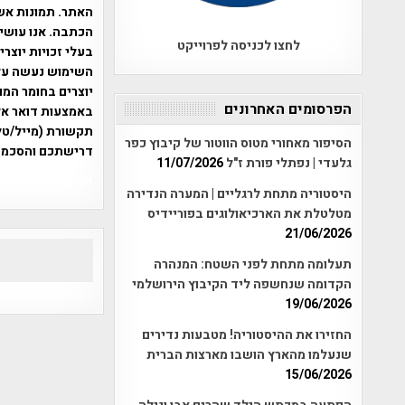
האתר. תמונות אש
הכתבה. אנו עושים
לחצו לכניסה לפרוייקט
בעלי זכויות יוצר
יוצרים בחומר המו
הפרסומים האחרונים
תקשורת (מייל/טלפ
הסיפור מאחורי מטוס הווטור של קיבוץ כפר
דרישתכם והסכמת
גלעדי | נפתלי פורת ז"ל
11/07/2026
אפי אליאן , היסטוריה על המפה , 
היסטוריה מתחת לרגליים | המערה הנדירה
מטלטלת את הארכיאולוגים בפוריידיס
21/06/2026
תעלומה מתחת לפני השטח: המנהרה
הקדומה שנחשפה ליד הקיבוץ הירושלמי
19/06/2026
החזירו את ההיסטוריה! מטבעות נדירים
שנעלמו מהארץ הושבו מארצות הברית
15/06/2026