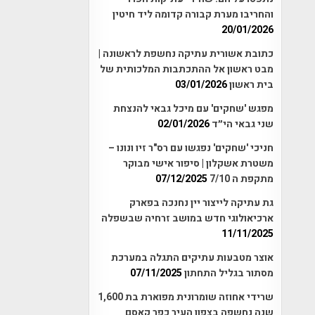
והחריבו מערת קבורה קדומה ליד חיטין
20/01/2026
כתובת אשורית עתיקה נחשפת לראשונה |
מבט ראשון אל ההתכתבות המלכותית של
בית ראשון
03/01/2026
מפגש 'שחקים' עם מיכל גבאי להנצחת
שני גבאי הי״ד
02/01/2026
חניכי 'שחקים' נפגשו עם רס"ר זיו ונונו –
משטרת אשקלון | סיפור אישי מבוקר
מתקפת ה 7/10
07/12/2025
גת עתיקה לייצור יין נחנכה בפארק
ארכיאולוגי חדש במושב זרחיה שבשפלה
11/11/2025
אוצר מטבעות עתיקים התגלה במערכת
מסתור בגליל התחתון
07/11/2025
שרידי אחוזה שומרונית מפוארת בת 1,600
שנה נחשפה בצפון העיר כפר קאסם