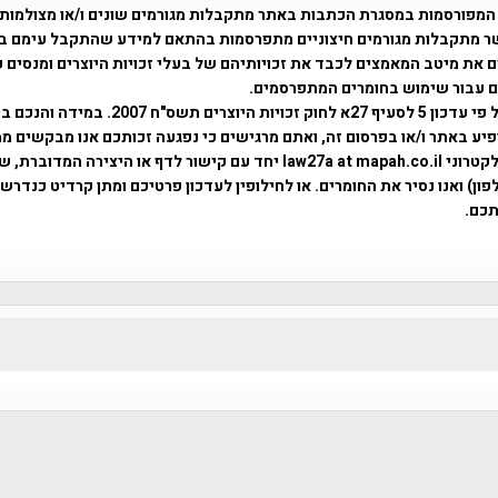
המפורסמות במסגרת הכתבות באתר מתקבלות מגורמים שונים ו/או מצולמות
ר מתקבלות מגורמים חיצוניים מתפרסמות בהתאם למידע שהתקבל עימם ב
 את מיטב המאמצים לכבד את זכויותיהם של בעלי זכויות היוצרים ומנסים 
ים עבור שימוש בחומרים המתפרסמים.
השימוש נעשה על פי עדכון 5 לסעיף 27א לחוק זכויות היוצרים ת
פיע באתר ו/או בפרסום זה, ואתם מרגישים כי נפגעה זכותכם אנו מבקשים ממ
באמצעות דואר אלקטרוני law27a at mapah.co.il יחד עם קישור לדף או היצירה המדו
ון) ואנו נסיר את החומרים. או לחילופין לעדכון פרטיכם ומתן קרדיט כנדרש 
כם.
פרוייקט טיגארט , Efi Elian , Tegart Fort , tegart fortress