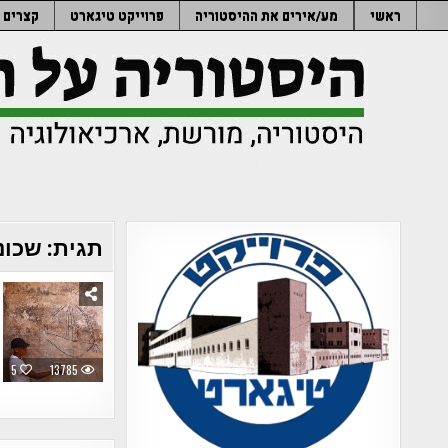
Ski
ראשי
מע/אירים את ההיסטוריה
פרוייקט טיגארט
קצרים
t
conten
תגית:
שכונ
5
13785