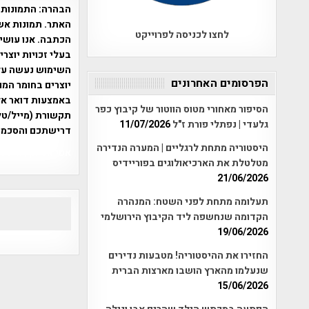
הבהרה:
התמונות 
האתר. תמונות אש
לחצו לכניסה לפרוייקט
הכתבה. אנו עושים
בעלי זכויות יוצר
הפרסומים האחרונים
יוצרים בחומר המו
הסיפור מאחורי מטוס הווטור של קיבוץ כפר
תקשורת (מייל/טלפ
גלעדי | נפתלי פורת ז"ל
11/07/2026
דרישתכם והסכמת
היסטוריה מתחת לרגליים | המערה הנדירה
אפי אליאן , היסטוריה על המפה , 
מטלטלת את הארכיאולוגים בפוריידיס
21/06/2026
תעלומה מתחת לפני השטח: המנהרה
הקדומה שנחשפה ליד הקיבוץ הירושלמי
19/06/2026
החזירו את ההיסטוריה! מטבעות נדירים
שנעלמו מהארץ הושבו מארצות הברית
15/06/2026