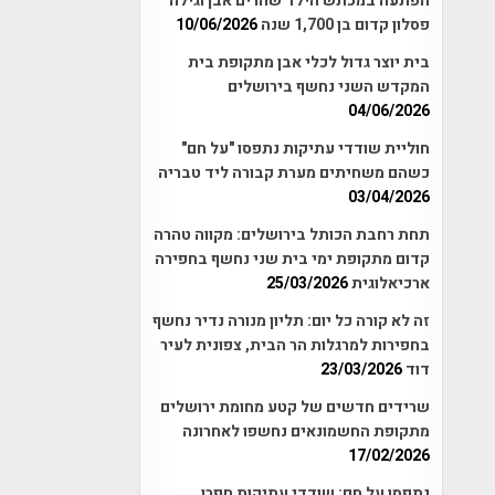
הפתעה במכתש הילד שהרים אבן וגילה
פסלון קדום בן 1,700 שנה
10/06/2026
בית יוצר גדול לכלי אבן מתקופת בית
המקדש השני נחשף בירושלים
04/06/2026
חוליית שודדי עתיקות נתפסו "על חם"
כשהם משחיתים מערת קבורה ליד טבריה
03/04/2026
תחת רחבת הכותל בירושלים: מקווה טהרה
קדום מתקופת ימי בית שני נחשף בחפירה
ארכיאלוגית
25/03/2026
זה לא קורה כל יום: תליון מנורה נדיר נחשף
בחפירות למרגלות הר הבית, צפונית לעיר
דוד
23/03/2026
שרידים חדשים של קטע מחומת ירושלים
מתקופת החשמונאים נחשפו לאחרונה
17/02/2026
נתפסו על חם: שודדי עתיקות חפרו