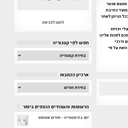
 מטעם אנשי
מועד כתיבת
ככל הניתן לאתר
לחצו לכניסה
שס"ח 2007. במידה והנכם בעלי זכויות
כם לפנות אלינו
ברת, שם ודרכי
חפש לפי קטגוריה
וזאת על פי
חפש
לפי
קטגוריה
ארכיון הכתבות
ארכיון
הכתבות
הרשומות והעמודים הנצפים ביותר
יום בהיסטוריה - חודש אוגוסט