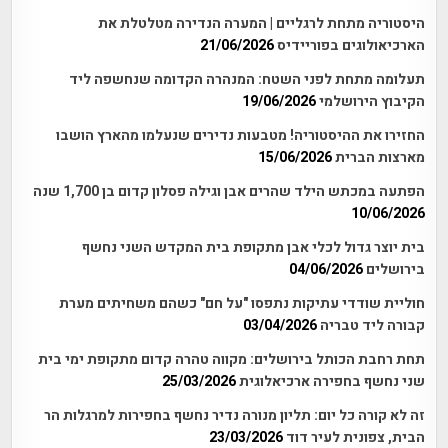
היסטוריה מתחת לרגליים | המערה הנדירה מטלטלת את
הארכיאולוגים בפוריידיס
21/06/2026
תעלומה מתחת לפני השטח: המנהרה הקדומה שנחשפה ליד
הקיבוץ הירושלמי
19/06/2026
החזירו את ההיסטוריה! מטבעות נדירים שנעלמו מהארץ הושבו
מארצות הברית
15/06/2026
הפתעה במכתש הילד שהרים אבן וגילה פסלון קדום בן 1,700 שנה
10/06/2026
בית יוצר גדול לכלי אבן מתקופת בית המקדש השני נחשף
בירושלים
04/06/2026
חוליית שודדי עתיקות נתפסו "על חם" כשהם משחיתים מערת
קבורה ליד טבריה
03/04/2026
תחת רחבת הכותל בירושלים: מקווה טהרה קדום מתקופת ימי בית
שני נחשף בחפירה ארכיאלוגית
25/03/2026
זה לא קורה כל יום: תליון מנורה נדיר נחשף בחפירות למרגלות הר
הבית, צפונית לעיר דוד
23/03/2026