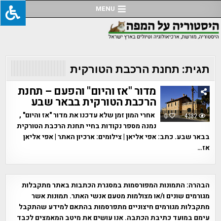
Ski
MENU
t
conten
תגית:
תחנת הרכבת הטורקית
מדור "אז והיום" והפעם – תחנת
הרכבת הטורקית בבאר שבע
אחרי המון זמן שלא עדכנו את מדור "אז והיום" ,
0
4382
נמנה מספר נקודות בחיי תחנת הרכבת הטורקית
בבאר שבע. כתב: אפי אליאן | צילומים: ארכיון האתר | אפי אליאן
אז…
הבהרה:
התמונות המפורסמות במסגרת הכתבות באתר מתקבלות
מגורמים שונים ו/או מצולמות מטעם אנשי האתר. תמונות אשר
מתקבלות מגורמים חיצוניים מתפרסמות בהתאם למידע שהתקבל
עימם במועד כתיבת הכתבה. אנו עושים את מיטב המאמצים לכבד