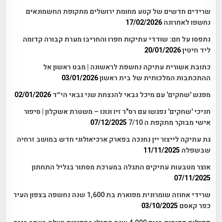
שרידים חדשים של קטע מחומת ירושלים מתקופת החשמונאים
נחשפו לאחרונה
17/02/2026
נתפסו על חם: שודדי עתיקות חפרו והחריבו מערת קבורה קדומה
ליד חיטין
20/01/2026
כתובת אשורית עתיקה נחשפת לראשונה | מבט ראשון אל
ההתכתבות המלכותית של בית ראשון
03/01/2026
מפגש 'שחקים' עם מיכל גבאי להנצחת שני גבאי הי״ד
02/01/2026
חניכי 'שחקים' נפגשו עם רס"ר זיו ונונו – משטרת אשקלון | סיפור
אישי מבוקר מתקפת ה 7/10
07/12/2025
גת עתיקה לייצור יין נחנכה בפארק ארכיאולוגי חדש במושב זרחיה
שבשפלה
11/11/2025
אוצר מטבעות עתיקים התגלה במערכת מסתור בגליל התחתון
07/11/2025
שרידי אחוזה שומרונית מפוארת בת 1,600 שנה נחשפה בצפון העיר
כפר קאסם
03/10/2025