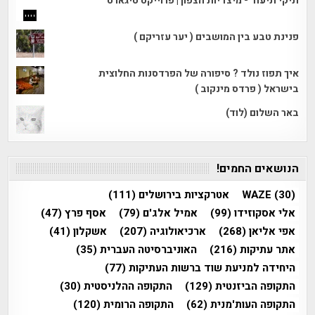
תיקי תיעוד - מיצדיות הצפון | פרוייקט טיגארט
פנינת טבע בין המושבים ( יער עזריקם )
איך תפוז נולד ? סיפורה של הפרדסנות החלוצית
בישראל ( פרדס מינקוב )
באר השלום (לוד)
הנושאים החמים!
(30)
WAZE
אטרקציות בירושלים
(111)
אלי אסקוזידו
(99)
אמיל אלג'ם
(79)
אסף פרץ
(47)
אפי אליאן
(268)
ארכיאולוגיה
(207)
אשקלון
(41)
אתר עתיקות
(216)
האוניברסיטה העברית
(35)
היחידה למניעת שוד ברשות העתיקות
(77)
התקופה הביזנטית
(129)
התקופה ההלניסטית
(30)
התקופה העות'מנית
(62)
התקופה הרומית
(120)