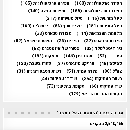
חפירה ארכאולוגית
(168)
חפירה ארכיאולוגית
(165)
חפירות ארכיאולוגיות
(166)
חפירות הצלה
(140)
טיול מורשת
(116)
טיול משפחות
(217)
טיול עתיקות
(151)
יולי שוורץ
(66)
ירושלים
(160)
מלחמת העצמאות
(114)
מצודת טגארט
(33)
מצודת טיגארט
(37)
מצרים
(36)
משטרת ישראל
(82)
ניר דיסטלפלד
(32)
סטורי של אינסטגרם
(62)
עיר דוד
(52)
עמוד ענן
(146)
עתיקות
(183)
פסיפס
(48)
פרויקט טיגארט
(37)
פתוח בשבת
(130)
צה"ל
(80)
קלרה עמית
(51)
רשות הטבע והגנים
(31)
רשות העתיקות
(354)
שודדי עתיקות
(44)
שוד עתיקות
(60)
תקופת בית שני
(73)
תקופת המנדט הבריטי
(129)
עד כה צפו ב"היסטוריה על המפה"
2,510,155 מבקרים