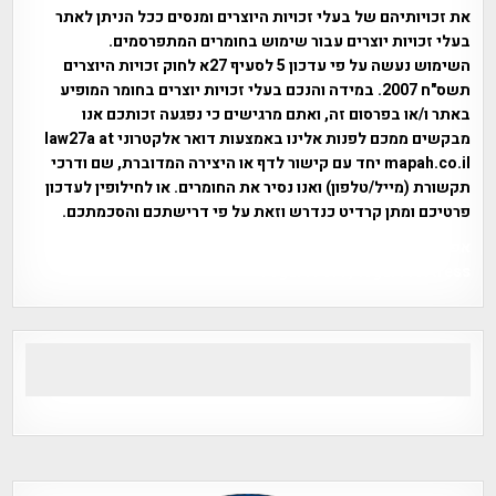
את זכויותיהם של בעלי זכויות היוצרים ומנסים ככל הניתן לאתר
בעלי זכויות יוצרים עבור שימוש בחומרים המתפרסמים.
השימוש נעשה על פי עדכון 5 לסעיף 27א לחוק זכויות היוצרים
תשס"ח 2007. במידה והנכם בעלי זכויות יוצרים בחומר המופיע
באתר ו/או בפרסום זה, ואתם מרגישים כי נפגעה זכותכם אנו
מבקשים ממכם לפנות אלינו באמצעות דואר אלקטרוני law27a at
mapah.co.il יחד עם קישור לדף או היצירה המדוברת, שם ודרכי
תקשורת (מייל/טלפון) ואנו נסיר את החומרים. או לחילופין לעדכון
פרטיכם ומתן קרדיט כנדרש וזאת על פי דרישתכם והסכמתכם.
אפי אליאן , היסטוריה על המפה , פרוייקט טיגארט , Efi Elian ,
Tegart Fort , tegart fortress