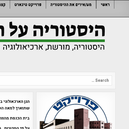
Ski
ראשי
מע/אירים את ההיסטוריה
פרוייקט טיגארט
קצר
t
conten
Search
for:
הגן הארכאולוגי ב
שתוארך למאה הש
בית הכנסת מהווה