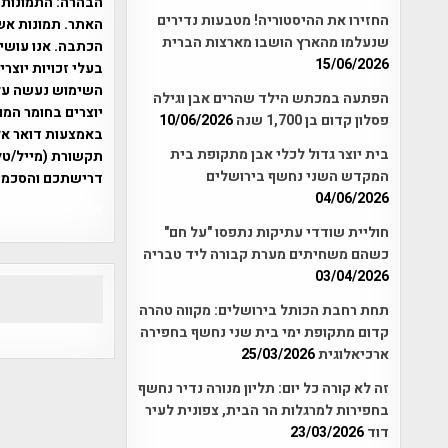
הבהרה:
התמונות 
החזירו את ההיסטוריה! מטבעות נדירים
האתר. תמונות אש
שנעלמו מהארץ הושבו מארצות הברית
הכתבה. אנו עושים
15/06/2026
בעלי זכויות יוצר
הפתעה במכתש הילד שהרים אבן וגילה
יוצרים בחומר המו
פסלון קדום בן 1,700 שנה
10/06/2026
בית יוצר גדול לכלי אבן מתקופת בית
תקשורת (מייל/טלפ
המקדש השני נחשף בירושלים
דרישתכם והסכמת
04/06/2026
אפי אליאן , היסטוריה על המפה , 
חוליית שודדי עתיקות נתפסו "על חם"
כשהם משחיתים מערת קבורה ליד טבריה
03/04/2026
תחת רחבת הכותל בירושלים: מקווה טהרה
קדום מתקופת ימי בית שני נחשף בחפירה
ארכיאלוגית
25/03/2026
זה לא קורה כל יום: תליון מנורה נדיר נחשף
בחפירות למרגלות הר הבית, צפונית לעיר
דוד
23/03/2026