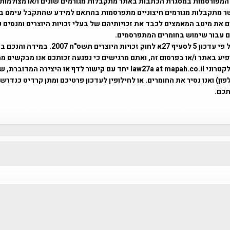
המפורסמות במסגרת הכתבות באתר מתקבלות מגורמים שונים ו/או מצולמות
ר מתקבלות מגורמים חיצוניים מתפרסמות בהתאם למידע שהתקבל עימם ב
 את מיטב המאמצים לכבד את זכויותיהם של בעלי זכויות היוצרים ומנסים 
ים עבור שימוש בחומרים המתפרסמים.
השימוש נעשה על פי עדכון 5 לסעיף 27א לחוק זכויות היוצרים ת
פיע באתר ו/או בפרסום זה, ואתם מרגישים כי נפגעה זכותכם אנו מבקשים ממ
באמצעות דואר אלקטרוני law27a at mapah.co.il יחד עם קישור לדף או היצירה המדו
ון) ואנו נסיר את החומרים. או לחילופין לעדכון פרטיכם ומתן קרדיט כנדרש 
כם.
פרוייקט טיגארט , Efi Elian , Tegart Fort , tegart fortress