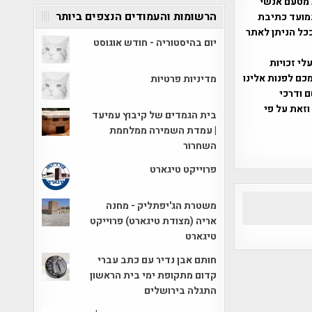
 מטעם אנשי
הרשומות והעמודים הנצפים ביותר
מועד כתיבת
ככל הניתן לאתר
יום בהיסטוריה - חודש אוגוסט
שס"ח 2007. במידה והנכם בעלי זכויות
כם לפנות אלינו
מדיניות פרטיות
ברת, שם ודרכי
וזאת על פי
בית הגמדים של קיבוץ עמיעד
| עמדת השמירה ממלחמת
השחרור
פרוייקט טיגארט
משטרת הג'יפתליק - מחנה
אריה (מצודת טיגארט) פרוייקט
טיגארט
חותם אבן נדיר עם כתב עברי
קדום מתקופת ימי בית הראשון
התגלה בירושלים