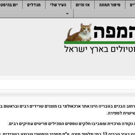
ים
סיפור תמונה
אז והיום
העיר שלי
מגדלים
יום בהיסטו
–
רחוב הבנים בטבריה הינו אתר ארכאולוגי בו מוצגים שרידים רבים ובראשם ב
ישית לספירה.
 נקודה מרכזית ומסביבו חלקים נוספים המכילים פריטים עתיקים רבים.
על פי המקורות , היו בעיר טבריה 13 בתי תלמוד תורה, ע"פ תחקיר היסטורי שבוצע בש