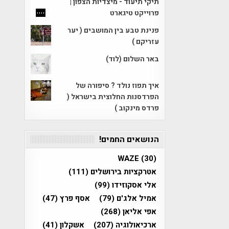
תיקי תיעוד - מיצדיות הצפון |
פרוייקט טיגארט
פנינת טבע בין המושבים ( יער
עזריקם )
באר השלום (לוד)
איך תפוז נולד ? סיפורה של
הפרדסנות החלוצית בישראל (
פרדס מינקוב )
הנושאים החמים!
WAZE
(30)
אטרקציות בירושלים
(111)
אלי אסקוזידו
(99)
אמיל אלג'ם
(79)
אסף פרץ
(47)
אפי אליאן
(268)
ארכיאולוגיה
(207)
אשקלון
(41)