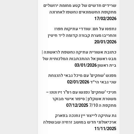
שרידים חדשים של קטע מחומת ירושלים
מתקופת החשמונאים נחשפו לאחרונה
17/02/2026
נתפסו על חם: שודדי עתיקות חפרו
והחריבו מערת קבורה קדומה ליד חיטין
20/01/2026
כתובת אשורית עתיקה נחשפת לראשונה |
מבט ראשון אל ההתכתבות המלכותית של
בית ראשון
03/01/2026
מפגש 'שחקים' עם מיכל גבאי להנצחת
שני גבאי הי״ד
02/01/2026
חניכי 'שחקים' נפגשו עם רס"ר זיו ונונו –
משטרת אשקלון | סיפור אישי מבוקר
מתקפת ה 7/10
07/12/2025
גת עתיקה לייצור יין נחנכה בפארק
ארכיאולוגי חדש במושב זרחיה שבשפלה
11/11/2025