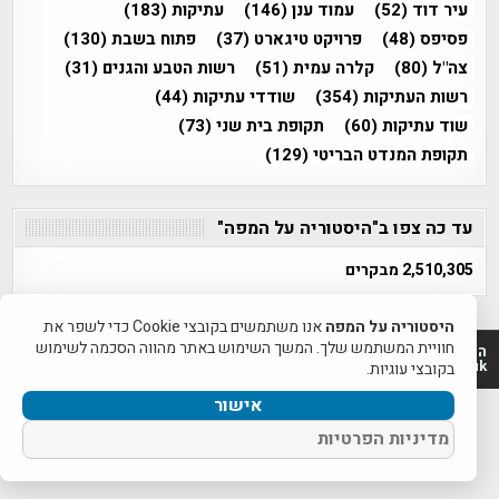
עיר דוד
(52)
עמוד ענן
(146)
עתיקות
(183)
פסיפס
(48)
פרויקט טיגארט
(37)
פתוח בשבת
(130)
צה"ל
(80)
קלרה עמית
(51)
רשות הטבע והגנים
(31)
רשות העתיקות
(354)
שודדי עתיקות
(44)
שוד עתיקות
(60)
תקופת בית שני
(73)
תקופת המנדט הבריטי
(129)
עד כה צפו ב"היסטוריה על המפה"
2,510,305 מבקרים
היסטוריה על המפה
אנו משתמשים בקובצי Cookie כדי לשפר את
חוויית המשתמש שלך. המשך השימוש באתר מהווה הסכמה לשימוש
היסטוריה על המפה 2011-2026 | פרוייקט טיגארט 2012-2026|
www.mapah.co.il | www.tegart.uk
בקובצי עוגיות.
אישור
מדיניות הפרטיות