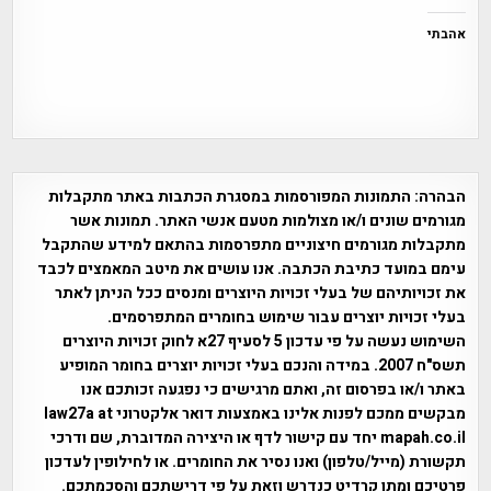
אהבתי
הבהרה:
התמונות המפורסמות במסגרת הכתבות באתר מתקבלות
מגורמים שונים ו/או מצולמות מטעם אנשי האתר. תמונות אשר
מתקבלות מגורמים חיצוניים מתפרסמות בהתאם למידע שהתקבל
עימם במועד כתיבת הכתבה. אנו עושים את מיטב המאמצים לכבד
את זכויותיהם של בעלי זכויות היוצרים ומנסים ככל הניתן לאתר
בעלי זכויות יוצרים עבור שימוש בחומרים המתפרסמים.
השימוש נעשה על פי עדכון 5 לסעיף 27א לחוק זכויות היוצרים
תשס"ח 2007. במידה והנכם בעלי זכויות יוצרים בחומר המופיע
באתר ו/או בפרסום זה, ואתם מרגישים כי נפגעה זכותכם אנו
מבקשים ממכם לפנות אלינו באמצעות דואר אלקטרוני law27a at
mapah.co.il יחד עם קישור לדף או היצירה המדוברת, שם ודרכי
תקשורת (מייל/טלפון) ואנו נסיר את החומרים. או לחילופין לעדכון
פרטיכם ומתן קרדיט כנדרש וזאת על פי דרישתכם והסכמתכם.