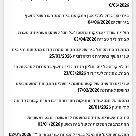
10/06/2026
בית יוצר גדול לכלי אבן מתקופת בית המקדש השני נחשף
בירושלים
04/06/2026
חוליית שודדי עתיקות נתפסו "על חם" כשהם משחיתים מערת
קבורה ליד טבריה
03/04/2026
תחת רחבת הכותל בירושלים: מקווה טהרה קדום מתקופת ימי בית
שני נחשף בחפירה ארכיאלוגית
25/03/2026
זה לא קורה כל יום: תליון מנורה נדיר נחשף בחפירות למרגלות הר
הבית, צפונית לעיר דוד
23/03/2026
שרידים חדשים של קטע מחומת ירושלים מתקופת החשמונאים
נחשפו לאחרונה
17/02/2026
נתפסו על חם: שודדי עתיקות חפרו והחריבו מערת קבורה קדומה
ליד חיטין
20/01/2026
כתובת אשורית עתיקה נחשפת לראשונה | מבט ראשון אל
ההתכתבות המלכותית של בית ראשון
03/01/2026
מפגש 'שחקים' עם מיכל גבאי להנצחת שני גבאי הי״ד
02/01/2026