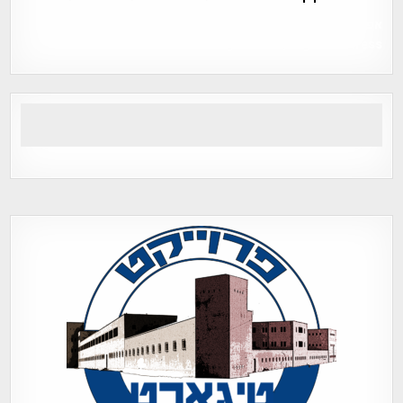
אפי אליאן , היסטוריה על המפה , פרוייקט טיגארט , Efi Elian ,
Tegart Fort , tegart fortress