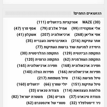
הנושאים החמים!
(30)
WAZE
אטרקציות בירושלים
(111)
אלי אסקוזידו
(99)
אמיל אלג'ם
(79)
אסף פרץ
(47)
אפי אליאן
(268)
ארכיאולוגיה
(207)
אשקלון
(41)
אתר עתיקות
(216)
האוניברסיטה העברית
(35)
היחידה למניעת שוד ברשות העתיקות
(77)
התקופה הביזנטית
(129)
התקופה ההלניסטית
(30)
התקופה העות'מנית
(62)
התקופה הרומית
(120)
חפירה ארכאולוגית
(168)
חפירה ארכיאולוגית
(165)
חפירות ארכיאולוגיות
(166)
חפירות הצלה
(140)
טיול מורשת
(116)
טיול משפחות
(217)
טיול עתיקות
(151)
יולי שוורץ
(66)
ירושלים
(160)
מלחמת העצמאות
(114)
מצודת טגארט
(33)
מצודת טיגארט
(37)
מצרים
(36)
משטרת ישראל
(82)
ניר דיסטלפלד
(32)
סטורי של אינסטגרם
(62)