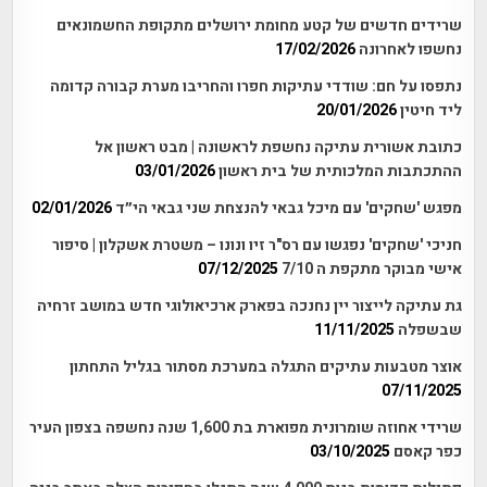
שרידים חדשים של קטע מחומת ירושלים מתקופת החשמונאים
נחשפו לאחרונה
17/02/2026
נתפסו על חם: שודדי עתיקות חפרו והחריבו מערת קבורה קדומה
ליד חיטין
20/01/2026
כתובת אשורית עתיקה נחשפת לראשונה | מבט ראשון אל
ההתכתבות המלכותית של בית ראשון
03/01/2026
מפגש 'שחקים' עם מיכל גבאי להנצחת שני גבאי הי״ד
02/01/2026
חניכי 'שחקים' נפגשו עם רס"ר זיו ונונו – משטרת אשקלון | סיפור
אישי מבוקר מתקפת ה 7/10
07/12/2025
גת עתיקה לייצור יין נחנכה בפארק ארכיאולוגי חדש במושב זרחיה
שבשפלה
11/11/2025
אוצר מטבעות עתיקים התגלה במערכת מסתור בגליל התחתון
07/11/2025
שרידי אחוזה שומרונית מפוארת בת 1,600 שנה נחשפה בצפון העיר
כפר קאסם
03/10/2025