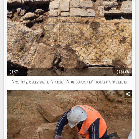
57
3788
כתובת יוונית בנוסח "כריסטוס, שנולד ממריה" נחשפה בעמק יזרעאל