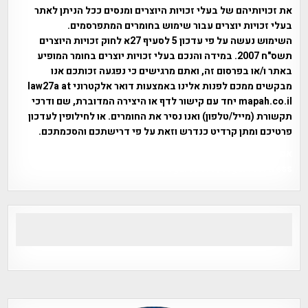
את זכויותיהם של בעלי זכויות היוצרים ומנסים ככל הניתן לאתר
בעלי זכויות יוצרים עבור שימוש בחומרים המתפרסמים.
השימוש נעשה על פי עדכון 5 לסעיף 27א לחוק זכויות היוצרים
תשס"ח 2007. במידה והנכם בעלי זכויות יוצרים בחומר המופיע
באתר ו/או בפרסום זה, ואתם מרגישים כי נפגעה זכותכם אנו
מבקשים ממכם לפנות אלינו באמצעות דואר אלקטרוני law27a at
mapah.co.il יחד עם קישור לדף או היצירה המדוברת, שם ודרכי
תקשורת (מייל/טלפון) ואנו נסיר את החומרים. או לחילופין לעדכון
פרטיכם ומתן קרדיט כנדרש וזאת על פי דרישתכם והסכמתכם.
אפי אליאן , היסטוריה על המפה , פרוייקט טיגארט , Efi Elian ,
Tegart Fort , tegart fortress