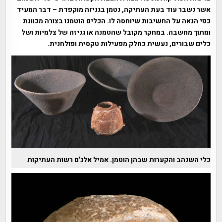
אשר נשבר עוד בעת העתיקה, נטמן בגניזה מוקפדת – דבר המעיד
כפי הנאה על החשיבות שיוחסה לו. הכלים הוטמנו בצורה מכוונת
ומתוך מחשבה. במחקר מקובל שהטמנה או גניזה של צלמיות ושל
כלים שבורים, נעשית כחלק מפעילות טקסית ופולחנית.
כלי השנהב והקערות שבהן הוטמן. אמיל אלג'ם רשות העתיקות