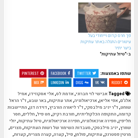
פך חרס קדום וייחודי בעל
עיטורים התגלה באתר עתיקות
ביער יתיר
ב-"טיול עתיקות"
שתפו באמצעות:
PINTEREST
FACEBOOK
TWITTER
MIX
LINKEDIN
DIGG
VK
REDDIT
Tagged
אבישי לוי חברוני
,
אדמת לס
,
אלי אסקוזידו
,
אמיל
אלג'ם
,
אפי אליאן
,
ארכיאולוגיה
,
אתר עתיקות
,
באר שבע
,
ד"ר הראל
שוחט
,
ד"ר יניב מילבסקי
,
ד"ר ליאורה הורביץ
,
דוידה דגן
,
התיישבות
קדומה
,
התקופה הכלקוליתית
,
חורבת רקיק
,
חט פיל
,
חללים
,
חסר
חליפין
,
חפירה ארכאולוגית
,
חפירה ארכיאולוגית
,
טיול עתיקות
,
יולי
שוורץ
,
יניב מילבסקי
,
מעבדות השימור של רשות העתיקות
,
מצרים
,
מרטין פסטרנק
,
עתיקות
,
פולחן
,
פיל
,
קערה
,
קערה מצרית
,
קערות
,