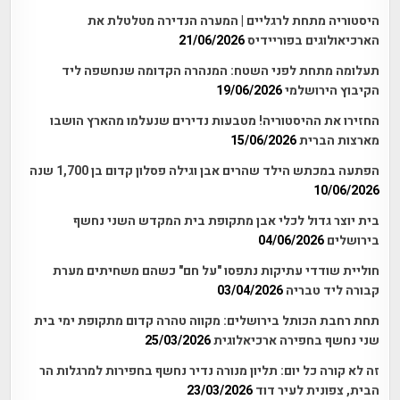
היסטוריה מתחת לרגליים | המערה הנדירה מטלטלת את
הארכיאולוגים בפוריידיס
21/06/2026
תעלומה מתחת לפני השטח: המנהרה הקדומה שנחשפה ליד
הקיבוץ הירושלמי
19/06/2026
החזירו את ההיסטוריה! מטבעות נדירים שנעלמו מהארץ הושבו
מארצות הברית
15/06/2026
הפתעה במכתש הילד שהרים אבן וגילה פסלון קדום בן 1,700 שנה
10/06/2026
בית יוצר גדול לכלי אבן מתקופת בית המקדש השני נחשף
בירושלים
04/06/2026
חוליית שודדי עתיקות נתפסו "על חם" כשהם משחיתים מערת
קבורה ליד טבריה
03/04/2026
תחת רחבת הכותל בירושלים: מקווה טהרה קדום מתקופת ימי בית
שני נחשף בחפירה ארכיאלוגית
25/03/2026
זה לא קורה כל יום: תליון מנורה נדיר נחשף בחפירות למרגלות הר
הבית, צפונית לעיר דוד
23/03/2026