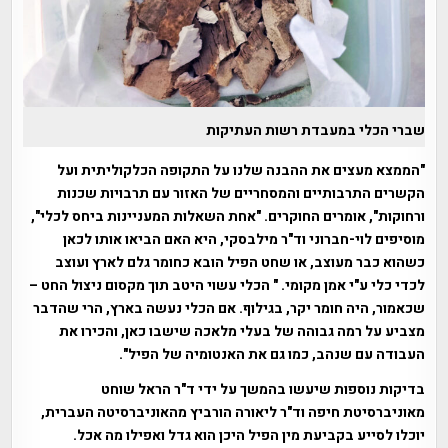
שברי הכלי במעבדת רשות העתיקות
"הממצא מעצים את ההבנה שלנו על התקופה הכלקוליתית ועל
הקשרים התרבותיים והמסחריים של האזור עם תרבויות שכנות
ורחוקות", אומרים החוקרים. "אחת השאלות המעניינות ביחס לכלי",
מוסיפים לוי-חברוני וד"ר מילבסקי, היא האם הביאו אותו לכאן
כשהוא כבר מעוצב, או שחט הפיל הובא כחומר גלם לארץ ועוצב
לכדי כלי ע"י אמן מקומי. " הכלי עשוי היטב תוך מקסום ניצול החט –
שכאמור, היה חומר יקר, בגילוף. אם הכלי נעשה בארץ, הרי שהדבר
מצביע על רמה גבוהה של בעלי מלאכה שישבו כאן, והכירו את
העבודה עם שנהב, כמו גם את האנטומיה של הפיל".
בדיקות נוספות שיעשו בהמשך על ידי ד"ר הראל שוחט
מאוניברסיטת חיפה וד"ר ליאורה הורביץ מהאוניברסיטה העברית,
יוכלו לסייע בקביעת מין הפיל היכן הוא גדל ואפילו מה אכל.