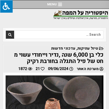
Ski
MENU
t
conten
Search
for:
POSTED
טיול עתיקות
,
עדכוני חדשות
IN
כלי בן 6,000 שנה ,נדיר וייחודי עשוי מ
חט של פיל התגלה בחורבת רקיק
מערכת האתר
09/06/2024
21
1872