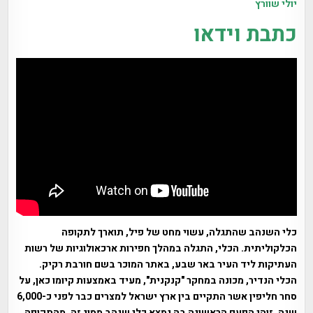
יולי שוורץ
כתבת וידאו
כלי השנהב שהתגלה, עשוי מחט של פיל, תוארך לתקופה
הכלקוליתית. הכלי, התגלה במהלך חפירות ארכאולוגיות של רשות
העתיקות ליד העיר באר שבע, באתר המוכר בשם חורבת רקיק.
הכלי הנדיר, מכונה במחקר "קנקנית", מעיד באמצעות קיומו כאן, על
סחר חליפין אשר התקיים בין ארץ ישראל למצרים כבר לפני כ-6,000
שנה. זוהי הפעם הראשונה בה נמצא כלי שנהב מסוג זה, מהתקופה