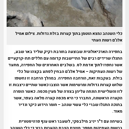
כלי השנהב נמצא הוטמן בתוך קערות בזלת גדולות. צילום אמיל
אלג'ם רשות העתי
בחפירה הארכיאולוגית שבוצעה בחורבת רקיק שליד באר שבע,
התגלו שרידים רבים של התיישבות קדומה עם חללים תת-קרקעיים
אשר נחפרו לתוך אדמת לס. בשלבים האחרונים של החפירה, מתעד
של רשות העתיקות – אמיל אלג'ם הבחין לפתע בקצהו של כלי
בזלת. בעקבות זאת, הורחבה החפירה. במהלך הרחבה זו נחשפו
שלוש קערות גדולות ומרשימות אשר הוצבו כאשר שתיים ניצבות זו
לזו והשלישית הונחה עליהן בצורה של מעין מכסה. כאשר הוסרה
הקערה הראשונה, התברר כי היא מכסה קערה מלאה בעפר, אשר
בתוכה התגלו שברי כלי עשוי שנהב – חומר הידוע כיקר ונדיר
מאוד.
בשיחה עם ד"ר יניב מילבסקי, לשעבר ראש ענף פרהיסטורית
ברשות העתיקות מספר: מצורת הצבת הקערות ברור כי כלי השנהב