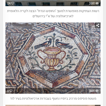
24
2081
רשות העתיקות מאפשרת למשך 'החופש הגדול' הצצה לקריה הלאומית
לארכיאולוגיה של א"י בירושלים
6
3668
משטח פסיפס מרהיב ביופיו נחשף בעבודות ארכיאולוגיות בעיר לוד