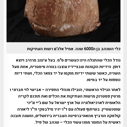
כלי השנהב בן ה6000 שנה. אמיל אלג'ם רשות העתיקות
גודל הכלי שהתגלה הינו כעשרים ס"מ. בעל עיצוב מרהיב ויוצא
דופן. הידיות הקטנות שבציידיו עוצבו בצורה סימטרית, אחת מעל
השניה, כאשר ששתי ידיות מוקמו על יד צוואר הכלי, ושתי דיות
נוספות על יד בסיסו.
לאחר הגילוי הראשוני, הובילו מנהלי החפירה – אבישי לוי חברוני ו
מרטין פסטרנק מרשות העתיקות את הכלים ואת תוכנם לקריה
הלאומית לארכיאולוגיה של ארץ ישראל על שם ג'יי וג'יני
שוטנשטיין. בשיתוף פעולה עם ד"ר יניר מילבסקי וד"ר ליאורה
קולסקה הורביץ מהאוניברסיטה העברית בירושלים, הושגה תובנה
ראשית על החומר ממנו עשוי הכלי – שנהב של פיל.