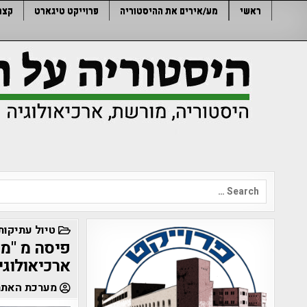
Ski
ראשי
מע/אירים את ההיסטוריה
פרוייקט טיגארט
קצר
t
conten
Search
for:
POSTED
טיול עתיקות
IN
פיסה מ "מ
ארכיאולוגי
מערכת האתר