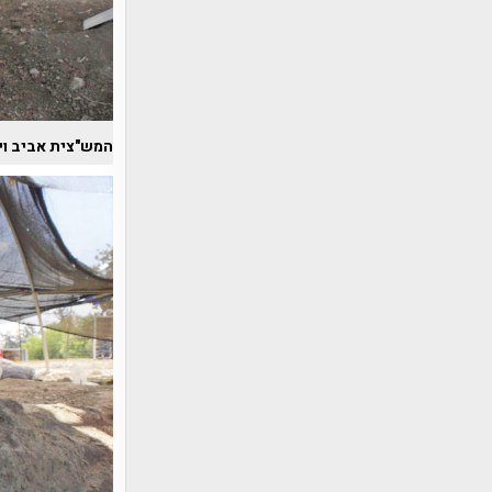
המש"צית אביב וי