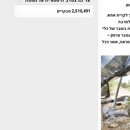
עד כה צפו ב"היסטוריה על המפה"
ום.
2,510,491 מבקרים
 לקרית אתא.
למרבה
ה בשבר של כלי
מבר ערמון –
מראה, אשר ככל