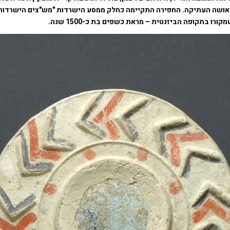
אושה העתיקה. החפירה התקיימה כחלק ממסע הישרדות "מש"צים הישרדות
ורו בתקופה הביזנטית – מראת כשפים בת כ-1500 שנה.