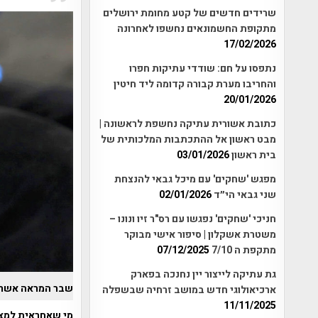
שרידים חדשים של קטע מחומת ירושלים
מתקופת החשמונאים נחשפו לאחרונה
17/02/2026
נתפסו על חם: שודדי עתיקות חפרו
והחריבו מערת קבורה קדומה ליד חיטין
20/01/2026
כתובת אשורית עתיקה נחשפת לראשונה |
מבט ראשון אל ההתכתבות המלכותית של
בית ראשון
03/01/2026
מפגש 'שחקים' עם מיכל גבאי להנצחת
שני גבאי הי״ד
02/01/2026
חניכי 'שחקים' נפגשו עם רס"ר זיו ונונו –
משטרת אשקלון | סיפור אישי מבוקר
מתקפת ה 7/10
07/12/2025
גת עתיקה לייצור יין נחנכה בפארק
שבר המראה אשר ש
ארכיאולוגי חדש במושב זרחיה שבשפלה
11/11/2025