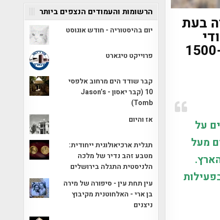
הרשומות והעמודים הנצפים ביותר
ה בעת
יום בהיסטוריה - חודש אוגוסט
די
נבדק ונמצא מקורו בתקופה הביזנטית – לפני כ-1500
פרוייקט טיגארט
קבר שודד הים מרחוב אלפסי
10 (קבר יאסון - Jason’s
Tomb)
אז והיום
ם על
ם מעל
תגלית ארכיאולוגית ייחודית:
מטבע זהב נדיר של מלכה
ארץ.
הלניסטית התגלה בירושלים
בפעילות
עין תחת עין - סיפורה של מירה
בן ארי - האלחוטנית מקיבוץ
ניצנים