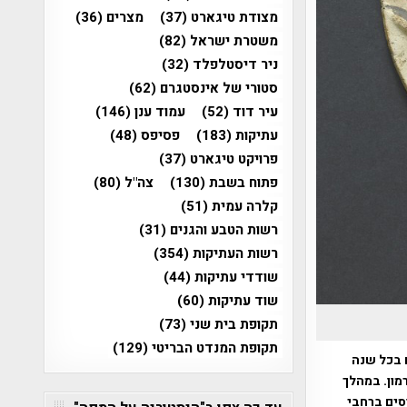
מצודת טיגארט
(37)
מצרים
(36)
משטרת ישראל
(82)
ניר דיסטלפלד
(32)
סטורי של אינסטגרם
(62)
עיר דוד
(52)
עמוד ענן
(146)
עתיקות
(183)
פסיפס
(48)
פרויקט טיגארט
(37)
פתוח בשבת
(130)
צה"ל
(80)
קלרה עמית
(51)
רשות הטבע והגנים
(31)
רשות העתיקות
(354)
שודדי עתיקות
(44)
שוד עתיקות
(60)
תקופת בית שני
(73)
תקופת המנדט הבריטי
(129)
 בכל שנה
הר מירון להר חרמון. במהלך
סים ברחבי