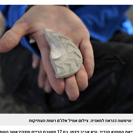
ימשה כנראה למאגיה. צילום אמיל אלג'ם רשות העתיקות
מי שאחראית למציאת הממצא הנדיר, היא אביב ויצמן, בת 17 תושבת קריי