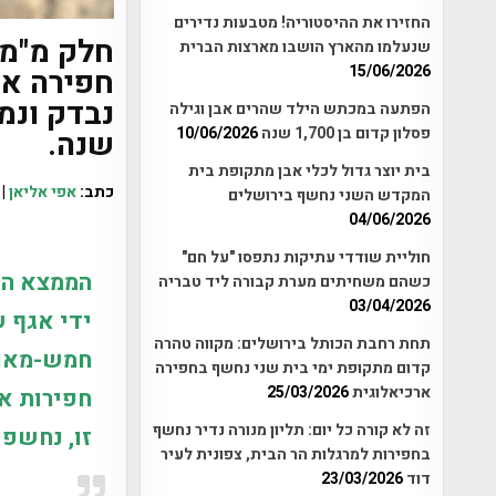
החזירו את ההיסטוריה! מטבעות נדירים
חלק מ"מר
שנעלמו מהארץ הושבו מארצות הברית
15/06/2026
חפירה אר
הפתעה במכתש הילד שהרים אבן וגילה
פסלון קדום בן 1,700 שנה
10/06/2026
שנה.
בית יוצר גדול לכלי אבן מתקופת בית
כתב:
אפי אליאן
| 
המקדש השני נחשף בירושלים
04/06/2026
חוליית שודדי עתיקות נתפסו "על חם"
הממצא הי
כשהם משחיתים מערת קבורה ליד טבריה
03/04/2026
ידי אגף 
תחת רחבת הכותל בירושלים: מקווה טהרה
חמש-מאות
קדום מתקופת ימי בית שני נחשף בחפירה
ארכיאלוגית
25/03/2026
חפירות א
זה לא קורה כל יום: תליון מנורה נדיר נחשף
זו, נחשפ
בחפירות למרגלות הר הבית, צפונית לעיר
דוד
23/03/2026