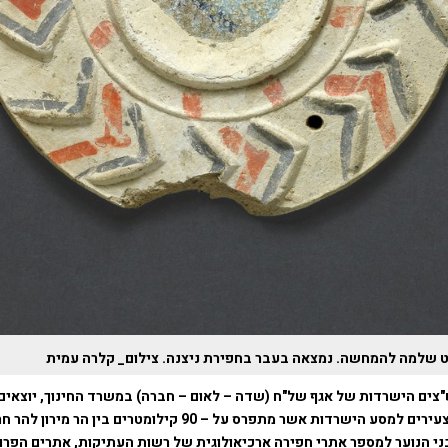
 שלמה להמחשה. נמצאה בעבר בחפירת ניצנה. צילום_ קלרה עמית
צים הישרדות של אגף של"ח (שדה – לאום – חברה) במשרד החינוך, יוצאים
מדריכי השל"ח הצעירים למסע הישרדות אשר מתפרס על – 90 קילומטרים בין 
בני הנוער למספר אתרי חפירה ארכיאולוגית של רשות העתיקות, אתרים הפרו