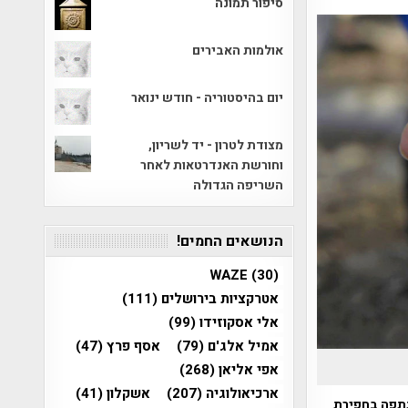
סיפור תמונה
אולמות האבירים
יום בהיסטוריה - חודש ינואר
מצודת לטרון - יד לשריון,
וחורשת האנדרטאות לאחר
השריפה הגדולה
הנושאים החמים!
WAZE
(30)
אטרקציות בירושלים
(111)
אלי אסקוזידו
(99)
אמיל אלג'ם
(79)
אסף פרץ
(47)
אפי אליאן
(268)
ארכיאולוגיה
(207)
אשקלון
(41)
ת מוצקין אשר השתתפה בחפירת