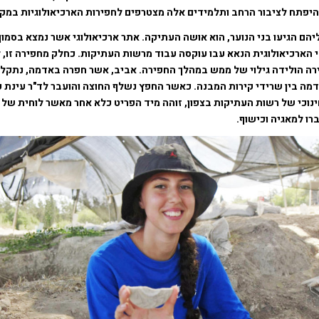
היפתח לציבור הרחב ותלמידים אלה מצטרפים לחפירות הארכיאולוגיות במק
הם הגיעו בני הנוער, הוא אושה העתיקה. אתר ארכיאולוגי אשר נמצא בסמוך
י הארכיאולוגית הנאא עבו עוקסה עבוד מרשות העתיקות. כחלק מחפירה זו, 
ה הולידה גילוי של ממש במהלך החפירה. אביב, אשר חפרה באדמה, נתקל
מה בין שרידי קירות המבנה. כאשר החפץ נשלף החוצה והועבר לד"ר עינת ע
נוכי של רשות העתיקות בצפון, זוהה מיד הפריט כלא אחר מאשר לוחית של 
ו למאגיה וכישוף.