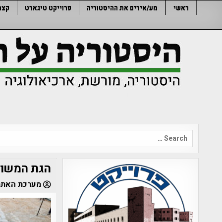
Ski
ראשי
מע/אירים את ההיסטוריה
פרוייקט טיגארט
קצר
t
conten
Search
for:
הגת המשולב
מערכת האתר