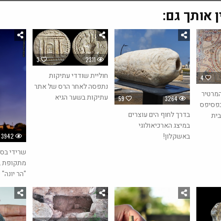
ן אותך גם:
3
2311
חוליית שודדי עתיקות
4
נתפסה לאחר הרס של אתר
המרטיר
עתיקות בשער הגיא
59
3264
בפסיפס
בדרך לחוף הים עוצרים
בית
במיצג הארכיאולוגי
באשקלון!
3942
שרידי בס
מתקופת ב
"הר יונה"