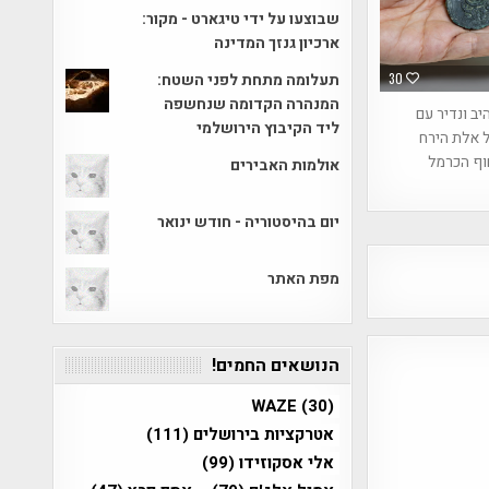
שבוצעו על ידי טיגארט - מקור:
ארכיון גנזך המדינה
תעלומה מתחת לפני השטח:
30
המנהרה הקדומה שנחשפה
ב ונדיר עם
ליד הקיבוץ הירושלמי
 אלת הירח
וף הכרמל
אולמות האבירים
יום בהיסטוריה - חודש ינואר
מפת האתר
הנושאים החמים!
WAZE
(30)
אטרקציות בירושלים
(111)
אלי אסקוזידו
(99)