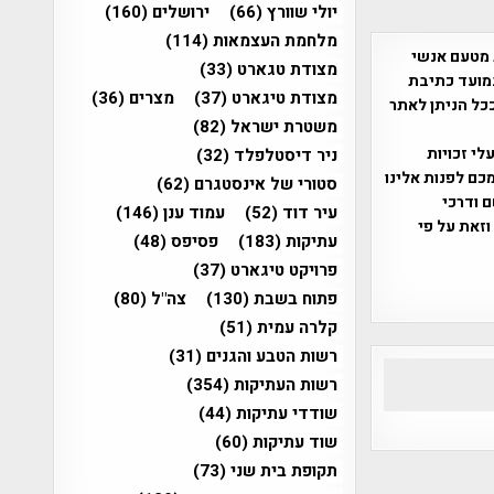
יולי שוורץ
(66)
ירושלים
(160)
מלחמת העצמאות
(114)
 מטעם אנשי
מצודת טגארט
(33)
מועד כתיבת
מצודת טיגארט
(37)
מצרים
(36)
ככל הניתן לאתר
משטרת ישראל
(82)
שס"ח 2007. במידה והנכם בעלי זכויות
ניר דיסטלפלד
(32)
כם לפנות אלינו
סטורי של אינסטגרם
(62)
ברת, שם ודרכי
עיר דוד
(52)
עמוד ענן
(146)
וזאת על פי
עתיקות
(183)
פסיפס
(48)
פרויקט טיגארט
(37)
פתוח בשבת
(130)
צה"ל
(80)
קלרה עמית
(51)
רשות הטבע והגנים
(31)
רשות העתיקות
(354)
שודדי עתיקות
(44)
שוד עתיקות
(60)
תקופת בית שני
(73)