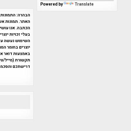
Powered by
Translate
הבהרה:
התמונות 
האתר. תמונות אש
הכתבה. אנו עושים
בעלי זכויות יוצר
יוצרים בחומר המו
תקשורת (מייל/טלפ
דרישתכם והסכמת
אפי אליאן , היסטוריה על המפה , 