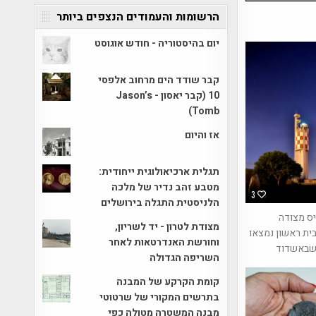
הרשומות והעמודים הנצפים ביותר
יום בהיסטוריה - חודש אוגוסט
קבר שודד הים מרחוב אלפסי
10 (קבר יאסון - Jason’s
Tomb)
אז והיום
תגלית ארכיאולוגית ייחודית:
מטבע זהב נדיר של מלכה
3
הלניסטית התגלה בירושלים
יס מצודה
מצודת לטרון - יד לשריון,
ית ראשון נמצאו
וחורשת האנדרטאות לאחר
 שבאשדוד
השריפה הגדולה
קומת הקרקע של המבנה
בתרשים המקורי של שרטוטי
מבנה המשטרה מטולה כפי