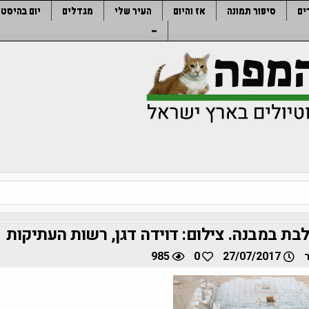
ים
סיפור תמונה
אז והיום
העיר שלי
מגדלים
יום בהיסטו
–
ת במבנה. צילום: דוידה דגן, רשות העתיקות
985
0
27/07/2017