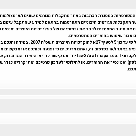
המפורסמות במסגרת הכתבות באתר מתקבלות מגורמים שונים ו/או מצולמות
ר מתקבלות מגורמים חיצוניים מתפרסמות בהתאם למידע שהתקבל עימם ב
 את מיטב המאמצים לכבד את זכויותיהם של בעלי זכויות היוצרים ומנסים 
ים עבור שימוש בחומרים המתפרסמים.
השימוש נעשה על פי עדכון 5 לסעיף 27א לחוק זכויות היוצרים ת
פיע באתר ו/או בפרסום זה, ואתם מרגישים כי נפגעה זכותכם אנו מבקשים ממ
באמצעות דואר אלקטרוני law27a at mapah.co.il יחד עם קישור לדף או היצירה המדו
ון) ואנו נסיר את החומרים. או לחילופין לעדכון פרטיכם ומתן קרדיט כנדרש 
כם.
פרוייקט טיגארט , Efi Elian , Tegart Fort , tegart fortress