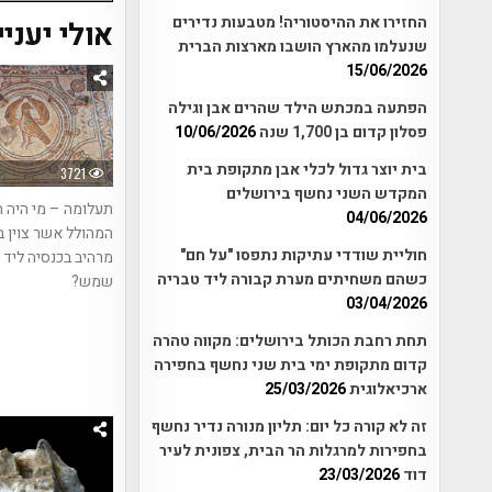
החזירו את ההיסטוריה! מטבעות נדירים
אולי יעניי
שנעלמו מהארץ הושבו מארצות הברית
15/06/2026
הפתעה במכתש הילד שהרים אבן וגילה
פסלון קדום בן 1,700 שנה
10/06/2026
בית יוצר גדול לכלי אבן מתקופת בית
3721
המקדש השני נחשף בירושלים
תעלומה – מי היה 
04/06/2026
המהולל אשר צוין 
חוליית שודדי עתיקות נתפסו "על חם"
מרהיב בכנסיה ליד 
כשהם משחיתים מערת קבורה ליד טבריה
שמש?
03/04/2026
תחת רחבת הכותל בירושלים: מקווה טהרה
קדום מתקופת ימי בית שני נחשף בחפירה
ארכיאלוגית
25/03/2026
זה לא קורה כל יום: תליון מנורה נדיר נחשף
בחפירות למרגלות הר הבית, צפונית לעיר
דוד
23/03/2026