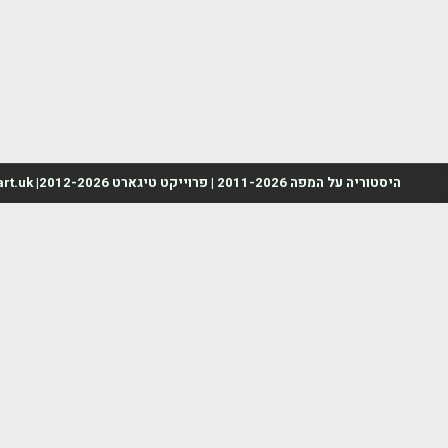
היסטוריה על המפה 2011-2026 | פרוייקט טיגארט 2012-2026| www.mapah.co.il | www.tegart.uk