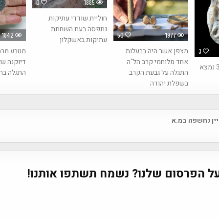
0
1885
חוליית שודדי עתיקות
נתפסה בעת השחתת
1842
50
1977
עתיקות באשקלון
מצפן אשר היה בבעלות
מטבע מרהי
3
אחד מלוחמי קרב הל"ה
דיוקנה של
חותם מצרי בן 3500 נמצא
התגלה על גבעת הקרב
התגלה בח
בשפלת יהודה
יין נחשפה במ.א
na
ל הפרסום שלנו? נשמח תשתפו אותנו!