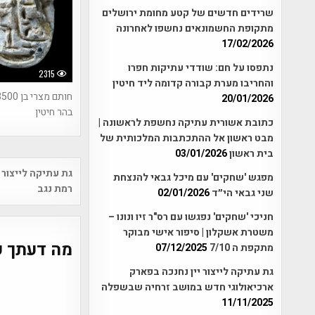
שרידים חדשים של קטע מחומת ירושלים
מתקופת החשמונאים נחשפו לאחרונה
17/02/2026
נתפסו על חם: שודדי עתיקות חפרו
2315
והחריבו מערת קבורה קדומה ליד חיטין
20/01/2026
בהר חיטין
כתובת אשורית עתיקה נחשפת לראשונה |
מבט ראשון אל ההתכתבות המלכותית של
בית ראשון
03/01/2026
Post
גת עתיקה לייצור 
מפגש 'שחקים' עם מיכל גבאי להנצחת
vigation
רמת נגב
שני גבאי הי״ד
02/01/2026
חניכי 'שחקים' נפגשו עם רס"ר זיו ונונו –
משטרת אשקלון | סיפור אישי מבוקר
מה דעתך ע
מתקפת ה 7/10
07/12/2025
גת עתיקה לייצור יין נחנכה בפארק
ארכיאולוגי חדש במושב זרחיה שבשפלה
11/11/2025