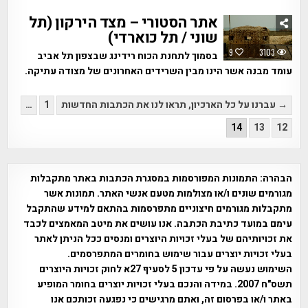
אתר הסטורי – מצד הירקון (תל
שוני / תל כוארדי)
9
3103
בסמוך לתחנת הכוח רידינג שבצפון תל אביב
עומד מבנה אשר הינו מבין השרידים האחרונים של מצודה עתיקה.
Posts
→ עברנו על כל הארכיון, תראו לנו את הכתבות החדשות
1
…
pagination
14
13
12
הבהרה:
התמונות המפורסמות במסגרת הכתבות באתר מתקבלות
מגורמים שונים ו/או מצולמות מטעם אנשי האתר. תמונות אשר
מתקבלות מגורמים חיצוניים מתפרסמות בהתאם למידע שהתקבל
עימם במועד כתיבת הכתבה. אנו עושים את מיטב המאמצים לכבד
את זכויותיהם של בעלי זכויות היוצרים ומנסים ככל הניתן לאתר
בעלי זכויות יוצרים עבור שימוש בחומרים המתפרסמים.
השימוש נעשה על פי עדכון 5 לסעיף 27א לחוק זכויות היוצרים
תשס"ח 2007. במידה והנכם בעלי זכויות יוצרים בחומר המופיע
באתר ו/או בפרסום זה, ואתם מרגישים כי נפגעה זכותכם אנו