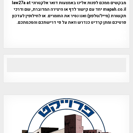
מבקשים ממכם לפנות אלינו באמצעות דואר אלקטרוני law27a at
mapah.co.il יחד עם קישור לדף או היצירה המדוברת, שם ודרכי
תקשורת (מייל/טלפון) ואנו נסיר את החומרים. או לחילופין לעדכון
פרטיכם ומתן קרדיט כנדרש וזאת על פי דרישתכם והסכמתכם.
אפי אליאן , היסטוריה על המפה , פרוייקט טיגארט , Efi Elian ,
Tegart Fort , tegart fortress