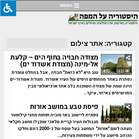
Ski
MENU
t
conten
קטגוריה:
אתר צילום
מצודה חבויה בחוף הים – קלעת
אל-מינה (מצודת אשדוד ים)
4
5633
טוב היא "לא כזאת" חבויה , אבל בהחלט עומדת
נסתרת באחד מהחופים היפים של העיר אשדוד. מצודת אשדוד-ים
הינה שמה של מצודה השוכנת בלב אתר ארכיאולוגי מבין
המרשימים באיזור, עיקר…
פיסת טבע במושב אורות
צפונית ליישוב באר טוביה ופחות מחצי קילומטר
7
3916
מגבולות העיר קריית מלאכי שוכן לו מושב חקלאי
העונה לשם "אורות" המושב בעל שטח של כ-2000 דונם וחלקו
הנרחב מיושב על ידי משפחות צעירות,…