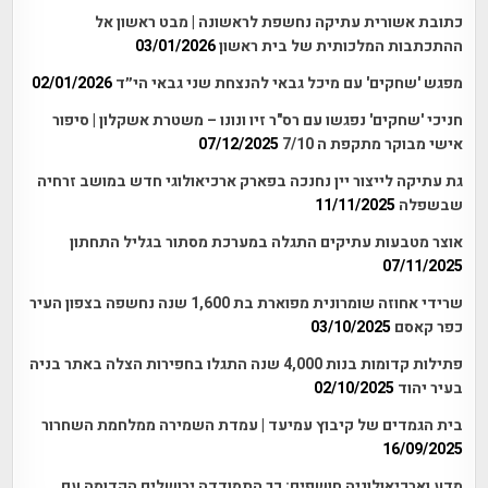
כתובת אשורית עתיקה נחשפת לראשונה | מבט ראשון אל
ההתכתבות המלכותית של בית ראשון
03/01/2026
מפגש 'שחקים' עם מיכל גבאי להנצחת שני גבאי הי״ד
02/01/2026
חניכי 'שחקים' נפגשו עם רס"ר זיו ונונו – משטרת אשקלון | סיפור
אישי מבוקר מתקפת ה 7/10
07/12/2025
גת עתיקה לייצור יין נחנכה בפארק ארכיאולוגי חדש במושב זרחיה
שבשפלה
11/11/2025
אוצר מטבעות עתיקים התגלה במערכת מסתור בגליל התחתון
07/11/2025
שרידי אחוזה שומרונית מפוארת בת 1,600 שנה נחשפה בצפון העיר
כפר קאסם
03/10/2025
פתילות קדומות בנות 4,000 שנה התגלו בחפירות הצלה באתר בניה
בעיר יהוד
02/10/2025
בית הגמדים של קיבוץ עמיעד | עמדת השמירה ממלחמת השחרור
16/09/2025
מדע וארכיאולוגיה חושפים: כך התמודדה ירושלים הקדומה עם