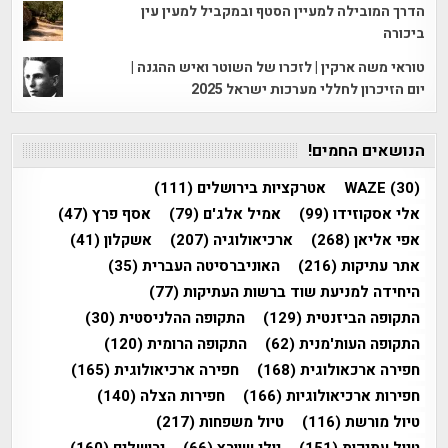
הדרך המובילה למעיין הסטף ובמקביל למעין עין
ביכורה
טוראי משה ארקין | לזכרו של השוטר ואיש ההגנה |
יום הזיכרון לחללי מערכות ישראל 2025
הנושאים החמים!
(30)
WAZE
אטרקציות בירושלים
(111)
אלי אסקוזידו
(99)
אמיל אלג'ם
(79)
אסף פרץ
(47)
אפי אליאן
(268)
ארכיאולוגיה
(207)
אשקלון
(41)
אתר עתיקות
(216)
האוניברסיטה העברית
(35)
היחידה למניעת שוד ברשות העתיקות
(77)
התקופה הביזנטית
(129)
התקופה ההלניסטית
(30)
התקופה העות'מנית
(62)
התקופה הרומית
(120)
חפירה ארכאולוגית
(168)
חפירה ארכיאולוגית
(165)
חפירות ארכיאולוגיות
(166)
חפירות הצלה
(140)
טיול מורשת
(116)
טיול משפחות
(217)
טיול עתיקות
(151)
יולי שוורץ
(66)
ירושלים
(160)