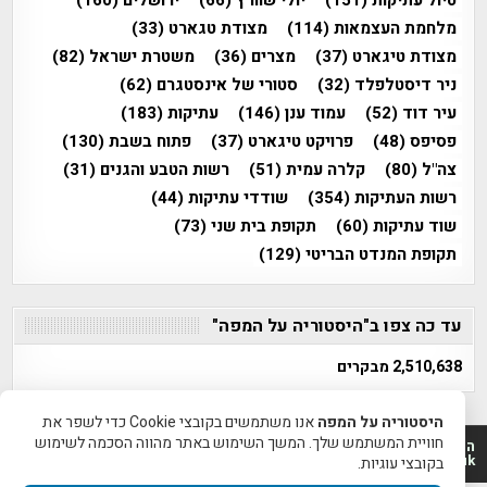
מלחמת העצמאות
(114)
מצודת טגארט
(33)
מצודת טיגארט
(37)
מצרים
(36)
משטרת ישראל
(82)
ניר דיסטלפלד
(32)
סטורי של אינסטגרם
(62)
עיר דוד
(52)
עמוד ענן
(146)
עתיקות
(183)
פסיפס
(48)
פרויקט טיגארט
(37)
פתוח בשבת
(130)
צה"ל
(80)
קלרה עמית
(51)
רשות הטבע והגנים
(31)
רשות העתיקות
(354)
שודדי עתיקות
(44)
שוד עתיקות
(60)
תקופת בית שני
(73)
תקופת המנדט הבריטי
(129)
עד כה צפו ב"היסטוריה על המפה"
2,510,638 מבקרים
היסטוריה על המפה
אנו משתמשים בקובצי Cookie כדי לשפר את
חוויית המשתמש שלך. המשך השימוש באתר מהווה הסכמה לשימוש
היסטוריה על המפה 2011-2026 | פרוייקט טיגארט 2012-2026|
www.mapah.co.il | www.tegart.uk
בקובצי עוגיות.