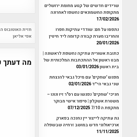
שרידים חדשים של קטע מחומת ירושלים
מתקופת החשמונאים נחשפו לאחרונה
17/02/2026
Post
חזית האוטובוס הפ
נתפסו על חם: שודדי עתיקות חפרו
vigation
אפי אליאן
והחריבו מערת קבורה קדומה ליד חיטין
20/01/2026
כתובת אשורית עתיקה נחשפת לראשונה |
מבט ראשון אל ההתכתבות המלכותית של
מה דעתך ע
בית ראשון
03/01/2026
מפגש 'שחקים' עם מיכל גבאי להנצחת
שני גבאי הי״ד
02/01/2026
חניכי 'שחקים' נפגשו עם רס"ר זיו ונונו –
משטרת אשקלון | סיפור אישי מבוקר
מתקפת ה 7/10
07/12/2025
גת עתיקה לייצור יין נחנכה בפארק
ארכיאולוגי חדש במושב זרחיה שבשפלה
11/11/2025