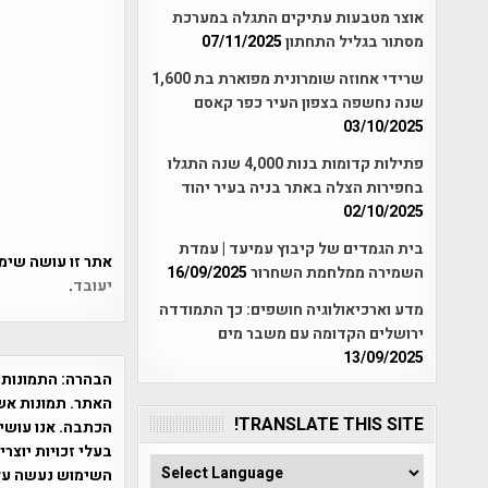
אוצר מטבעות עתיקים התגלה במערכת
מסתור בגליל התחתון
07/11/2025
שרידי אחוזה שומרונית מפוארת בת 1,600
שנה נחשפה בצפון העיר כפר קאסם
03/10/2025
פתילות קדומות בנות 4,000 שנה התגלו
בחפירות הצלה באתר בניה בעיר יהוד
02/10/2025
בית הגמדים של קיבוץ עמיעד | עמדת
אתר זו עושה שימוש ב-Akismet כדי לסנן
השמירה ממלחמת השחרור
16/09/2025
יעובד
.
מדע וארכיאולוגיה חושפים: כך התמודדה
ירושלים הקדומה עם משבר מים
13/09/2025
הבהרה:
התמונות 
האתר. תמונות אש
TRANSLATE THIS SITE!
הכתבה. אנו עושים
בעלי זכויות יוצר