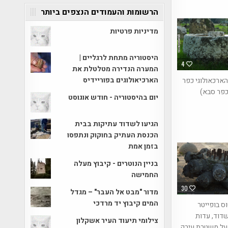
הרשומות והעמודים הנצפים ביותר
מדיניות פרטיות
היסטוריה מתחת לרגליים |
4
המערה הנדירה מטלטלת את
הארכיאולוגים בפוריידיס
 הארכאולוגי כפר
כפר סבא)
יום בהיסטוריה - חודש אוגוסט
הגיעו לשדוד עתיקות בבית
הכנסת העתיק בחוקוק ונתפסו
בזמן אמת
בניין הנוטרים - קיבוץ מעלה
החמישה
30
מדור "מבט אל העבר" – מגדל
המים קיבוץ יד מרדכי
ס בופייטר
דוד, עדות
צילומי תיעוד העיר אשקלון
ל משטרת עירק