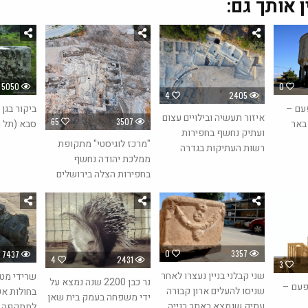
ן אותך גם:
5050
0
4
2405
ביקור בגן
פעם –
איזור תעשיה ובילויים עצום
65
3507
סבא (תל 
באר
ועתיק נחשף בחפירות
"מרכז לוגיסטי" מתקופת
רשות העתיקות בגדרה
ממלכת יהודה נחשף
בחפירות הצלה בירושלים
0
3357
7437
4
2431
3
שני קבלני בניין נעצרו לאחר
שרידי מטו
נר כבן 2200 שנה נמצא על
הפעם –
שניסו להעלים ארון קבורה
בחולות אש
ידי משפחה בעמק בית שאן
עתיק שנמצא באתר בנייה
למתקפה ע