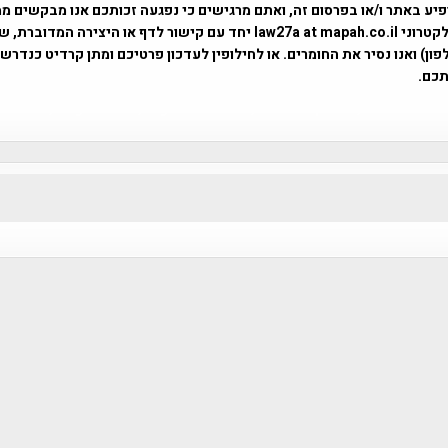
פיע באתר ו/או בפרסום זה, ואתם מרגישים כי נפגעה זכותכם אנו מבקשים ממ
באמצעות דואר אלקטרוני law27a at mapah.co.il יחד עם קישור לדף או היצירה המדו
ון) ואנו נסיר את החומרים. או לחילופין לעדכון פרטיכם ומתן קרדיט כנדרש 
כם.
פרוייקט טיגארט , Efi Elian , Tegart Fort , tegart fortress