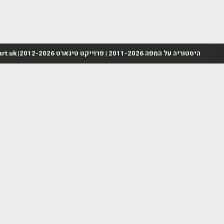
היסטוריה על המפה 2011-2026 | פרוייקט טיגארט 2012-2026| www.mapah.co.il | www.tegart.uk