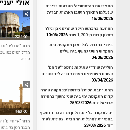
אולי יעניי
החזירו את ההיסטוריה! מטבעות נדירים
שנעלמו מהארץ הושבו מארצות הברית
15/06/2026
הפתעה במכתש הילד שהרים אבן וגילה
פסלון קדום בן 1,700 שנה
10/06/2026
2394
בית יוצר גדול לכלי אבן מתקופת בית
מדור "מגדלים" וה
המקדש השני נחשף בירושלים
מגדל המים במושב 
04/06/2026
טוביה
חוליית שודדי עתיקות נתפסו "על חם"
כשהם משחיתים מערת קבורה ליד טבריה
03/04/2026
תחת רחבת הכותל בירושלים: מקווה טהרה
קדום מתקופת ימי בית שני נחשף בחפירה
ארכיאלוגית
25/03/2026
5466
זה לא קורה כל יום: תליון מנורה נדיר נחשף
בחפירות למרגלות הר הבית, צפונית לעיר
מדור "אז והיום" ו
דוד
23/03/2026
מסגד חסן בק ביפו