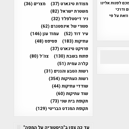
כם לפנות אלינו
מצודת טיגארט
(37)
מצרים
(36)
ברת, שם ודרכי
משטרת ישראל
(82)
וזאת על פי
ניר דיסטלפלד
(32)
סטורי של אינסטגרם
(62)
עיר דוד
(52)
עמוד ענן
(146)
עתיקות
(183)
פסיפס
(48)
פרויקט טיגארט
(37)
פתוח בשבת
(130)
צה"ל
(80)
קלרה עמית
(51)
רשות הטבע והגנים
(31)
רשות העתיקות
(354)
שודדי עתיקות
(44)
שוד עתיקות
(60)
תקופת בית שני
(73)
תקופת המנדט הבריטי
(129)
עד כה צפו ב"היסטוריה על המפה"