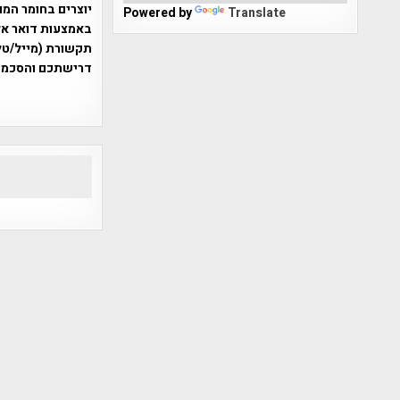
יוצרים בחומר המו
Powered by
Translate
תקשורת (מייל/טלפ
דרישתכם והסכמת
אפי אליאן , היסטוריה על המפה , 