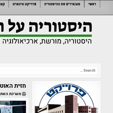
Ski
ראשי
מע/אירים את ההיסטוריה
פרוייקט טיגארט
קצר
t
conten
Search
for:
חזית האוטו
מערכת האתר