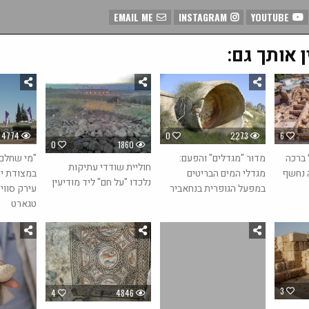
EMAIL ME
INSTAGRAM
YOUTUBE
ן אותך גם:
0
2273
6
4774
0
1860
מדור "מגדלים" והפעם:
 ברכה
"מי שחלם 
חוליית שודדי עתיקות
מגדלי המים הבריטים
 נחשף
במצודת י
נלכדו "על חם" ליד מודיעין
במפעל הגופרית בנחאביר
עירק סווי
טגארט
3
4
4846