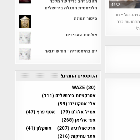
מטבע זהב נדיר של מלכה
49
הלניסטית התגלה בירושלים
צמה של ייצור
סיפור תמונה
ותחמושת כבר
אולמות האבירים
יום בהיסטוריה - חודש ינואר
הנושאים החמים!
WAZE
(30)
אטרקציות בירושלים
(111)
אלי אסקוזידו
(99)
אמיל אלג'ם
(79)
אסף פרץ
(47)
אפי אליאן
(268)
ארכיאולוגיה
(207)
אשקלון
(41)
אתר עתיקות
(216)