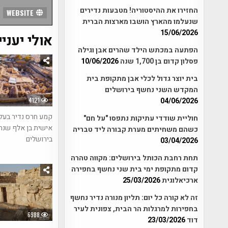
החזירו את ההיסטוריה! מטבעות נדירים
WEBSITE
שנעלמו מהארץ הושבו מארצות הברית
15/06/2026
אולי יעניי
הפתעה במכתש הילד שהרים אבן וגילה
פסלון קדום בן 1,700 שנה
10/06/2026
בית יוצר גדול לכלי אבן מתקופת בית
המקדש השני נחשף בירושלים
4121
04/06/2026
קמע חרס נדיר בעל
חוליית שודדי עתיקות נתפסו "על חם"
אישית בן אלף שנה
כשהם משחיתים מערת קבורה ליד טבריה
בירושלים
03/04/2026
תחת רחבת הכותל בירושלים: מקווה טהרה
קדום מתקופת ימי בית שני נחשף בחפירה
ארכיאלוגית
25/03/2026
זה לא קורה כל יום: תליון מנורה נדיר נחשף
בחפירות למרגלות הר הבית, צפונית לעיר
6988
דוד
23/03/2026