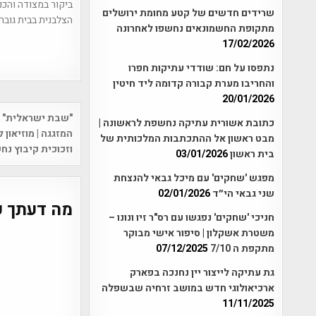
ביקור במצודה והכנ
שרידים חדשים של קטע מחומת ירושלים
הצלבנית בבית גוברי
מתקופת החשמונאים נחשפו לאחרונה
17/02/2026
נתפסו על חם: שודדי עתיקות חפרו
והחריבו מערת קבורה קדומה ליד חיטין
20/01/2026
Post
כתובת אשורית עתיקה נחשפת לראשונה |
vigation
המזגגה | מוזיאון 
מבט ראשון אל ההתכתבות המלכותית של
וזכוכית קיבוץ נח
בית ראשון
03/01/2026
מפגש 'שחקים' עם מיכל גבאי להנצחת
שני גבאי הי״ד
02/01/2026
מה דעתך ע
חניכי 'שחקים' נפגשו עם רס"ר זיו ונונו –
משטרת אשקלון | סיפור אישי מבוקר
מתקפת ה 7/10
07/12/2025
גת עתיקה לייצור יין נחנכה בפארק
ארכיאולוגי חדש במושב זרחיה שבשפלה
11/11/2025