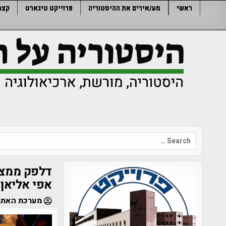
Ski
ראשי
מע/אירים את ההיסטוריה
פרוייקט טיגארט
קצר
t
conten
Search
for:
דלפק ממצאי
אפי אליאן
מערכת האתר