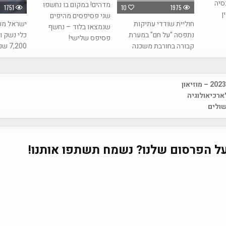
סיה
מדהים! במקום בו נחשפו
1751
10
1975
ן
שני פסיפסים מהיפים
חוליית שודדי עתיקות
ישראל מע
שנמצאו בלוד – נחשף
נתפסה "על חם" במערת
כלי נשק 
פסיפס שלישי!
קבורה בחורבת משכנה
7,200 שנה!
"שבת ישראלית" 2023 – מוזיאון
na
לארכיאולוגיה
שולים
ל הפרסום שלנו? נשמח תשתפו אותנו!