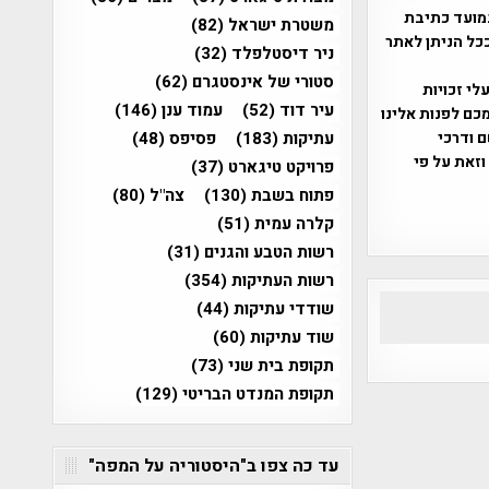
מועד כתיבת
משטרת ישראל
(82)
ככל הניתן לאתר
ניר דיסטלפלד
(32)
סטורי של אינסטגרם
(62)
שס"ח 2007. במידה והנכם בעלי זכויות
עיר דוד
(52)
עמוד ענן
(146)
כם לפנות אלינו
ברת, שם ודרכי
עתיקות
(183)
פסיפס
(48)
וזאת על פי
פרויקט טיגארט
(37)
פתוח בשבת
(130)
צה"ל
(80)
קלרה עמית
(51)
רשות הטבע והגנים
(31)
רשות העתיקות
(354)
שודדי עתיקות
(44)
שוד עתיקות
(60)
תקופת בית שני
(73)
תקופת המנדט הבריטי
(129)
עד כה צפו ב"היסטוריה על המפה"