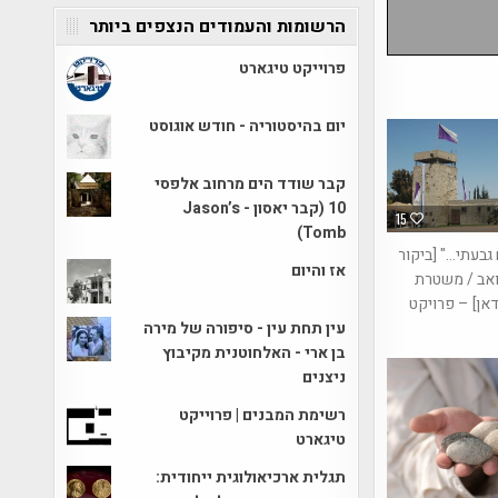
הרשומות והעמודים הנצפים ביותר
פרוייקט טיגארט
יום בהיסטוריה - חודש אוגוסט
קבר שודד הים מרחוב אלפסי
10 (קבר יאסון - Jason’s
15
Tomb)
גבעתי…" [ביקור
אז והיום
ואב / משטרת
דאן] – פרויקט
עין תחת עין - סיפורה של מירה
בן ארי - האלחוטנית מקיבוץ
ניצנים
רשימת המבנים | פרוייקט
טיגארט
תגלית ארכיאולוגית ייחודית: