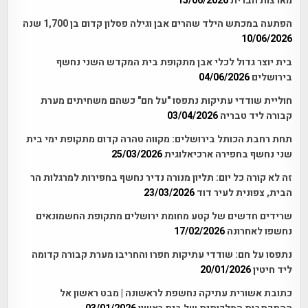
מארצות הברית
15/06/2026
הפתעה במכתש הילד שהרים אבן וגילה פסלון קדום בן 1,700 שנה
10/06/2026
בית יוצר גדול לכלי אבן מתקופת בית המקדש השני נחשף
בירושלים
04/06/2026
חוליית שודדי עתיקות נתפסו "על חם" כשהם משחיתים מערת
קבורה ליד טבריה
03/04/2026
תחת רחבת הכותל בירושלים: מקווה טהרה קדום מתקופת ימי בית
שני נחשף בחפירה ארכיאלוגית
25/03/2026
זה לא קורה כל יום: תליון מנורה נדיר נחשף בחפירות למרגלות הר
הבית, צפונית לעיר דוד
23/03/2026
שרידים חדשים של קטע מחומת ירושלים מתקופת החשמונאים
נחשפו לאחרונה
17/02/2026
נתפסו על חם: שודדי עתיקות חפרו והחריבו מערת קבורה קדומה
ליד חיטין
20/01/2026
כתובת אשורית עתיקה נחשפת לראשונה | מבט ראשון אל