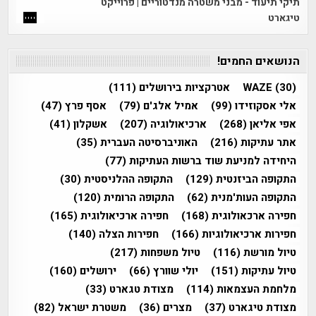
תיקי תיעוד - מבני משטרה מנדטוריים | פרוייקט
טיגארט
הנושאים החמים!
(30)
WAZE
אטרקציות בירושלים
(111)
אלי אסקוזידו
(99)
אמיל אלג'ם
(79)
אסף פרץ
(47)
אפי אליאן
(268)
ארכיאולוגיה
(207)
אשקלון
(41)
אתר עתיקות
(216)
האוניברסיטה העברית
(35)
היחידה למניעת שוד ברשות העתיקות
(77)
התקופה הביזנטית
(129)
התקופה ההלניסטית
(30)
התקופה העות'מנית
(62)
התקופה הרומית
(120)
חפירה ארכאולוגית
(168)
חפירה ארכיאולוגית
(165)
חפירות ארכיאולוגיות
(166)
חפירות הצלה
(140)
טיול מורשת
(116)
טיול משפחות
(217)
טיול עתיקות
(151)
יולי שוורץ
(66)
ירושלים
(160)
מלחמת העצמאות
(114)
מצודת טגארט
(33)
מצודת טיגארט
(37)
מצרים
(36)
משטרת ישראל
(82)