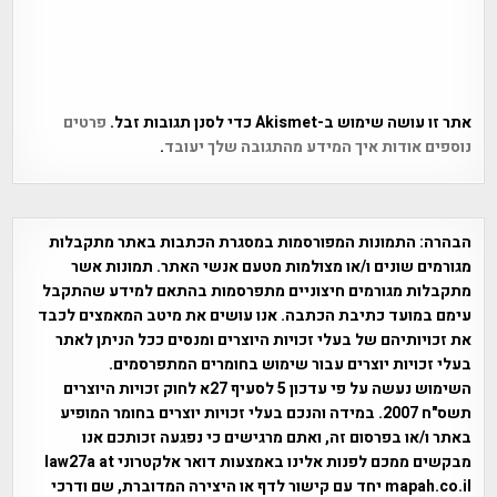
אתר זו עושה שימוש ב-Akismet כדי לסנן תגובות זבל.
פרטים
נוספים אודות איך המידע מהתגובה שלך יעובד
.
הבהרה:
התמונות המפורסמות במסגרת הכתבות באתר מתקבלות
מגורמים שונים ו/או מצולמות מטעם אנשי האתר. תמונות אשר
מתקבלות מגורמים חיצוניים מתפרסמות בהתאם למידע שהתקבל
עימם במועד כתיבת הכתבה. אנו עושים את מיטב המאמצים לכבד
את זכויותיהם של בעלי זכויות היוצרים ומנסים ככל הניתן לאתר
בעלי זכויות יוצרים עבור שימוש בחומרים המתפרסמים.
השימוש נעשה על פי עדכון 5 לסעיף 27א לחוק זכויות היוצרים
תשס"ח 2007. במידה והנכם בעלי זכויות יוצרים בחומר המופיע
באתר ו/או בפרסום זה, ואתם מרגישים כי נפגעה זכותכם אנו
מבקשים ממכם לפנות אלינו באמצעות דואר אלקטרוני law27a at
mapah.co.il יחד עם קישור לדף או היצירה המדוברת, שם ודרכי