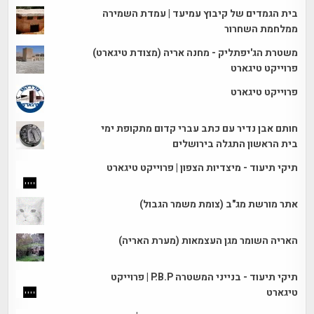
בית הגמדים של קיבוץ עמיעד | עמדת השמירה
ממלחמת השחרור
משטרת הג'יפתליק - מחנה אריה (מצודת טיגארט)
פרוייקט טיגארט
פרוייקט טיגארט
חותם אבן נדיר עם כתב עברי קדום מתקופת ימי
בית הראשון התגלה בירושלים
תיקי תיעוד - מיצדיות הצפון | פרוייקט טיגארט
אתר מורשת מג"ב (צומת משמר הגבול)
האריה השומר מגן העצמאות (מערת האריה)
תיקי תיעוד - בנייני המשטרה P.B.P | פרוייקט
טיגארט