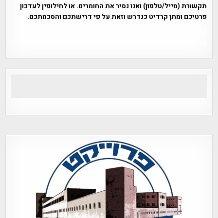
תקשורת (מייל/טלפון) ואנו נסיר את החומרים. או לחילופין לעדכון
פרטיכם ומתן קרדיט כנדרש וזאת על פי דרישתכם והסכמתכם.
אפי אליאן , היסטוריה על המפה , פרוייקט טיגארט , Efi Elian ,
Tegart Fort , tegart fortress