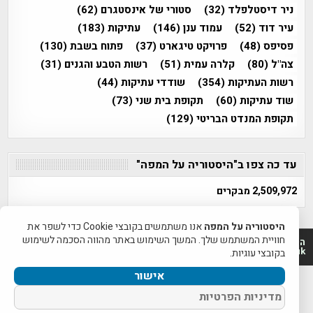
ניר דיסטלפלד
(32)
סטורי של אינסטגרם
(62)
עיר דוד
(52)
עמוד ענן
(146)
עתיקות
(183)
פסיפס
(48)
פרויקט טיגארט
(37)
פתוח בשבת
(130)
צה"ל
(80)
קלרה עמית
(51)
רשות הטבע והגנים
(31)
רשות העתיקות
(354)
שודדי עתיקות
(44)
שוד עתיקות
(60)
תקופת בית שני
(73)
תקופת המנדט הבריטי
(129)
עד כה צפו ב"היסטוריה על המפה"
2,509,972 מבקרים
היסטוריה על המפה
אנו משתמשים בקובצי Cookie כדי לשפר את
חוויית המשתמש שלך. המשך השימוש באתר מהווה הסכמה לשימוש
היסטוריה על המפה 2011-2026 | פרוייקט טיגארט 2012-2026|
www.mapah.co.il | www.tegart.uk
בקובצי עוגיות.
אישור
מדיניות הפרטיות