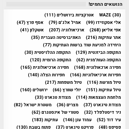
הנושאים החמים!
(30)
WAZE
אטרקציות בירושלים
(111)
אלי אסקוזידו
(99)
אמיל אלג'ם
(79)
אסף פרץ
(47)
אפי אליאן
(268)
ארכיאולוגיה
(207)
אשקלון
(41)
אתר עתיקות
(216)
האוניברסיטה העברית
(35)
היחידה למניעת שוד ברשות העתיקות
(77)
התקופה הביזנטית
(129)
התקופה ההלניסטית
(30)
התקופה העות'מנית
(62)
התקופה הרומית
(120)
חפירה ארכאולוגית
(168)
חפירה ארכיאולוגית
(165)
חפירות ארכיאולוגיות
(166)
חפירות הצלה
(140)
טיול מורשת
(116)
טיול משפחות
(217)
טיול עתיקות
(151)
יולי שוורץ
(66)
ירושלים
(160)
מלחמת העצמאות
(114)
מצודת טגארט
(33)
מצודת טיגארט
(37)
מצרים
(36)
משטרת ישראל
(82)
ניר דיסטלפלד
(32)
סטורי של אינסטגרם
(62)
עיר דוד
(52)
עמוד ענן
(146)
עתיקות
(183)
פסיפס
(48)
פרויקט טיגארט
(37)
פתוח בשבת
(130)