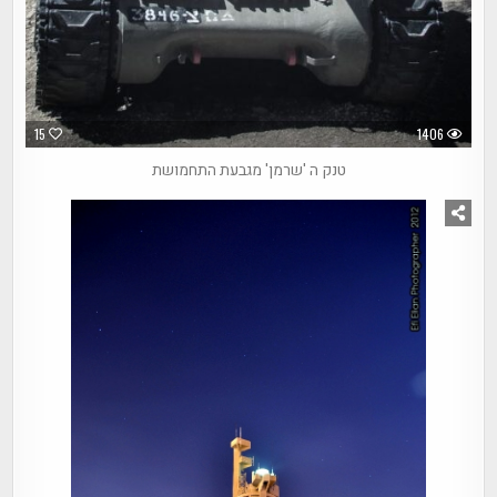
15
1406
טנק ה 'שרמן' מגבעת התחמושת