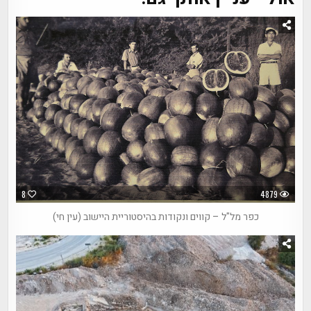
8
4879
כפר מל"ל – קווים ונקודות בהיסטוריית היישוב (עין חי)