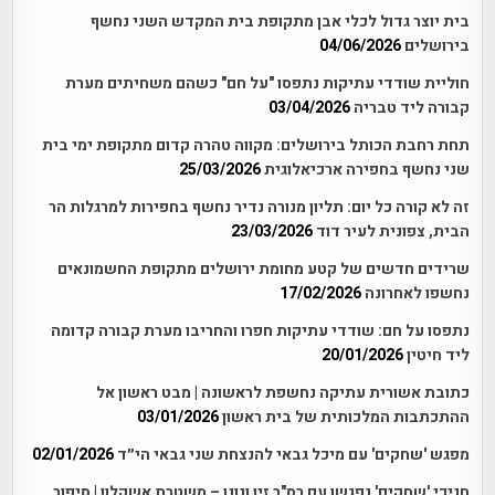
בית יוצר גדול לכלי אבן מתקופת בית המקדש השני נחשף
בירושלים
04/06/2026
חוליית שודדי עתיקות נתפסו "על חם" כשהם משחיתים מערת
קבורה ליד טבריה
03/04/2026
תחת רחבת הכותל בירושלים: מקווה טהרה קדום מתקופת ימי בית
שני נחשף בחפירה ארכיאלוגית
25/03/2026
זה לא קורה כל יום: תליון מנורה נדיר נחשף בחפירות למרגלות הר
הבית, צפונית לעיר דוד
23/03/2026
שרידים חדשים של קטע מחומת ירושלים מתקופת החשמונאים
נחשפו לאחרונה
17/02/2026
נתפסו על חם: שודדי עתיקות חפרו והחריבו מערת קבורה קדומה
ליד חיטין
20/01/2026
כתובת אשורית עתיקה נחשפת לראשונה | מבט ראשון אל
ההתכתבות המלכותית של בית ראשון
03/01/2026
מפגש 'שחקים' עם מיכל גבאי להנצחת שני גבאי הי״ד
02/01/2026
חניכי 'שחקים' נפגשו עם רס"ר זיו ונונו – משטרת אשקלון | סיפור