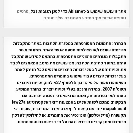
אתר זו עושה שימוש ב-Akismet כדי לסנן תגובות זבל.
פרטים
נוספים אודות איך המידע מהתגובה שלך יעובד
.
הבהרה:
התמונות המפורסמות במסגרת הכתבות באתר מתקבלות
מגורמים שונים ו/או מצולמות מטעם אנשי האתר. תמונות אשר
מתקבלות מגורמים חיצוניים מתפרסמות בהתאם למידע שהתקבל
עימם במועד כתיבת הכתבה. אנו עושים את מיטב המאמצים לכבד
את זכויותיהם של בעלי זכויות היוצרים ומנסים ככל הניתן לאתר
בעלי זכויות יוצרים עבור שימוש בחומרים המתפרסמים.
השימוש נעשה על פי עדכון 5 לסעיף 27א לחוק זכויות היוצרים
תשס"ח 2007. במידה והנכם בעלי זכויות יוצרים בחומר המופיע
באתר ו/או בפרסום זה, ואתם מרגישים כי נפגעה זכותכם אנו
מבקשים ממכם לפנות אלינו באמצעות דואר אלקטרוני law27a at
mapah.co.il יחד עם קישור לדף או היצירה המדוברת, שם ודרכי
תקשורת (מייל/טלפון) ואנו נסיר את החומרים. או לחילופין לעדכון
פרטיכם ומתן קרדיט כנדרש וזאת על פי דרישתכם והסכמתכם.
אפי אליאן , היסטוריה על המפה , פרוייקט טיגארט , Efi Elian ,