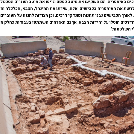
ים באימפריה. הם השקיעו את מיטב כספם וגייסו את מיטב העזרים הטכנולו
רשת את האימפריה בכבישים. אלה, שירתו את המינהל, הצבא, הכלכלה והצי
 לאורך הכבישים נבנו תחנות ופונדקי דרכים, וכן מצודות להגנה על העוברים
דרכים הוטלו על יחידות הצבא, אך גם האזרחים השתתפו בעבודות כחלק מ
י השלטונות".