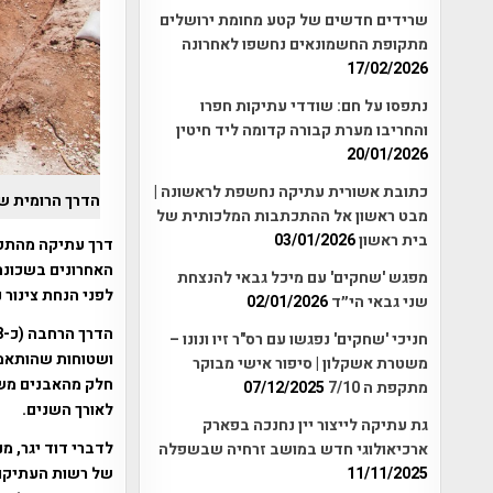
שרידים חדשים של קטע מחומת ירושלים
מתקופת החשמונאים נחשפו לאחרונה
17/02/2026
נתפסו על חם: שודדי עתיקות חפרו
והחריבו מערת קבורה קדומה ליד חיטין
20/01/2026
כתובת אשורית עתיקה נחשפת לראשונה |
הדרך הרומית ש
מבט ראשון אל ההתכתבות המלכותית של
בית ראשון
03/01/2026
האחרונים בשכונת
מפגש 'שחקים' עם מיכל גבאי להנצחת
לפני הנחת צינור נ
שני גבאי הי״ד
02/01/2026
חניכי 'שחקים' נפגשו עם רס"ר זיו ונונו –
ושטוחות שהותאמו 
משטרת אשקלון | סיפור אישי מבוקר
חלק מהאבנים משו
מתקפת ה 7/10
07/12/2025
לאורך השנים.
גת עתיקה לייצור יין נחנכה בפארק
לדברי דוד יגר, 
ארכיאולוגי חדש במושב זרחיה שבשפלה
של רשות העתיקות
11/11/2025