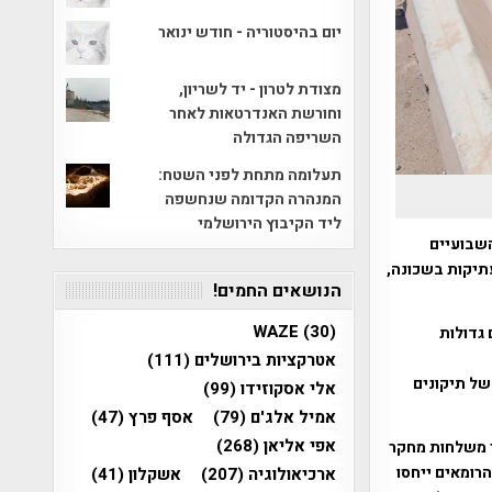
יום בהיסטוריה - חודש ינואר
מצודת לטרון - יד לשריון,
וחורשת האנדרטאות לאחר
השריפה הגדולה
תעלומה מתחת לפני השטח:
המנהרה הקדומה שנחשפה
ליד הקיבוץ הירושלמי
מהלך השבועיים
תיקות בשכונה,
הנושאים החמים!
WAZE
(30)
ם גדולות
אטרקציות בירושלים
(111)
של תיקונים
אלי אסקוזידו
(99)
אמיל אלג'ם
(79)
אסף פרץ
(47)
אפי אליאן
(268)
י משלחות מחקר
רומאים ייחסו
ארכיאולוגיה
(207)
אשקלון
(41)