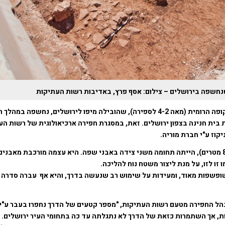
נחשפה בירושלים – צילום: אסף פרץ, באדיבות רשות העתיקות
דרך עתיקה מהתקופה הרומית (מאה 4-2 לספירה), שהובילה מיפו לירושלים, נחשפה ב
 בית חנינה בצפון ירושלים. זאת, במסגרת חפירה ארכיאולוגית של רשות הע
יקוז ע"י חברת מוריה.
הדרך הרחבה (כ-8 מטרים), הייתה תחומה משני צידה באבני שפה. היא עצמה מורכבת מאבני
זו לזו, על מנת ליצור משטח נוח להליכה.
פשפות מאוד, ומעידות על שימוש רב שנעשה בדרך, והיא אף עברה סדרה 
מנהל החפירה מטעם רשות העתיקות, "מספר קטעים של הדרך נחפרו בעבר ע"
, אך השתמרות כזאת של הדרך לא נתגלתה עד כה בתחומי העיר ירושלים. ה