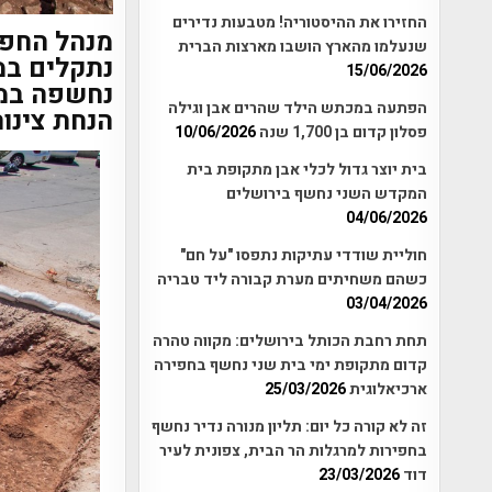
החזירו את ההיסטוריה! מטבעות נדירים
מנהל החפי
שנעלמו מהארץ הושבו מארצות הברית
נתקלים במ
15/06/2026
נחשפה במס
הפתעה במכתש הילד שהרים אבן וגילה
הנחת צינור
פסלון קדום בן 1,700 שנה
10/06/2026
בית יוצר גדול לכלי אבן מתקופת בית
המקדש השני נחשף בירושלים
04/06/2026
חוליית שודדי עתיקות נתפסו "על חם"
כשהם משחיתים מערת קבורה ליד טבריה
03/04/2026
תחת רחבת הכותל בירושלים: מקווה טהרה
קדום מתקופת ימי בית שני נחשף בחפירה
ארכיאלוגית
25/03/2026
זה לא קורה כל יום: תליון מנורה נדיר נחשף
בחפירות למרגלות הר הבית, צפונית לעיר
דוד
23/03/2026