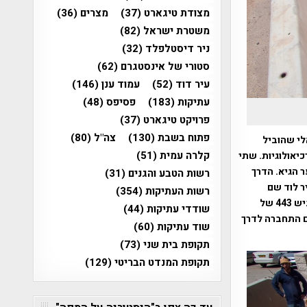
מצודת טיגארט
(37)
מצרים
(36)
משטרת ישראל
(82)
ניר דיסטלפלד
(32)
סטורי של אינסטגרם
(62)
עיר דוד
(52)
עמוד ענן
(146)
עתיקות
(183)
פסיפס
(48)
פרויקט טיגארט
(37)
פתוח בשבת
(130)
צה"ל
(80)
לי שהוביל
קלרה עמית
(51)
כיאולוגיות. שתי
ר הגיא. הדרך
רשות הטבע והגנים
(31)
ר לוד שם
רשות העתיקות
(354)
התפצלה הדרך לשני כיוונים שונים: האחד לכיוון שער הגיא והשני דרך מודיעין לאורך תוואי כביש 443 של
שודדי עתיקות
(44)
ם התחברה לדרך
שוד עתיקות
(60)
תקופת בית שני
(73)
תקופת המנדט הבריטי
(129)