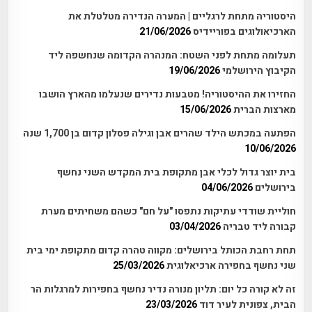
היסטוריה מתחת לרגליים | המערה הנדירה מטלטלת את
הארכיאולוגים בפוריידיס
21/06/2026
תעלומה מתחת לפני השטח: המנהרה הקדומה שנחשפה ליד
הקיבוץ הירושלמי
19/06/2026
החזירו את ההיסטוריה! מטבעות נדירים שנעלמו מהארץ הושבו
מארצות הברית
15/06/2026
הפתעה במכתש הילד שהרים אבן וגילה פסלון קדום בן 1,700 שנה
10/06/2026
בית יוצר גדול לכלי אבן מתקופת בית המקדש השני נחשף
בירושלים
04/06/2026
חוליית שודדי עתיקות נתפסו "על חם" כשהם משחיתים מערת
קבורה ליד טבריה
03/04/2026
תחת רחבת הכותל בירושלים: מקווה טהרה קדום מתקופת ימי בית
שני נחשף בחפירה ארכיאלוגית
25/03/2026
זה לא קורה כל יום: תליון מנורה נדיר נחשף בחפירות למרגלות הר
הבית, צפונית לעיר דוד
23/03/2026