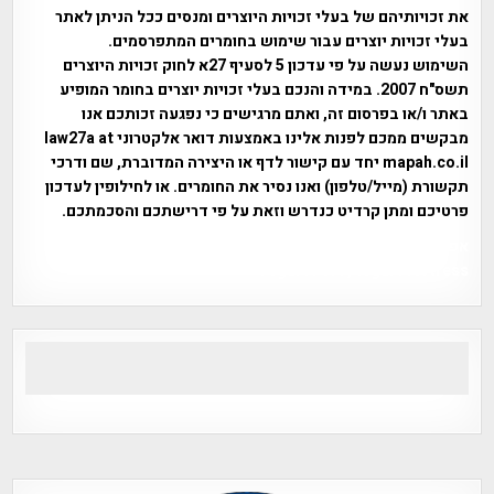
את זכויותיהם של בעלי זכויות היוצרים ומנסים ככל הניתן לאתר
בעלי זכויות יוצרים עבור שימוש בחומרים המתפרסמים.
השימוש נעשה על פי עדכון 5 לסעיף 27א לחוק זכויות היוצרים
תשס"ח 2007. במידה והנכם בעלי זכויות יוצרים בחומר המופיע
באתר ו/או בפרסום זה, ואתם מרגישים כי נפגעה זכותכם אנו
מבקשים ממכם לפנות אלינו באמצעות דואר אלקטרוני law27a at
mapah.co.il יחד עם קישור לדף או היצירה המדוברת, שם ודרכי
תקשורת (מייל/טלפון) ואנו נסיר את החומרים. או לחילופין לעדכון
פרטיכם ומתן קרדיט כנדרש וזאת על פי דרישתכם והסכמתכם.
אפי אליאן , היסטוריה על המפה , פרוייקט טיגארט , Efi Elian ,
Tegart Fort , tegart fortress