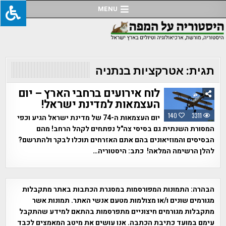
Ski
MENU
t
conten
תגית:
אטרקציות בנתניה
לוח אירועים ברחבי הארץ – יום
העצמאות למדינת ישראל!
140
3311
יום העצמאות ה-74 של מדינת ישראל הגיע וכפי
המסורת השנתית גם בסיסי צה"ל נפתחים לקהל הרחב! מהם
הבסיסים והמוזיאונים בהם אתם האזרחים תוכלו לבקר ולהתרשם?
להלן הרשימה המלאה! כתב: היסטוריה…
הבהרה:
התמונות המפורסמות במסגרת הכתבות באתר מתקבלות
מגורמים שונים ו/או מצולמות מטעם אנשי האתר. תמונות אשר
מתקבלות מגורמים חיצוניים מתפרסמות בהתאם למידע שהתקבל
עימם במועד כתיבת הכתבה. אנו עושים את מיטב המאמצים לכבד