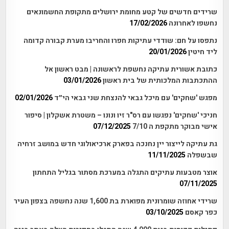
שרידים חדשים של קטע מחומת ירושלים מתקופת החשמונאים
נחשפו לאחרונה
17/02/2026
נתפסו על חם: שודדי עתיקות חפרו והחריבו מערת קבורה קדומה
ליד חיטין
20/01/2026
כתובת אשורית עתיקה נחשפת לראשונה | מבט ראשון אל
ההתכתבות המלכותית של בית ראשון
03/01/2026
מפגש 'שחקים' עם מיכל גבאי להנצחת שני גבאי הי״ד
02/01/2026
חניכי 'שחקים' נפגשו עם רס"ר זיו ונונו – משטרת אשקלון | סיפור
אישי מבוקר מתקפת ה 7/10
07/12/2025
גת עתיקה לייצור יין נחנכה בפארק ארכיאולוגי חדש במושב זרחיה
שבשפלה
11/11/2025
אוצר מטבעות עתיקים התגלה במערכת מסתור בגליל התחתון
07/11/2025
שרידי אחוזה שומרונית מפוארת בת 1,600 שנה נחשפה בצפון העיר
כפר קאסם
03/10/2025