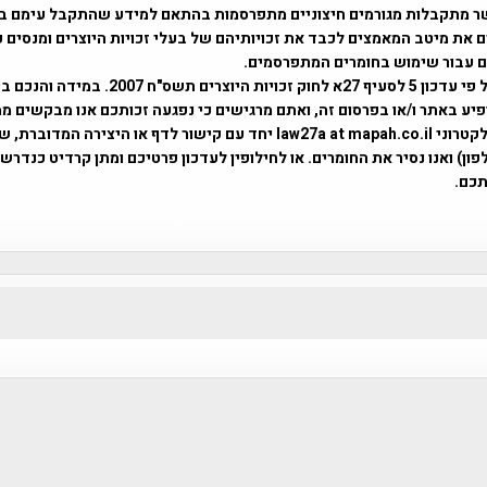
ר מתקבלות מגורמים חיצוניים מתפרסמות בהתאם למידע שהתקבל עימם ב
 את מיטב המאמצים לכבד את זכויותיהם של בעלי זכויות היוצרים ומנסים 
ים עבור שימוש בחומרים המתפרסמים.
השימוש נעשה על פי עדכון 5 לסעיף 27א לחוק זכויות היוצרים ת
פיע באתר ו/או בפרסום זה, ואתם מרגישים כי נפגעה זכותכם אנו מבקשים ממ
באמצעות דואר אלקטרוני law27a at mapah.co.il יחד עם קישור לדף או היצירה המדו
ון) ואנו נסיר את החומרים. או לחילופין לעדכון פרטיכם ומתן קרדיט כנדרש 
כם.
פרוייקט טיגארט , Efi Elian , Tegart Fort , tegart fortress