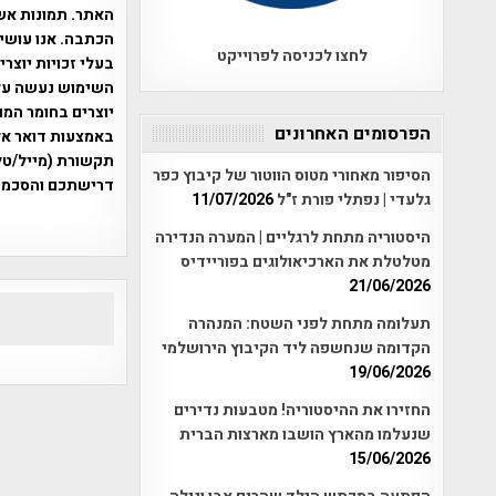
האתר. תמונות אש
הכתבה. אנו עושים
לחצו לכניסה לפרוייקט
בעלי זכויות יוצר
יוצרים בחומר המו
הפרסומים האחרונים
תקשורת (מייל/טלפ
הסיפור מאחורי מטוס הווטור של קיבוץ כפר
דרישתכם והסכמת
גלעדי | נפתלי פורת ז"ל
11/07/2026
אפי אליאן , היסטוריה על המפה , 
היסטוריה מתחת לרגליים | המערה הנדירה
מטלטלת את הארכיאולוגים בפוריידיס
21/06/2026
תעלומה מתחת לפני השטח: המנהרה
הקדומה שנחשפה ליד הקיבוץ הירושלמי
19/06/2026
החזירו את ההיסטוריה! מטבעות נדירים
שנעלמו מהארץ הושבו מארצות הברית
15/06/2026