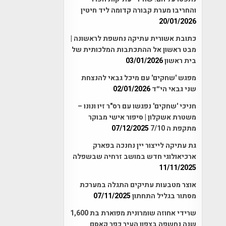
והחריבו מערת קבורה קדומה ליד חיטין
20/01/2026
כתובת אשורית עתיקה נחשפת לראשונה |
מבט ראשון אל ההתכתבות המלכותית של
בית ראשון
03/01/2026
מפגש 'שחקים' עם מיכל גבאי להנצחת
שני גבאי הי״ד
02/01/2026
חניכי 'שחקים' נפגשו עם רס"ר זיו ונונו –
משטרת אשקלון | סיפור אישי מבוקר
מתקפת ה 7/10
07/12/2025
גת עתיקה לייצור יין נחנכה בפארק
ארכיאולוגי חדש במושב זרחיה שבשפלה
11/11/2025
אוצר מטבעות עתיקים התגלה במערכת
מסתור בגליל התחתון
07/11/2025
שרידי אחוזה שומרונית מפוארת בת 1,600
שנה נחשפה בצפון העיר כפר קאסם