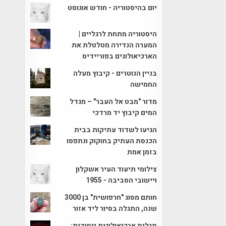
יום בהיסטוריה - חודש אוגוסט
היסטוריה מתחת לרגליים |
המערה הנדירה מטלטלת את
הארכיאולוגים בפוריידיס
בניין הנוטרים - קיבוץ מעלה
החמישה
מדור "מבט אל העבר" – מגדל
המים קיבוץ יד מרדכי
הגיעו לשדוד עתיקות בבית
הכנסת העתיק בחוקוק ונתפסו
בזמן אמת
צילומי תיעוד העיר אשקלון
ויישובי הסביבה - 1955
חותם מסוג "חרפושית" בן 3000
שנה, התגלה בסיור ליד אזור
תגלית ארכיאולוגית ייחודית: