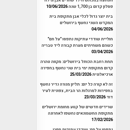
הפתעה במכתש הילד שהרים אבן וגילה
פסלון קדום בן 1,700 שנה
10/06/2026
בית יוצר גדול לכלי אבן מתקופת בית
המקדש השני נחשף בירושלים
04/06/2026
חוליית שודדי עתיקות נתפסו "על חם"
כשהם משחיתים מערת קבורה ליד טבריה
03/04/2026
תחת רחבת הכותל בירושלים: מקווה טהרה
קדום מתקופת ימי בית שני נחשף בחפירה
ארכיאלוגית
25/03/2026
זה לא קורה כל יום: תליון מנורה נדיר נחשף
בחפירות למרגלות הר הבית, צפונית לעיר
דוד
23/03/2026
שרידים חדשים של קטע מחומת ירושלים
מתקופת החשמונאים נחשפו לאחרונה
17/02/2026
נתפסו על חם: שודדי עתיקות חפרו