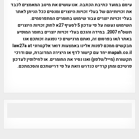
עימם במועד כתיבת הכתבה. אנו עושים את מיטב המאמצים לכבד
את זכויותיהם של בעלי זכויות היוצרים ומנסים ככל הניתן לאתר
בעלי זכויות יוצרים עבור שימוש בחומרים המתפרסמים.
השימוש נעשה על פי עדכון 5 לסעיף 27א לחוק זכויות היוצרים
תשס"ח 2007. במידה והנכם בעלי זכויות יוצרים בחומר המופיע
באתר ו/או בפרסום זה, ואתם מרגישים כי נפגעה זכותכם אנו
מבקשים ממכם לפנות אלינו באמצעות דואר אלקטרוני law27a at
mapah.co.il יחד עם קישור לדף או היצירה המדוברת, שם ודרכי
תקשורת (מייל/טלפון) ואנו נסיר את החומרים. או לחילופין לעדכון
פרטיכם ומתן קרדיט כנדרש וזאת על פי דרישתכם והסכמתכם.
אפי אליאן , היסטוריה על המפה , פרוייקט טיגארט , Efi Elian ,
Tegart Fort , tegart fortress