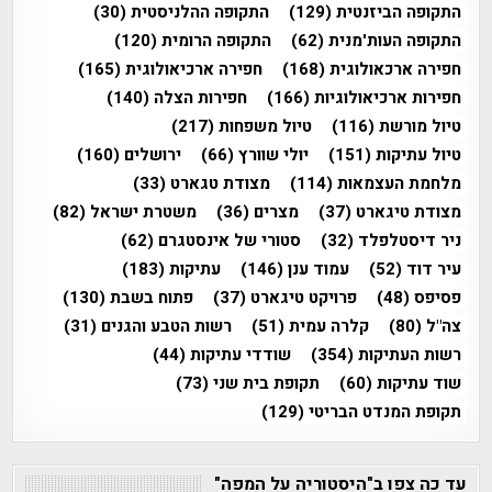
התקופה הביזנטית
(129)
התקופה ההלניסטית
(30)
התקופה העות'מנית
(62)
התקופה הרומית
(120)
חפירה ארכאולוגית
(168)
חפירה ארכיאולוגית
(165)
חפירות ארכיאולוגיות
(166)
חפירות הצלה
(140)
טיול מורשת
(116)
טיול משפחות
(217)
טיול עתיקות
(151)
יולי שוורץ
(66)
ירושלים
(160)
מלחמת העצמאות
(114)
מצודת טגארט
(33)
מצודת טיגארט
(37)
מצרים
(36)
משטרת ישראל
(82)
ניר דיסטלפלד
(32)
סטורי של אינסטגרם
(62)
עיר דוד
(52)
עמוד ענן
(146)
עתיקות
(183)
פסיפס
(48)
פרויקט טיגארט
(37)
פתוח בשבת
(130)
צה"ל
(80)
קלרה עמית
(51)
רשות הטבע והגנים
(31)
רשות העתיקות
(354)
שודדי עתיקות
(44)
שוד עתיקות
(60)
תקופת בית שני
(73)
תקופת המנדט הבריטי
(129)
עד כה צפו ב"היסטוריה על המפה"