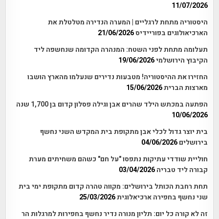
11/07/2026
היסטוריה מתחת לרגליים | המערה הנדירה מטלטלת את
הארכיאולוגים בפוריידיס
21/06/2026
תעלומה מתחת לפני השטח: המנהרה הקדומה שנחשפה ליד
הקיבוץ הירושלמי
19/06/2026
החזירו את ההיסטוריה! מטבעות נדירים שנעלמו מהארץ הושבו
מארצות הברית
15/06/2026
הפתעה במכתש הילד שהרים אבן וגילה פסלון קדום בן 1,700 שנה
10/06/2026
בית יוצר גדול לכלי אבן מתקופת בית המקדש השני נחשף
בירושלים
04/06/2026
חוליית שודדי עתיקות נתפסו "על חם" כשהם משחיתים מערת
קבורה ליד טבריה
03/04/2026
תחת רחבת הכותל בירושלים: מקווה טהרה קדום מתקופת ימי בית
שני נחשף בחפירה ארכיאלוגית
25/03/2026
זה לא קורה כל יום: תליון מנורה נדיר נחשף בחפירות למרגלות הר