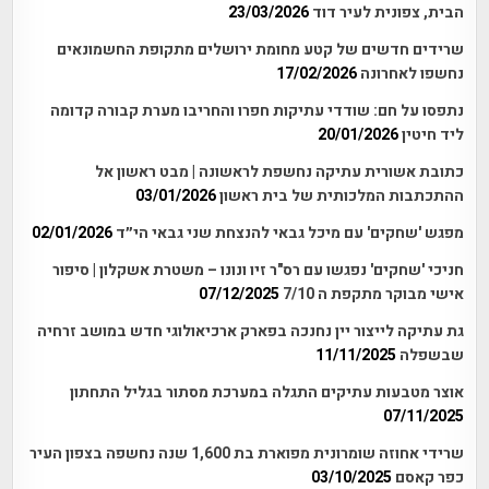
הבית, צפונית לעיר דוד
23/03/2026
שרידים חדשים של קטע מחומת ירושלים מתקופת החשמונאים
נחשפו לאחרונה
17/02/2026
נתפסו על חם: שודדי עתיקות חפרו והחריבו מערת קבורה קדומה
ליד חיטין
20/01/2026
כתובת אשורית עתיקה נחשפת לראשונה | מבט ראשון אל
ההתכתבות המלכותית של בית ראשון
03/01/2026
מפגש 'שחקים' עם מיכל גבאי להנצחת שני גבאי הי״ד
02/01/2026
חניכי 'שחקים' נפגשו עם רס"ר זיו ונונו – משטרת אשקלון | סיפור
אישי מבוקר מתקפת ה 7/10
07/12/2025
גת עתיקה לייצור יין נחנכה בפארק ארכיאולוגי חדש במושב זרחיה
שבשפלה
11/11/2025
אוצר מטבעות עתיקים התגלה במערכת מסתור בגליל התחתון
07/11/2025
שרידי אחוזה שומרונית מפוארת בת 1,600 שנה נחשפה בצפון העיר
כפר קאסם
03/10/2025