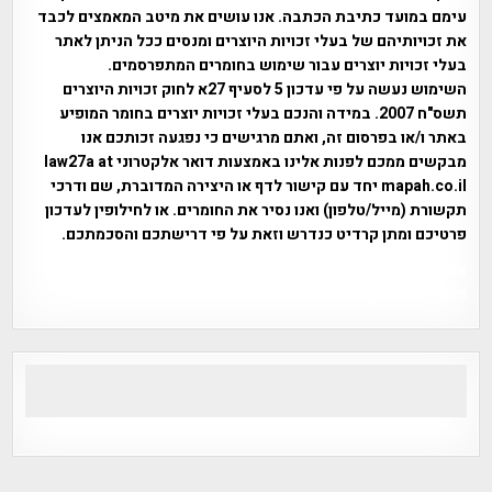
עימם במועד כתיבת הכתבה. אנו עושים את מיטב המאמצים לכבד
את זכויותיהם של בעלי זכויות היוצרים ומנסים ככל הניתן לאתר
בעלי זכויות יוצרים עבור שימוש בחומרים המתפרסמים.
השימוש נעשה על פי עדכון 5 לסעיף 27א לחוק זכויות היוצרים
תשס"ח 2007. במידה והנכם בעלי זכויות יוצרים בחומר המופיע
באתר ו/או בפרסום זה, ואתם מרגישים כי נפגעה זכותכם אנו
מבקשים ממכם לפנות אלינו באמצעות דואר אלקטרוני law27a at
mapah.co.il יחד עם קישור לדף או היצירה המדוברת, שם ודרכי
תקשורת (מייל/טלפון) ואנו נסיר את החומרים. או לחילופין לעדכון
פרטיכם ומתן קרדיט כנדרש וזאת על פי דרישתכם והסכמתכם.
אפי אליאן , היסטוריה על המפה , פרוייקט טיגארט , Efi Elian ,
Tegart Fort , tegart fortress