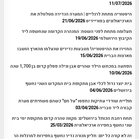
11/07/2026
היסטוריה מתחת לרגליים | המערה הנדירה מטלטלת את
הארכיאולוגים בפוריידיס
21/06/2026
תעלומה מתחת לפני השטח: המנהרה הקדומה שנחשפה ליד
הקיבוץ הירושלמי
19/06/2026
החזירו את ההיסטוריה! מטבעות נדירים שנעלמו מהארץ הושבו
מארצות הברית
15/06/2026
הפתעה במכתש הילד שהרים אבן וגילה פסלון קדום בן 1,700 שנה
10/06/2026
בית יוצר גדול לכלי אבן מתקופת בית המקדש השני נחשף
בירושלים
04/06/2026
חוליית שודדי עתיקות נתפסו "על חם" כשהם משחיתים מערת
קבורה ליד טבריה
03/04/2026
תחת רחבת הכותל בירושלים: מקווה טהרה קדום מתקופת ימי בית
שני נחשף בחפירה ארכיאלוגית
25/03/2026
זה לא קורה כל יום: תליון מנורה נדיר נחשף בחפירות למרגלות הר