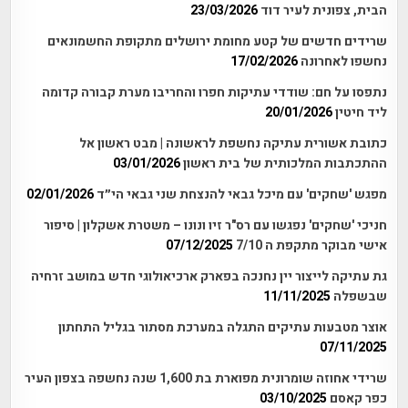
הבית, צפונית לעיר דוד
23/03/2026
שרידים חדשים של קטע מחומת ירושלים מתקופת החשמונאים
נחשפו לאחרונה
17/02/2026
נתפסו על חם: שודדי עתיקות חפרו והחריבו מערת קבורה קדומה
ליד חיטין
20/01/2026
כתובת אשורית עתיקה נחשפת לראשונה | מבט ראשון אל
ההתכתבות המלכותית של בית ראשון
03/01/2026
מפגש 'שחקים' עם מיכל גבאי להנצחת שני גבאי הי״ד
02/01/2026
חניכי 'שחקים' נפגשו עם רס"ר זיו ונונו – משטרת אשקלון | סיפור
אישי מבוקר מתקפת ה 7/10
07/12/2025
גת עתיקה לייצור יין נחנכה בפארק ארכיאולוגי חדש במושב זרחיה
שבשפלה
11/11/2025
אוצר מטבעות עתיקים התגלה במערכת מסתור בגליל התחתון
07/11/2025
שרידי אחוזה שומרונית מפוארת בת 1,600 שנה נחשפה בצפון העיר
כפר קאסם
03/10/2025