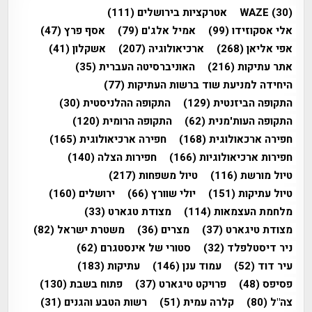
(30)
WAZE
אטרקציות בירושלים
(111)
אלי אסקוזידו
(99)
אמיל אלג'ם
(79)
אסף פרץ
(47)
אפי אליאן
(268)
ארכיאולוגיה
(207)
אשקלון
(41)
אתר עתיקות
(216)
האוניברסיטה העברית
(35)
היחידה למניעת שוד ברשות העתיקות
(77)
התקופה הביזנטית
(129)
התקופה ההלניסטית
(30)
התקופה העות'מנית
(62)
התקופה הרומית
(120)
חפירה ארכאולוגית
(168)
חפירה ארכיאולוגית
(165)
חפירות ארכיאולוגיות
(166)
חפירות הצלה
(140)
טיול מורשת
(116)
טיול משפחות
(217)
טיול עתיקות
(151)
יולי שוורץ
(66)
ירושלים
(160)
מלחמת העצמאות
(114)
מצודת טגארט
(33)
מצודת טיגארט
(37)
מצרים
(36)
משטרת ישראל
(82)
ניר דיסטלפלד
(32)
סטורי של אינסטגרם
(62)
עיר דוד
(52)
עמוד ענן
(146)
עתיקות
(183)
פסיפס
(48)
פרויקט טיגארט
(37)
פתוח בשבת
(130)
צה"ל
(80)
קלרה עמית
(51)
רשות הטבע והגנים
(31)