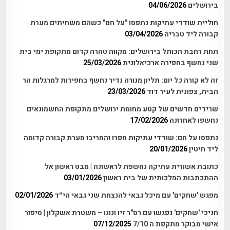
בירושלים
04/06/2026
חוליית שודדי עתיקות נתפסו "על חם" כשהם משחיתים מערת
קבורה ליד טבריה
03/04/2026
תחת רחבת הכותל בירושלים: מקווה טהרה קדום מתקופת ימי בית
שני נחשף בחפירה ארכיאלוגית
25/03/2026
זה לא קורה כל יום: תליון מנורה נדיר נחשף בחפירות למרגלות הר
הבית, צפונית לעיר דוד
23/03/2026
שרידים חדשים של קטע מחומת ירושלים מתקופת החשמונאים
נחשפו לאחרונה
17/02/2026
נתפסו על חם: שודדי עתיקות חפרו והחריבו מערת קבורה קדומה
ליד חיטין
20/01/2026
כתובת אשורית עתיקה נחשפת לראשונה | מבט ראשון אל
ההתכתבות המלכותית של בית ראשון
03/01/2026
מפגש 'שחקים' עם מיכל גבאי להנצחת שני גבאי הי״ד
02/01/2026
חניכי 'שחקים' נפגשו עם רס"ר זיו ונונו – משטרת אשקלון | סיפור
אישי מבוקר מתקפת ה 7/10
07/12/2025