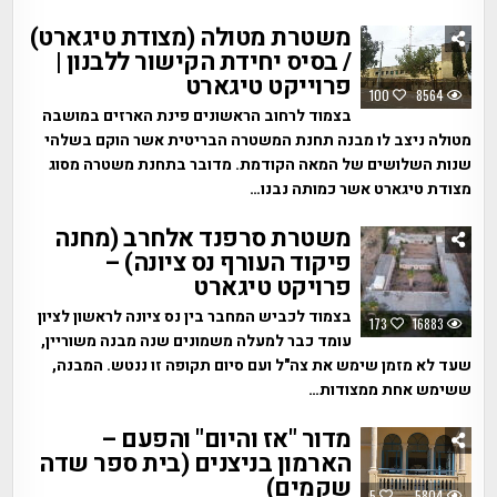
משטרת מטולה (מצודת טיגארט)
/ בסיס יחידת הקישור ללבנון |
פרוייקט טיגארט
100
8564
בצמוד לרחוב הראשונים פינת הארזים במושבה
מטולה ניצב לו מבנה תחנת המשטרה הבריטית אשר הוקם בשלהי
שנות השלושים של המאה הקודמת. מדובר בתחנת משטרה מסוג
מצודת טיגארט אשר כמותה נבנו…
משטרת סרפנד אלחרב (מחנה
פיקוד העורף נס ציונה) –
פרויקט טיגארט
בצמוד לכביש המחבר בין נס ציונה לראשון לציון
173
16883
עומד כבר למעלה משמונים שנה מבנה משוריין,
שעד לא מזמן שימש את צה"ל ועם סיום תקופה זו ננטש. המבנה,
ששימש אחת ממצודות…
מדור "אז והיום" והפעם –
הארמון בניצנים (בית ספר שדה
שקמים)
5
5804