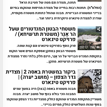
תחנה, מצודה וגם מטה של חטיבת הראל
(הפלמ"ח). תחנות רבות בחייה של מצודה מהיפות שהוקמו במיזם
בנייני המשטרה הבריטית. מבנה שהחל כתחנת משטרה מקומית,
שודרג למצודת טיגארט היוקרתית ביותר ועד…
משטחי הבטון המנדטורים שעל
הר אֶגֵר (משטרת תרשיחא) /
פרויקט טיגארט
פרק נוסף בפרויקט טיגארט וגם קצת שונה.
293
7987
משטחי הבטון במתקן אספקת המים אשר הוקמו
בתקופת המנדט הבריטי על הר אֶגֵר, הינם חלק בלתי נפרד ממצודת
הטיגארט של משטרת תרשיחא. מתקן…
ביקור במשטרת באסה 2 | מצדית
גדר הצפון – (מושב יערה) |
פרויקט טיגארט
מבנה משטרת באסה (בצה) היה במשך שנים
177
9232
המבנה הכי בולט בנוף של מושב יערה. מבנה
משוריין מתקופת המנדט שהוקם כחלק ממצדיות גדר הצפון שהוקמו
בסוף שנות השלושים כחלק ממיזם בנייני…