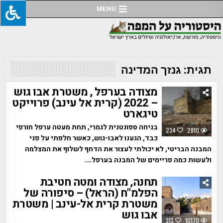
Ski
MENU
t
conten
תגית:
גנזך המדינה
מצודה בערפל , משטרת אבו גוש
– 2022 (קרית אל עינב) פרוייקט
טיגארט
בגיחה ספונטנית לגמרי, תחת מעטה ערפל חורפי
234
2810
כבד, הגענו לאבו-גוש, כאשר חלפתי על פני
המבנה הבריטי, לא יכולתי לעצור את הדחף לשלוף את המצלמה
ולעשות כמה פריימים של המבנה בערפל….
תחנה, מצודה ומטה חטיבת
הפלמ"ח (הראל) – סיפורה של
משטרת קרית אל-עינב | משטרת
אבו גוש
313
10170