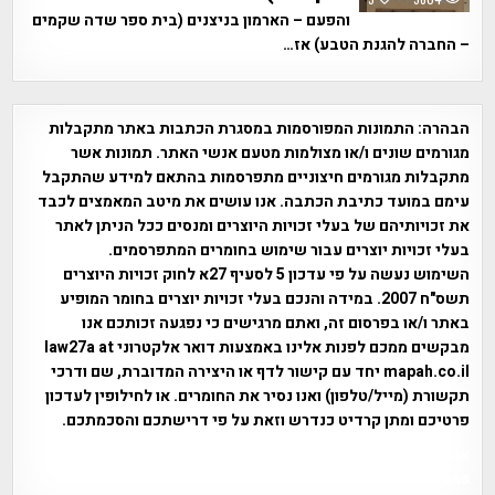
והפעם – הארמון בניצנים (בית ספר שדה שקמים
– החברה להגנת הטבע) אז…
הבהרה:
התמונות המפורסמות במסגרת הכתבות באתר מתקבלות
מגורמים שונים ו/או מצולמות מטעם אנשי האתר. תמונות אשר
מתקבלות מגורמים חיצוניים מתפרסמות בהתאם למידע שהתקבל
עימם במועד כתיבת הכתבה. אנו עושים את מיטב המאמצים לכבד
את זכויותיהם של בעלי זכויות היוצרים ומנסים ככל הניתן לאתר
בעלי זכויות יוצרים עבור שימוש בחומרים המתפרסמים.
השימוש נעשה על פי עדכון 5 לסעיף 27א לחוק זכויות היוצרים
תשס"ח 2007. במידה והנכם בעלי זכויות יוצרים בחומר המופיע
באתר ו/או בפרסום זה, ואתם מרגישים כי נפגעה זכותכם אנו
מבקשים ממכם לפנות אלינו באמצעות דואר אלקטרוני law27a at
mapah.co.il יחד עם קישור לדף או היצירה המדוברת, שם ודרכי
תקשורת (מייל/טלפון) ואנו נסיר את החומרים. או לחילופין לעדכון
פרטיכם ומתן קרדיט כנדרש וזאת על פי דרישתכם והסכמתכם.
אפי אליאן , היסטוריה על המפה , פרוייקט טיגארט , Efi Elian ,
Tegart Fort , tegart fortress