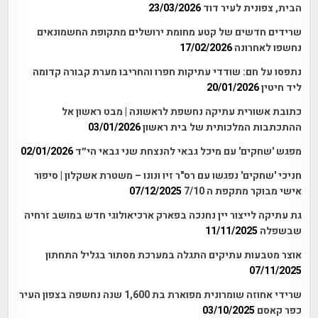
הבית, צפונית לעיר דוד
23/03/2026
שרידים חדשים של קטע מחומת ירושלים מתקופת החשמונאים
נחשפו לאחרונה
17/02/2026
נתפסו על חם: שודדי עתיקות חפרו והחריבו מערת קבורה קדומה
ליד חיטין
20/01/2026
כתובת אשורית עתיקה נחשפת לראשונה | מבט ראשון אל
ההתכתבות המלכותית של בית ראשון
03/01/2026
מפגש 'שחקים' עם מיכל גבאי להנצחת שני גבאי הי״ד
02/01/2026
חניכי 'שחקים' נפגשו עם רס"ר זיו ונונו – משטרת אשקלון | סיפור
אישי מבוקר מתקפת ה 7/10
07/12/2025
גת עתיקה לייצור יין נחנכה בפארק ארכיאולוגי חדש במושב זרחיה
שבשפלה
11/11/2025
אוצר מטבעות עתיקים התגלה במערכת מסתור בגליל התחתון
07/11/2025
שרידי אחוזה שומרונית מפוארת בת 1,600 שנה נחשפה בצפון העיר
כפר קאסם
03/10/2025