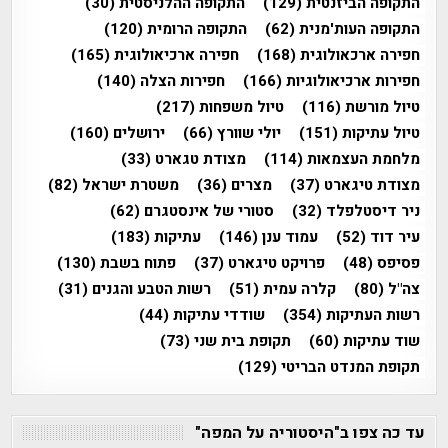
התקופה הביזנטית
(129)
התקופה ההלניסטית
(30)
התקופה העות'מנית
(62)
התקופה הרומית
(120)
חפירה ארכאולוגית
(168)
חפירה ארכיאולוגית
(165)
חפירות ארכיאולוגיות
(166)
חפירות הצלה
(140)
טיול מורשת
(116)
טיול משפחות
(217)
טיול עתיקות
(151)
יולי שוורץ
(66)
ירושלים
(160)
מלחמת העצמאות
(114)
מצודת טגארט
(33)
מצודת טיגארט
(37)
מצרים
(36)
משטרת ישראל
(82)
ניר דיסטלפלד
(32)
סטורי של אינסטגרם
(62)
עיר דוד
(52)
עמוד ענן
(146)
עתיקות
(183)
פסיפס
(48)
פרויקט טיגארט
(37)
פתוח בשבת
(130)
צה"ל
(80)
קלרה עמית
(51)
רשות הטבע והגנים
(31)
רשות העתיקות
(354)
שודדי עתיקות
(44)
שוד עתיקות
(60)
תקופת בית שני
(73)
תקופת המנדט הבריטי
(129)
עד כה צפו ב"היסטוריה על המפה"