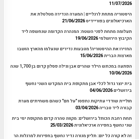
11/07/2026
היסטוריה מתחת לרגליים | המערה הנדירה מטלטלת את
הארכיאולוגים בפוריידיס
21/06/2026
תעלומה מתחת לפני השטח: המנהרה הקדומה שנחשפה ליד
הקיבוץ הירושלמי
19/06/2026
החזירו את ההיסטוריה! מטבעות נדירים שנעלמו מהארץ הושבו
מארצות הברית
15/06/2026
הפתעה במכתש הילד שהרים אבן וגילה פסלון קדום בן 1,700 שנה
10/06/2026
בית יוצר גדול לכלי אבן מתקופת בית המקדש השני נחשף
בירושלים
04/06/2026
חוליית שודדי עתיקות נתפסו "על חם" כשהם משחיתים מערת
קבורה ליד טבריה
03/04/2026
תחת רחבת הכותל בירושלים: מקווה טהרה קדום מתקופת ימי בית
שני נחשף בחפירה ארכיאלוגית
25/03/2026
זה לא קורה כל יום: תליון מנורה נדיר נחשף בחפירות למרגלות הר