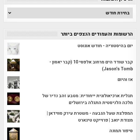
ארכיון
הכתבות
הרשומות והעמודים הנצפים ביותר
יום בהיסטוריה - חודש אוגוסט
קבר שודד הים מרחוב אלפסי 10 (קבר יאסון -
Jason’s Tomb)
אז והיום
תגלית ארכיאולוגית ייחודית: מטבע זהב נדיר של
מלכה הלניסטית התגלה בירושלים
המפלצת שעל הגבעה - משטרת עירק סווידאן |
מצודת יואב | פרוייקט טיגארט
סיפור תמונה