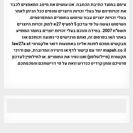
עימם במועד כתיבת הכתבה. אנו עושים את מיטב המאמצים לכבד
את זכויותיהם של בעלי זכויות היוצרים ומנסים ככל הניתן לאתר
בעלי זכויות יוצרים עבור שימוש בחומרים המתפרסמים.
השימוש נעשה על פי עדכון 5 לסעיף 27א לחוק זכויות היוצרים
תשס"ח 2007. במידה והנכם בעלי זכויות יוצרים בחומר המופיע
באתר ו/או בפרסום זה, ואתם מרגישים כי נפגעה זכותכם אנו
מבקשים ממכם לפנות אלינו באמצעות דואר אלקטרוני law27a at
mapah.co.il יחד עם קישור לדף או היצירה המדוברת, שם ודרכי
תקשורת (מייל/טלפון) ואנו נסיר את החומרים. או לחילופין לעדכון
פרטיכם ומתן קרדיט כנדרש וזאת על פי דרישתכם והסכמתכם.
אפי אליאן , היסטוריה על המפה , פרוייקט טיגארט , Efi Elian ,
Tegart Fort , tegart fortress