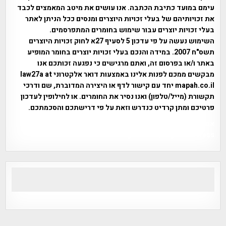
עימם במועד כתיבת הכתבה. אנו עושים את מיטב המאמצים לכבד
את זכויותיהם של בעלי זכויות היוצרים ומנסים ככל הניתן לאתר
בעלי זכויות יוצרים עבור שימוש בחומרים המתפרסמים.
השימוש נעשה על פי עדכון 5 לסעיף 27א לחוק זכויות היוצרים
תשס"ח 2007. במידה והנכם בעלי זכויות יוצרים בחומר המופיע
באתר ו/או בפרסום זה, ואתם מרגישים כי נפגעה זכותכם אנו
מבקשים ממכם לפנות אלינו באמצעות דואר אלקטרוני law27a at
mapah.co.il יחד עם קישור לדף או היצירה המדוברת, שם ודרכי
תקשורת (מייל/טלפון) ואנו נסיר את החומרים. או לחילופין לעדכון
פרטיכם ומתן קרדיט כנדרש וזאת על פי דרישתכם והסכמתכם.
אפי אליאן , היסטוריה על המפה , פרוייקט טיגארט , Efi Elian ,
Tegart Fort , tegart fortress