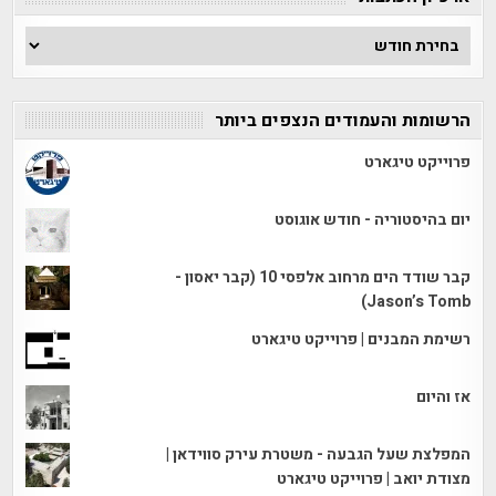
ארכיון
הכתבות
הרשומות והעמודים הנצפים ביותר
פרוייקט טיגארט
יום בהיסטוריה - חודש אוגוסט
קבר שודד הים מרחוב אלפסי 10 (קבר יאסון -
Jason’s Tomb)
רשימת המבנים | פרוייקט טיגארט
אז והיום
המפלצת שעל הגבעה - משטרת עירק סווידאן |
מצודת יואב | פרוייקט טיגארט