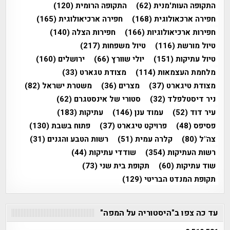
התקופה העות'מנית
(62)
התקופה הרומית
(120)
חפירה ארכאולוגית
(168)
חפירה ארכיאולוגית
(165)
חפירות ארכיאולוגיות
(166)
חפירות הצלה
(140)
טיול מורשת
(116)
טיול משפחות
(217)
טיול עתיקות
(151)
יולי שוורץ
(66)
ירושלים
(160)
מלחמת העצמאות
(114)
מצודת טגארט
(33)
מצודת טיגארט
(37)
מצרים
(36)
משטרת ישראל
(82)
ניר דיסטלפלד
(32)
סטורי של אינסטגרם
(62)
עיר דוד
(52)
עמוד ענן
(146)
עתיקות
(183)
פסיפס
(48)
פרויקט טיגארט
(37)
פתוח בשבת
(130)
צה"ל
(80)
קלרה עמית
(51)
רשות הטבע והגנים
(31)
רשות העתיקות
(354)
שודדי עתיקות
(44)
שוד עתיקות
(60)
תקופת בית שני
(73)
תקופת המנדט הבריטי
(129)
עד כה צפו ב"היסטוריה על המפה"