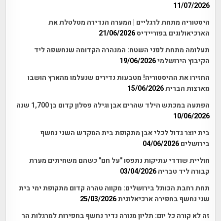
11/07/2026
היסטוריה מתחת לרגליים | המערה הנדירה מטלטלת את
הארכיאולוגים בפוריידיס
21/06/2026
תעלומה מתחת לפני השטח: המנהרה הקדומה שנחשפה ליד
הקיבוץ הירושלמי
19/06/2026
החזירו את ההיסטוריה! מטבעות נדירים שנעלמו מהארץ הושבו
מארצות הברית
15/06/2026
הפתעה במכתש הילד שהרים אבן וגילה פסלון קדום בן 1,700 שנה
10/06/2026
בית יוצר גדול לכלי אבן מתקופת בית המקדש השני נחשף
בירושלים
04/06/2026
חוליית שודדי עתיקות נתפסו "על חם" כשהם משחיתים מערת
קבורה ליד טבריה
03/04/2026
תחת רחבת הכותל בירושלים: מקווה טהרה קדום מתקופת ימי בית
שני נחשף בחפירה ארכיאלוגית
25/03/2026
זה לא קורה כל יום: תליון מנורה נדיר נחשף בחפירות למרגלות הר