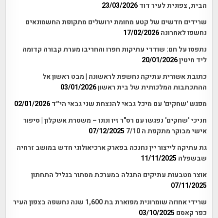
הבית, צפונית לעיר דוד
23/03/2026
שרידים חדשים של קטע מחומת ירושלים מתקופת החשמונאים
נחשפו לאחרונה
17/02/2026
נתפסו על חם: שודדי עתיקות חפרו והחריבו מערת קבורה קדומה
ליד חיטין
20/01/2026
כתובת אשורית עתיקה נחשפת לראשונה | מבט ראשון אל
ההתכתבות המלכותית של בית ראשון
03/01/2026
מפגש 'שחקים' עם מיכל גבאי להנצחת שני גבאי הי״ד
02/01/2026
חניכי 'שחקים' נפגשו עם רס"ר זיו ונונו – משטרת אשקלון | סיפור
אישי מבוקר מתקפת ה 7/10
07/12/2025
גת עתיקה לייצור יין נחנכה בפארק ארכיאולוגי חדש במושב זרחיה
שבשפלה
11/11/2025
אוצר מטבעות עתיקים התגלה במערכת מסתור בגליל התחתון
07/11/2025
שרידי אחוזה שומרונית מפוארת בת 1,600 שנה נחשפה בצפון העיר
כפר קאסם
03/10/2025