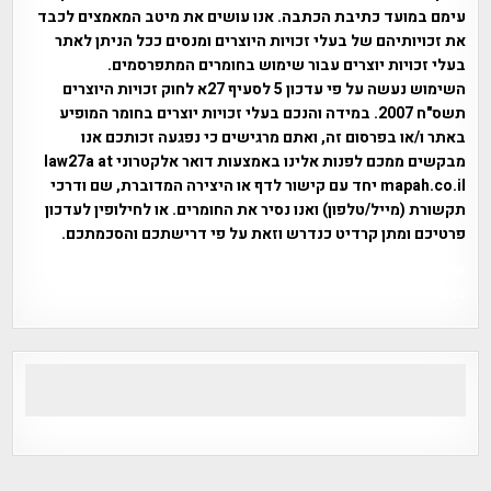
עימם במועד כתיבת הכתבה. אנו עושים את מיטב המאמצים לכבד
את זכויותיהם של בעלי זכויות היוצרים ומנסים ככל הניתן לאתר
בעלי זכויות יוצרים עבור שימוש בחומרים המתפרסמים.
השימוש נעשה על פי עדכון 5 לסעיף 27א לחוק זכויות היוצרים
תשס"ח 2007. במידה והנכם בעלי זכויות יוצרים בחומר המופיע
באתר ו/או בפרסום זה, ואתם מרגישים כי נפגעה זכותכם אנו
מבקשים ממכם לפנות אלינו באמצעות דואר אלקטרוני law27a at
mapah.co.il יחד עם קישור לדף או היצירה המדוברת, שם ודרכי
תקשורת (מייל/טלפון) ואנו נסיר את החומרים. או לחילופין לעדכון
פרטיכם ומתן קרדיט כנדרש וזאת על פי דרישתכם והסכמתכם.
אפי אליאן , היסטוריה על המפה , פרוייקט טיגארט , Efi Elian ,
Tegart Fort , tegart fortress