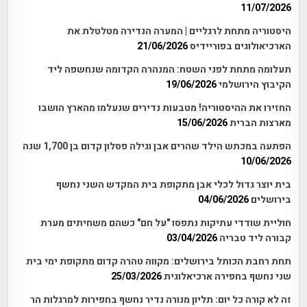
11/07/2026
היסטוריה מתחת לרגליים | המערה הנדירה מטלטלת את
הארכיאולוגים בפוריידיס
21/06/2026
תעלומה מתחת לפני השטח: המנהרה הקדומה שנחשפה ליד
הקיבוץ הירושלמי
19/06/2026
החזירו את ההיסטוריה! מטבעות נדירים שנעלמו מהארץ הושבו
מארצות הברית
15/06/2026
הפתעה במכתש הילד שהרים אבן וגילה פסלון קדום בן 1,700 שנה
10/06/2026
בית יוצר גדול לכלי אבן מתקופת בית המקדש השני נחשף
בירושלים
04/06/2026
חוליית שודדי עתיקות נתפסו "על חם" כשהם משחיתים מערת
קבורה ליד טבריה
03/04/2026
תחת רחבת הכותל בירושלים: מקווה טהרה קדום מתקופת ימי בית
שני נחשף בחפירה ארכיאלוגית
25/03/2026
זה לא קורה כל יום: תליון מנורה נדיר נחשף בחפירות למרגלות הר