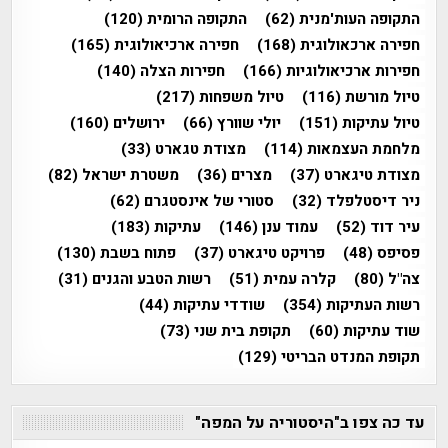
התקופה העות'מנית
(62)
התקופה הרומית
(120)
חפירה ארכאולוגית
(168)
חפירה ארכיאולוגית
(165)
חפירות ארכיאולוגיות
(166)
חפירות הצלה
(140)
טיול מורשת
(116)
טיול משפחות
(217)
טיול עתיקות
(151)
יולי שוורץ
(66)
ירושלים
(160)
מלחמת העצמאות
(114)
מצודת טגארט
(33)
מצודת טיגארט
(37)
מצרים
(36)
משטרת ישראל
(82)
ניר דיסטלפלד
(32)
סטורי של אינסטגרם
(62)
עיר דוד
(52)
עמוד ענן
(146)
עתיקות
(183)
פסיפס
(48)
פרויקט טיגארט
(37)
פתוח בשבת
(130)
צה"ל
(80)
קלרה עמית
(51)
רשות הטבע והגנים
(31)
רשות העתיקות
(354)
שודדי עתיקות
(44)
שוד עתיקות
(60)
תקופת בית שני
(73)
תקופת המנדט הבריטי
(129)
עד כה צפו ב"היסטוריה על המפה"