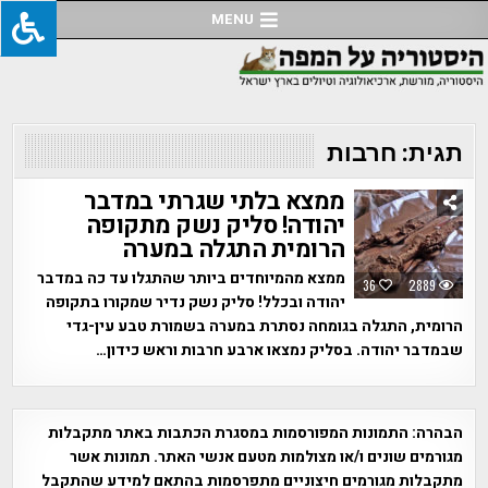
Ski
MENU
t
conten
תגית:
חרבות
ממצא בלתי שגרתי במדבר
יהודה! סליק נשק מתקופה
הרומית התגלה במערה
ממצא מהמיוחדים ביותר שהתגלו עד כה במדבר
36
2889
יהודה ובכלל! סליק נשק נדיר שמקורו בתקופה
הרומית, התגלה בגומחה נסתרת במערה בשמורת טבע עין-גדי
שבמדבר יהודה. בסליק נמצאו ארבע חרבות וראש כידון…
הבהרה:
התמונות המפורסמות במסגרת הכתבות באתר מתקבלות
מגורמים שונים ו/או מצולמות מטעם אנשי האתר. תמונות אשר
מתקבלות מגורמים חיצוניים מתפרסמות בהתאם למידע שהתקבל