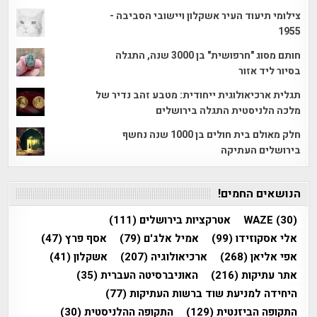
צילומי תיעוד העיר אשקלון ויישובי הסביבה -
1955
חותם מסוג "חרפושית" בן 3000 שנה, התגלה
בסיור ליד אזור
תגלית ארכיאולוגית ייחודית: מטבע זהב נדיר של
מלכה הלניסטית התגלה בירושלים
חלק מאולם בית חולים בן 1000 שנה נחשף
בירושלים העתיקה
הנושאים החמים!
(30)
WAZE
אטרקציות בירושלים
(111)
אלי אסקוזידו
(99)
אמיל אלג'ם
(79)
אסף פרץ
(47)
אפי אליאן
(268)
ארכיאולוגיה
(207)
אשקלון
(41)
אתר עתיקות
(216)
האוניברסיטה העברית
(35)
היחידה למניעת שוד ברשות העתיקות
(77)
התקופה הביזנטית
(129)
התקופה ההלניסטית
(30)