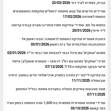
הבית, צפונית לעיר דוד
23/03/2026
שרידים חדשים של קטע מחומת ירושלים מתקופת החשמונאים
נחשפו לאחרונה
17/02/2026
נתפסו על חם: שודדי עתיקות חפרו והחריבו מערת קבורה קדומה
ליד חיטין
20/01/2026
כתובת אשורית עתיקה נחשפת לראשונה | מבט ראשון אל
ההתכתבות המלכותית של בית ראשון
03/01/2026
מפגש 'שחקים' עם מיכל גבאי להנצחת שני גבאי הי״ד
02/01/2026
חניכי 'שחקים' נפגשו עם רס"ר זיו ונונו – משטרת אשקלון | סיפור
אישי מבוקר מתקפת ה 7/10
07/12/2025
גת עתיקה לייצור יין נחנכה בפארק ארכיאולוגי חדש במושב זרחיה
שבשפלה
11/11/2025
אוצר מטבעות עתיקים התגלה במערכת מסתור בגליל התחתון
07/11/2025
שרידי אחוזה שומרונית מפוארת בת 1,600 שנה נחשפה בצפון העיר
כפר קאסם
03/10/2025