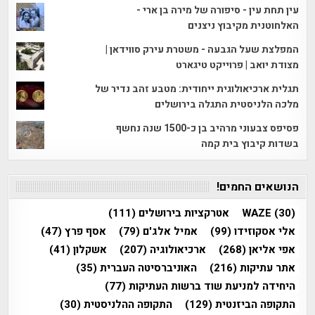
עין תחת עין - סיפורה של מירה בן ארי -
האלחוטנית מקיבוץ ניצנים
המפלצת שעל הגבעה - משטרת עירק סווידאן |
מצודת יואב | פרוייקט טיגארט
תגלית ארכיאולוגית ייחודית: מטבע זהב נדיר של
מלכה הלניסטית התגלה בירושלים
פסיפס צבעוני מרהיב בן כ-1500 שנה נחשף
בשדות קיבוץ בית קמה
הנושאים החמים!
(30)
WAZE
אטרקציות בירושלים
(111)
אלי אסקוזידו
(99)
אמיל אלג'ם
(79)
אסף פרץ
(47)
אפי אליאן
(268)
ארכיאולוגיה
(207)
אשקלון
(41)
אתר עתיקות
(216)
האוניברסיטה העברית
(35)
היחידה למניעת שוד ברשות העתיקות
(77)
התקופה הביזנטית
(129)
התקופה ההלניסטית
(30)