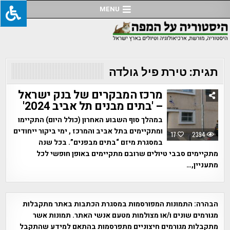
Ski
MENU
t
conten
תגית:
טירת פיל גולדה
מרכז המבקרים של בנק ישראל
– 'בתים מבנים תל אביב 2024'
במהלך סוף השבוע האחרון (כולל היום) התקיימו
ומתקיימים בתל אביב והמרכז , ימי ביקור ייחודים
17
2394
במסגרת מיזם “בתים מבפנים”. בכל שנה
מתקיימים סבבי טיולים שרובם מתקיימים באופן חופשי לכל
מתעניין,…
הבהרה:
התמונות המפורסמות במסגרת הכתבות באתר מתקבלות
מגורמים שונים ו/או מצולמות מטעם אנשי האתר. תמונות אשר
מתקבלות מגורמים חיצוניים מתפרסמות בהתאם למידע שהתקבל