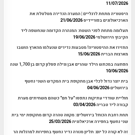
11/07/2026
היסטוריה מתחת לרגליים | המערה הנדירה מטלטלת את
הארכיאולוגים בפוריידיס
21/06/2026
תעלומה מתחת לפני השטח: המנהרה הקדומה שנחשפה ליד
הקיבוץ הירושלמי
19/06/2026
החזירו את ההיסטוריה! מטבעות נדירים שנעלמו מהארץ הושבו
מארצות הברית
15/06/2026
הפתעה במכתש הילד שהרים אבן וגילה פסלון קדום בן 1,700 שנה
10/06/2026
בית יוצר גדול לכלי אבן מתקופת בית המקדש השני נחשף
בירושלים
04/06/2026
חוליית שודדי עתיקות נתפסו "על חם" כשהם משחיתים מערת
קבורה ליד טבריה
03/04/2026
תחת רחבת הכותל בירושלים: מקווה טהרה קדום מתקופת ימי בית
שני נחשף בחפירה ארכיאלוגית
25/03/2026
זה לא קורה כל יום: תליון מנורה נדיר נחשף בחפירות למרגלות הר