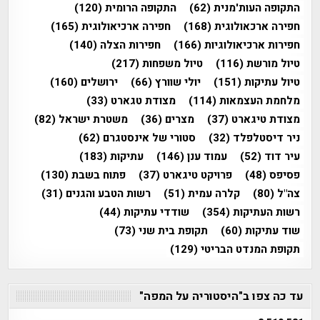
התקופה העות'מנית
(62)
התקופה הרומית
(120)
חפירה ארכאולוגית
(168)
חפירה ארכיאולוגית
(165)
חפירות ארכיאולוגיות
(166)
חפירות הצלה
(140)
טיול מורשת
(116)
טיול משפחות
(217)
טיול עתיקות
(151)
יולי שוורץ
(66)
ירושלים
(160)
מלחמת העצמאות
(114)
מצודת טגארט
(33)
מצודת טיגארט
(37)
מצרים
(36)
משטרת ישראל
(82)
ניר דיסטלפלד
(32)
סטורי של אינסטגרם
(62)
עיר דוד
(52)
עמוד ענן
(146)
עתיקות
(183)
פסיפס
(48)
פרויקט טיגארט
(37)
פתוח בשבת
(130)
צה"ל
(80)
קלרה עמית
(51)
רשות הטבע והגנים
(31)
רשות העתיקות
(354)
שודדי עתיקות
(44)
שוד עתיקות
(60)
תקופת בית שני
(73)
תקופת המנדט הבריטי
(129)
עד כה צפו ב"היסטוריה על המפה"