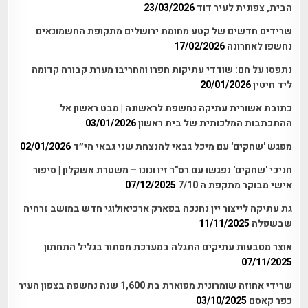
הבית, צפונית לעיר דוד
23/03/2026
שרידים חדשים של קטע מחומת ירושלים מתקופת החשמונאים
נחשפו לאחרונה
17/02/2026
נתפסו על חם: שודדי עתיקות חפרו והחריבו מערת קבורה קדומה
ליד חיטין
20/01/2026
כתובת אשורית עתיקה נחשפת לראשונה | מבט ראשון אל
ההתכתבות המלכותית של בית ראשון
03/01/2026
מפגש 'שחקים' עם מיכל גבאי להנצחת שני גבאי הי״ד
02/01/2026
חניכי 'שחקים' נפגשו עם רס"ר זיו ונונו – משטרת אשקלון | סיפור
אישי מבוקר מתקפת ה 7/10
07/12/2025
גת עתיקה לייצור יין נחנכה בפארק ארכיאולוגי חדש במושב זרחיה
שבשפלה
11/11/2025
אוצר מטבעות עתיקים התגלה במערכת מסתור בגליל התחתון
07/11/2025
שרידי אחוזה שומרונית מפוארת בת 1,600 שנה נחשפה בצפון העיר
כפר קאסם
03/10/2025