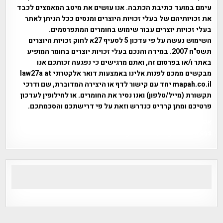
עימם במועד כתיבת הכתבה. אנו עושים את מיטב המאמצים לכבד
את זכויותיהם של בעלי זכויות היוצרים ומנסים ככל הניתן לאתר
בעלי זכויות יוצרים עבור שימוש בחומרים המתפרסמים.
השימוש נעשה על פי עדכון 5 לסעיף 27א לחוק זכויות היוצרים
תשס"ח 2007. במידה והנכם בעלי זכויות יוצרים בחומר המופיע
באתר ו/או בפרסום זה, ואתם מרגישים כי נפגעה זכותכם אנו
מבקשים ממכם לפנות אלינו באמצעות דואר אלקטרוני law27a at
mapah.co.il יחד עם קישור לדף או היצירה המדוברת, שם ודרכי
תקשורת (מייל/טלפון) ואנו נסיר את החומרים. או לחילופין לעדכון
פרטיכם ומתן קרדיט כנדרש וזאת על פי דרישתכם והסכמתכם.
אפי אליאן , היסטוריה על המפה , פרוייקט טיגארט , Efi Elian ,
Tegart Fort , tegart fortress