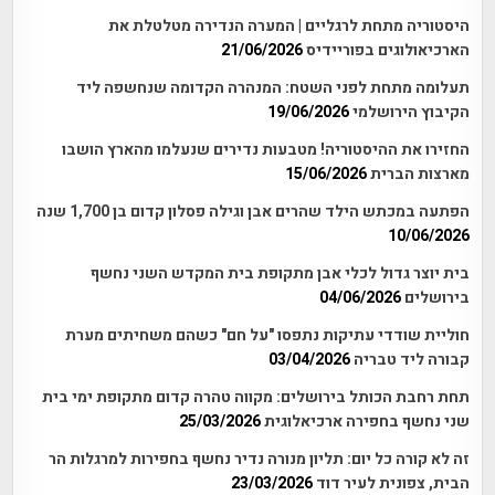
היסטוריה מתחת לרגליים | המערה הנדירה מטלטלת את
הארכיאולוגים בפוריידיס
21/06/2026
תעלומה מתחת לפני השטח: המנהרה הקדומה שנחשפה ליד
הקיבוץ הירושלמי
19/06/2026
החזירו את ההיסטוריה! מטבעות נדירים שנעלמו מהארץ הושבו
מארצות הברית
15/06/2026
הפתעה במכתש הילד שהרים אבן וגילה פסלון קדום בן 1,700 שנה
10/06/2026
בית יוצר גדול לכלי אבן מתקופת בית המקדש השני נחשף
בירושלים
04/06/2026
חוליית שודדי עתיקות נתפסו "על חם" כשהם משחיתים מערת
קבורה ליד טבריה
03/04/2026
תחת רחבת הכותל בירושלים: מקווה טהרה קדום מתקופת ימי בית
שני נחשף בחפירה ארכיאלוגית
25/03/2026
זה לא קורה כל יום: תליון מנורה נדיר נחשף בחפירות למרגלות הר
הבית, צפונית לעיר דוד
23/03/2026