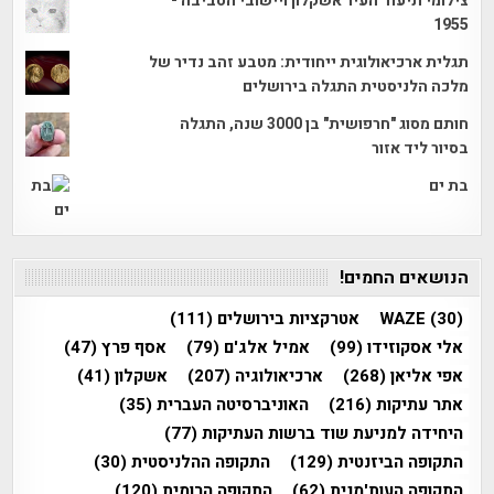
צילומי תיעוד העיר אשקלון ויישובי הסביבה -
1955
תגלית ארכיאולוגית ייחודית: מטבע זהב נדיר של
מלכה הלניסטית התגלה בירושלים
חותם מסוג "חרפושית" בן 3000 שנה, התגלה
בסיור ליד אזור
בת ים
הנושאים החמים!
(30)
WAZE
אטרקציות בירושלים
(111)
אלי אסקוזידו
(99)
אמיל אלג'ם
(79)
אסף פרץ
(47)
אפי אליאן
(268)
ארכיאולוגיה
(207)
אשקלון
(41)
אתר עתיקות
(216)
האוניברסיטה העברית
(35)
היחידה למניעת שוד ברשות העתיקות
(77)
התקופה הביזנטית
(129)
התקופה ההלניסטית
(30)
התקופה העות'מנית
(62)
התקופה הרומית
(120)