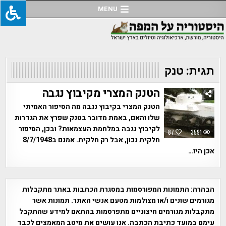
Ski
MENU
t
conten
תגית:
טנק
הטנק המצרי מקיבוץ נגבה
הטנק המצרי בקיבוץ נגבה מה הסיפור האמיתי
שלו והאם, באמת מדובר בטנק שפרץ את הגדרות
לקיבוץ נגבה במלחמת העצמאות? ובכן, הסיפור
87
3591
חלקית נכון, אבל רק חלקית. אמנם ב8/7/1948
אכן היו…
הבהרה:
התמונות המפורסמות במסגרת הכתבות באתר מתקבלות
מגורמים שונים ו/או מצולמות מטעם אנשי האתר. תמונות אשר
מתקבלות מגורמים חיצוניים מתפרסמות בהתאם למידע שהתקבל
עימם במועד כתיבת הכתבה. אנו עושים את מיטב המאמצים לכבד