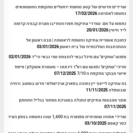
שרידים חדשים של קטע מחומת ירושלים מתקופת החשמונאים
נחשפו לאחרונה
17/02/2026
נתפסו על חם: שודדי עתיקות חפרו והחריבו מערת קבורה קדומה
ליד חיטין
20/01/2026
כתובת אשורית עתיקה נחשפת לראשונה | מבט ראשון אל
ההתכתבות המלכותית של בית ראשון
03/01/2026
מפגש 'שחקים' עם מיכל גבאי להנצחת שני גבאי הי״ד
02/01/2026
חניכי 'שחקים' נפגשו עם רס"ר זיו ונונו – משטרת אשקלון | סיפור
אישי מבוקר מתקפת ה 7/10
07/12/2025
גת עתיקה לייצור יין נחנכה בפארק ארכיאולוגי חדש במושב זרחיה
שבשפלה
11/11/2025
אוצר מטבעות עתיקים התגלה במערכת מסתור בגליל התחתון
07/11/2025
שרידי אחוזה שומרונית מפוארת בת 1,600 שנה נחשפה בצפון העיר
כפר קאסם
03/10/2025