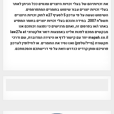
את זכויותיהם של בעלי זכויות היוצרים ומנסים ככל הניתן לאתר
בעלי זכויות יוצרים עבור שימוש בחומרים המתפרסמים.
השימוש נעשה על פי עדכון 5 לסעיף 27א לחוק זכויות היוצרים
תשס"ח 2007. במידה והנכם בעלי זכויות יוצרים בחומר המופיע
באתר ו/או בפרסום זה, ואתם מרגישים כי נפגעה זכותכם אנו
מבקשים ממכם לפנות אלינו באמצעות דואר אלקטרוני law27a at
mapah.co.il יחד עם קישור לדף או היצירה המדוברת, שם ודרכי
תקשורת (מייל/טלפון) ואנו נסיר את החומרים. או לחילופין לעדכון
פרטיכם ומתן קרדיט כנדרש וזאת על פי דרישתכם והסכמתכם.
אפי אליאן , היסטוריה על המפה , פרוייקט טיגארט , Efi Elian ,
Tegart Fort , tegart fortress