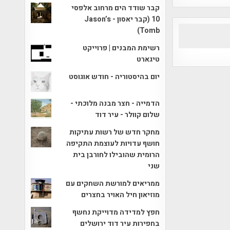
קבר שודד הים מרחוב אלפסי
10 (קבר יאסון - Jason’s
Tomb)
רשימת המבנים | פרוייקט
טיגארט
יום בהיסטוריה - חודש אוגוסט
הדמייה - חצר מבנה מלוכתי -
שלום קוולר - עיר דוד
מחקר חדש של רשות עתיקות
חושף עדויות לעוצמת התקיפה
הרומית שהובילו לחורבן בית
שני
ממריאים למורשת השחקים עם
מוזיאון חיל האויר בחצרים
חפץ למדידה מדוייקת נחשף
בחפירות עיר דוד ירושלים