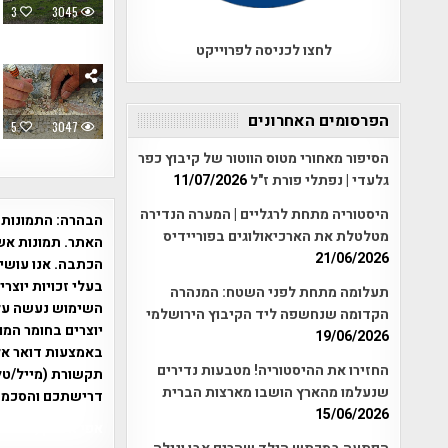
3
3045
לחצו לכניסה לפרוייקט
הפרסומים האחרונים
5
3047
הסיפור מאחורי מטוס הווטור של קיבוץ כפר
גלעדי | נפתלי פורת ז"ל
11/07/2026
היסטוריה מתחת לרגליים | המערה הנדירה
הבהרה:
התמונות 
מטלטלת את הארכיאולוגים בפוריידיס
האתר. תמונות אש
21/06/2026
הכתבה. אנו עושים
בעלי זכויות יוצר
תעלומה מתחת לפני השטח: המנהרה
הקדומה שנחשפה ליד הקיבוץ הירושלמי
יוצרים בחומר המו
19/06/2026
החזירו את ההיסטוריה! מטבעות נדירים
תקשורת (מייל/טלפ
שנעלמו מהארץ הושבו מארצות הברית
דרישתכם והסכמת
15/06/2026
אפי אליאן , היסטוריה על המפה , 