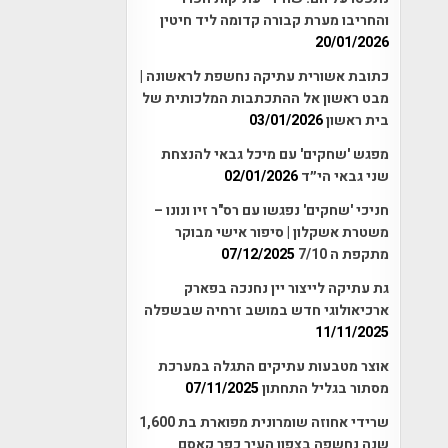
והחריבו מערת קבורה קדומה ליד חיטין
20/01/2026
כתובת אשורית עתיקה נחשפת לראשונה |
מבט ראשון אל ההתכתבות המלכותית של
בית ראשון
03/01/2026
מפגש 'שחקים' עם מיכל גבאי להנצחת
שני גבאי הי״ד
02/01/2026
חניכי 'שחקים' נפגשו עם רס"ר זיו ונונו –
משטרת אשקלון | סיפור אישי מבוקר
מתקפת ה 7/10
07/12/2025
גת עתיקה לייצור יין נחנכה בפארק
ארכיאולוגי חדש במושב זרחיה שבשפלה
11/11/2025
אוצר מטבעות עתיקים התגלה במערכת
מסתור בגליל התחתון
07/11/2025
שרידי אחוזה שומרונית מפוארת בת 1,600
שנה נחשפה בצפון העיר כפר קאסם