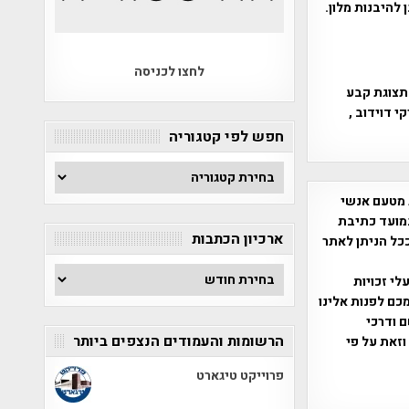
 להיבנות מלון.
לחצו לכניסה
לתצוגת קבע
 דוידוב ,
חפש לפי קטגוריה
חפש
לפי
 מטעם אנשי
קטגוריה
מועד כתיבת
ארכיון הכתבות
ככל הניתן לאתר
ארכיון
שס"ח 2007. במידה והנכם בעלי זכויות
הכתבות
כם לפנות אלינו
ברת, שם ודרכי
הרשומות והעמודים הנצפים ביותר
וזאת על פי
פרוייקט טיגארט