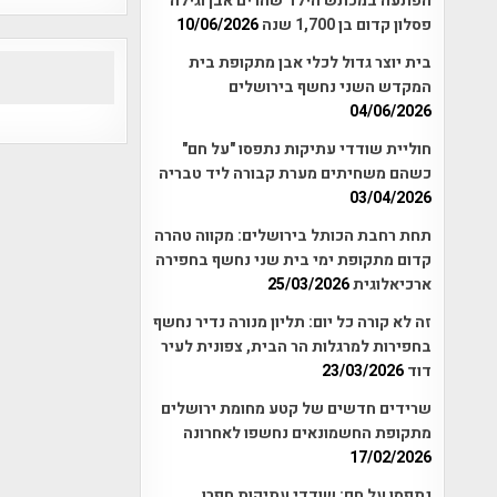
הפתעה במכתש הילד שהרים אבן וגילה
פסלון קדום בן 1,700 שנה
10/06/2026
בית יוצר גדול לכלי אבן מתקופת בית
המקדש השני נחשף בירושלים
04/06/2026
חוליית שודדי עתיקות נתפסו "על חם"
כשהם משחיתים מערת קבורה ליד טבריה
03/04/2026
תחת רחבת הכותל בירושלים: מקווה טהרה
קדום מתקופת ימי בית שני נחשף בחפירה
ארכיאלוגית
25/03/2026
זה לא קורה כל יום: תליון מנורה נדיר נחשף
בחפירות למרגלות הר הבית, צפונית לעיר
דוד
23/03/2026
שרידים חדשים של קטע מחומת ירושלים
מתקופת החשמונאים נחשפו לאחרונה
17/02/2026
נתפסו על חם: שודדי עתיקות חפרו