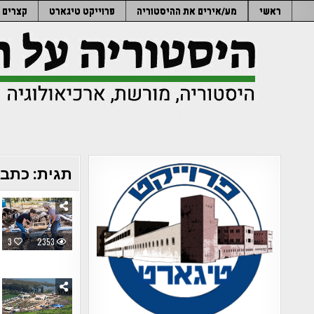
Ski
ראשי
מע/אירים את ההיסטוריה
פרוייקט טיגארט
קצרים
t
conten
תגית:
כתבת
3
2353