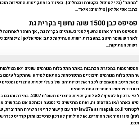
"מחתה" (כלי לטיפול בקטורת ובגחלים). באיזור בו מתקיימות החפירות תוכנן
כתב: אפי אליאן | צילומים: איאד…
פסיפס כבן 1500 שנה נחשף בקרית גת
הפסיפס הנדיר אמנם נחשף לפני כשנתיים בקרית גת , אך הוחזר לאחרונה 
לאחר ששומר היטב במעבדות רשות העתיקות כתב: אפי אליאן | צילומים: ניקי
רשות העתיקות…
המפורסמות במסגרת הכתבות באתר מתקבלות מגורמים שונים ו/או מצולמות
ר מתקבלות מגורמים חיצוניים מתפרסמות בהתאם למידע שהתקבל עימם ב
 את מיטב המאמצים לכבד את זכויותיהם של בעלי זכויות היוצרים ומנסים 
ים עבור שימוש בחומרים המתפרסמים.
השימוש נעשה על פי עדכון 5 לסעיף 27א לחוק זכויות היוצרים ת
פיע באתר ו/או בפרסום זה, ואתם מרגישים כי נפגעה זכותכם אנו מבקשים ממ
באמצעות דואר אלקטרוני law27a at mapah.co.il יחד עם קישור לדף או היצירה המדו
ון) ואנו נסיר את החומרים. או לחילופין לעדכון פרטיכם ומתן קרדיט כנדרש 
כם.
פרוייקט טיגארט , Efi Elian , Tegart Fort , tegart fortress