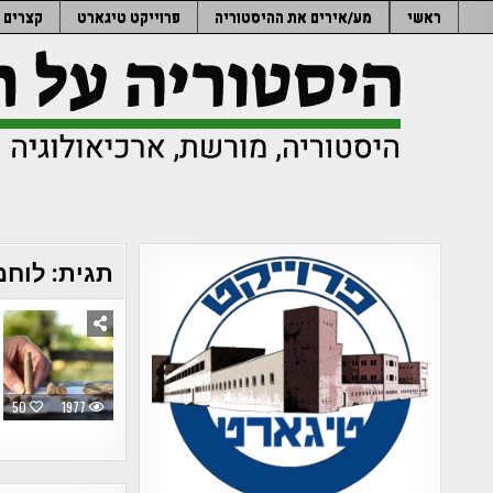
Ski
ראשי
מע/אירים את ההיסטוריה
פרוייקט טיגארט
קצרים
t
conten
תגית:
לוחמ
50
1977