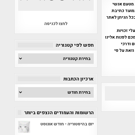
 מטעם אנשי
מועד כתיבת
ככל הניתן לאתר
לחצו לכניסה
שס"ח 2007. במידה והנכם בעלי זכויות
כם לפנות אלינו
ברת, שם ודרכי
חפש לפי קטגוריה
וזאת על פי
חפש
לפי
קטגוריה
ארכיון הכתבות
ארכיון
הכתבות
הרשומות והעמודים הנצפים ביותר
יום בהיסטוריה - חודש אוגוסט