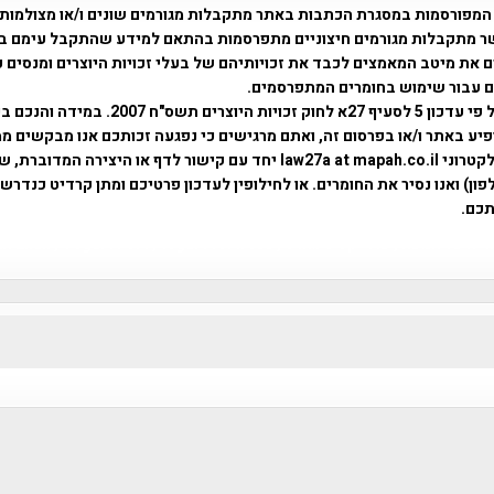
המפורסמות במסגרת הכתבות באתר מתקבלות מגורמים שונים ו/או מצולמות
ר מתקבלות מגורמים חיצוניים מתפרסמות בהתאם למידע שהתקבל עימם ב
 את מיטב המאמצים לכבד את זכויותיהם של בעלי זכויות היוצרים ומנסים 
ים עבור שימוש בחומרים המתפרסמים.
השימוש נעשה על פי עדכון 5 לסעיף 27א לחוק זכויות היוצרים ת
פיע באתר ו/או בפרסום זה, ואתם מרגישים כי נפגעה זכותכם אנו מבקשים ממ
באמצעות דואר אלקטרוני law27a at mapah.co.il יחד עם קישור לדף או היצירה המדו
ון) ואנו נסיר את החומרים. או לחילופין לעדכון פרטיכם ומתן קרדיט כנדרש 
כם.
פרוייקט טיגארט , Efi Elian , Tegart Fort , tegart fortress