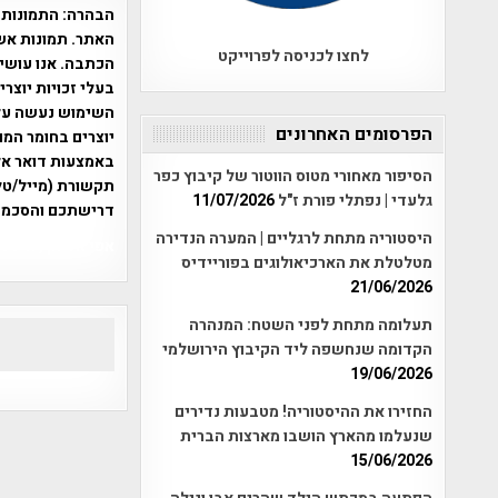
הבהרה:
התמונות 
האתר. תמונות אש
לחצו לכניסה לפרוייקט
הכתבה. אנו עושים
בעלי זכויות יוצר
הפרסומים האחרונים
יוצרים בחומר המו
הסיפור מאחורי מטוס הווטור של קיבוץ כפר
תקשורת (מייל/טלפ
גלעדי | נפתלי פורת ז"ל
11/07/2026
דרישתכם והסכמת
היסטוריה מתחת לרגליים | המערה הנדירה
אפי אליאן , היסטוריה על המפה , 
מטלטלת את הארכיאולוגים בפוריידיס
21/06/2026
תעלומה מתחת לפני השטח: המנהרה
הקדומה שנחשפה ליד הקיבוץ הירושלמי
19/06/2026
החזירו את ההיסטוריה! מטבעות נדירים
שנעלמו מהארץ הושבו מארצות הברית
15/06/2026