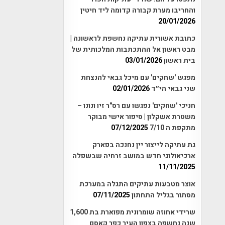
והחריבו מערת קבורה קדומה ליד חיטין
20/01/2026
כתובת אשורית עתיקה נחשפת לראשונה |
מבט ראשון אל ההתכתבות המלכותית של
בית ראשון
03/01/2026
מפגש 'שחקים' עם מיכל גבאי להנצחת
שני גבאי הי״ד
02/01/2026
חניכי 'שחקים' נפגשו עם רס"ר זיו ונונו –
משטרת אשקלון | סיפור אישי מבוקר
מתקפת ה 7/10
07/12/2025
גת עתיקה לייצור יין נחנכה בפארק
ארכיאולוגי חדש במושב זרחיה שבשפלה
11/11/2025
אוצר מטבעות עתיקים התגלה במערכת
מסתור בגליל התחתון
07/11/2025
שרידי אחוזה שומרונית מפוארת בת 1,600
שנה נחשפה בצפון העיר כפר קאסם