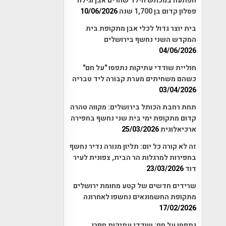
הפתעה במכתש הילד שהרים אבן וגילה
פסלון קדום בן 1,700 שנה
10/06/2026
בית יוצר גדול לכלי אבן מתקופת בית
המקדש השני נחשף בירושלים
04/06/2026
חוליית שודדי עתיקות נתפסו "על חם"
כשהם משחיתים מערת קבורה ליד טבריה
03/04/2026
תחת רחבת הכותל בירושלים: מקווה טהרה
קדום מתקופת ימי בית שני נחשף בחפירה
ארכיאלוגית
25/03/2026
זה לא קורה כל יום: תליון מנורה נדיר נחשף
בחפירות למרגלות הר הבית, צפונית לעיר
דוד
23/03/2026
שרידים חדשים של קטע מחומת ירושלים
מתקופת החשמונאים נחשפו לאחרונה
17/02/2026
נתפסו על חם: שודדי עתיקות חפרו