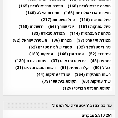
חפירה ארכאולוגית
(168)
חפירה ארכיאולוגית
(165)
חפירות ארכיאולוגיות
(166)
חפירות הצלה
(140)
טיול מורשת
(116)
טיול משפחות
(217)
טיול עתיקות
(151)
יולי שוורץ
(66)
ירושלים
(160)
מלחמת העצמאות
(114)
מצודת טגארט
(33)
מצודת טיגארט
(37)
מצרים
(36)
משטרת ישראל
(82)
ניר דיסטלפלד
(32)
סטורי של אינסטגרם
(62)
עיר דוד
(52)
עמוד ענן
(146)
עתיקות
(183)
פסיפס
(48)
פרויקט טיגארט
(37)
פתוח בשבת
(130)
צה"ל
(80)
קלרה עמית
(51)
רשות הטבע והגנים
(31)
רשות העתיקות
(354)
שודדי עתיקות
(44)
שוד עתיקות
(60)
תקופת בית שני
(73)
תקופת המנדט הבריטי
(129)
עד כה צפו ב"היסטוריה על המפה"
2,510,261 מבקרים