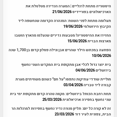
היסטוריה מתחת לרגליים | המערה הנדירה מטלטלת את
הארכיאולוגים בפוריידיס
21/06/2026
תעלומה מתחת לפני השטח: המנהרה הקדומה שנחשפה ליד
הקיבוץ הירושלמי
19/06/2026
החזירו את ההיסטוריה! מטבעות נדירים שנעלמו מהארץ הושבו
מארצות הברית
15/06/2026
הפתעה במכתש הילד שהרים אבן וגילה פסלון קדום בן 1,700 שנה
10/06/2026
בית יוצר גדול לכלי אבן מתקופת בית המקדש השני נחשף
בירושלים
04/06/2026
חוליית שודדי עתיקות נתפסו "על חם" כשהם משחיתים מערת
קבורה ליד טבריה
03/04/2026
תחת רחבת הכותל בירושלים: מקווה טהרה קדום מתקופת ימי בית
שני נחשף בחפירה ארכיאלוגית
25/03/2026
זה לא קורה כל יום: תליון מנורה נדיר נחשף בחפירות למרגלות הר
הבית, צפונית לעיר דוד
23/03/2026