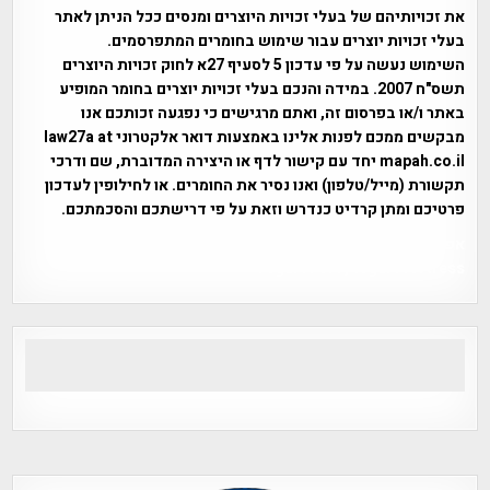
את זכויותיהם של בעלי זכויות היוצרים ומנסים ככל הניתן לאתר
בעלי זכויות יוצרים עבור שימוש בחומרים המתפרסמים.
השימוש נעשה על פי עדכון 5 לסעיף 27א לחוק זכויות היוצרים
תשס"ח 2007. במידה והנכם בעלי זכויות יוצרים בחומר המופיע
באתר ו/או בפרסום זה, ואתם מרגישים כי נפגעה זכותכם אנו
מבקשים ממכם לפנות אלינו באמצעות דואר אלקטרוני law27a at
mapah.co.il יחד עם קישור לדף או היצירה המדוברת, שם ודרכי
תקשורת (מייל/טלפון) ואנו נסיר את החומרים. או לחילופין לעדכון
פרטיכם ומתן קרדיט כנדרש וזאת על פי דרישתכם והסכמתכם.
אפי אליאן , היסטוריה על המפה , פרוייקט טיגארט , Efi Elian ,
Tegart Fort , tegart fortress