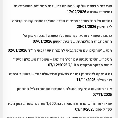
שרידים חדשים של קטע מחומת ירושלים מתקופת החשמונאים
נחשפו לאחרונה
17/02/2026
נתפסו על חם: שודדי עתיקות חפרו והחריבו מערת קבורה קדומה
ליד חיטין
20/01/2026
כתובת אשורית עתיקה נחשפת לראשונה | מבט ראשון אל
ההתכתבות המלכותית של בית ראשון
03/01/2026
מפגש 'שחקים' עם מיכל גבאי להנצחת שני גבאי הי״ד
02/01/2026
חניכי 'שחקים' נפגשו עם רס"ר זיו ונונו – משטרת אשקלון | סיפור
אישי מבוקר מתקפת ה 7/10
07/12/2025
גת עתיקה לייצור יין נחנכה בפארק ארכיאולוגי חדש במושב זרחיה
שבשפלה
11/11/2025
אוצר מטבעות עתיקים התגלה במערכת מסתור בגליל התחתון
07/11/2025
שרידי אחוזה שומרונית מפוארת בת 1,600 שנה נחשפה בצפון העיר
כפר קאסם
03/10/2025