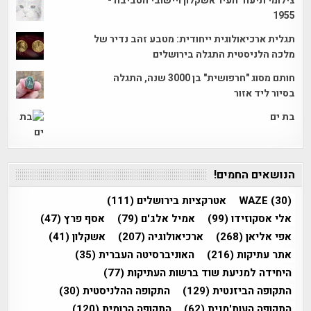
צילומי תיעוד העיר אשקלון ויישובי הסביבה -
1955
תגלית ארכיאולוגית ייחודית: מטבע זהב נדיר של
מלכה הלניסטית התגלה בירושלים
חותם מסוג "חרפושית" בן 3000 שנה, התגלה
בסיור ליד אזור
בת ים
הנושאים החמים!
(30)
WAZE
אטרקציות בירושלים
(111)
אלי אסקוזידו
(99)
אמיל אלג'ם
(79)
אסף פרץ
(47)
אפי אליאן
(268)
ארכיאולוגיה
(207)
אשקלון
(41)
אתר עתיקות
(216)
האוניברסיטה העברית
(35)
היחידה למניעת שוד ברשות העתיקות
(77)
התקופה הביזנטית
(129)
התקופה ההלניסטית
(30)
התקופה העות'מנית
(62)
התקופה הרומית
(120)