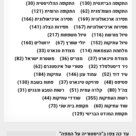
התקופה הביזנטית
(130)
התקופה ההלניסטית
(30)
התקופה העות'מנית
(62)
התקופה הרומית
(121)
חפירה ארכאולוגית
(169)
חפירה ארכיאולוגית
(166)
חפירות ארכיאולוגיות
(167)
חפירות הצלה
(141)
טיול מורשת
(116)
טיול משפחות
(217)
טיול עתיקות
(152)
יולי שוורץ
(67)
ירושלים
(160)
מלחמת העצמאות
(114)
מצודת טגארט
(33)
מצודת טיגארט
(37)
מצרים
(36)
משטרת ישראל
(82)
ניר דיסטלפלד
(32)
סטורי של אינסטגרם
(62)
עיר דוד
(52)
עמוד ענן
(146)
עתיקות
(184)
פסיפס
(48)
פרויקט טיגארט
(37)
פתוח בשבת
(130)
צה"ל
(80)
קלרה עמית
(51)
רשות הטבע והגנים
(31)
רשות העתיקות
(355)
שודדי עתיקות
(44)
שוד עתיקות
(60)
תקופת בית שני
(73)
תקופת המנדט הבריטי
(129)
עד כה צפו ב"היסטוריה על המפה"