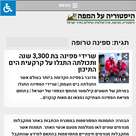
Ski
MENU
t
conten
תגית:
ספינה טרופה
שרידי ספינה בת 3,300 שנה
ותכולתה התגלו על קרקעית הים
התיכון
מדובר בספינה הקדומה ביותר בעולם אשר
12
1474
התגלתה בים העמוק | שרידי הספינה התגלו
במרחק של תשעים קילומטר מהחוף הצפוני של ישראל | בתחום
מציאת הספינה העתיקה נמצאו גם מאות קנקנים…
הבהרה:
התמונות המפורסמות במסגרת הכתבות באתר מתקבלות
מגורמים שונים ו/או מצולמות מטעם אנשי האתר. תמונות אשר
מתקבלות מגורמים חיצוניים מתפרסמות בהתאם למידע שהתקבל