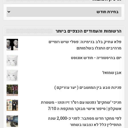
ארכיון
הכתבות
הרשומות והעמודים הנצפים ביותר
פלא עתיק בלב בנימינה: פסלי שיש רומיים
מרהיבים התגלו בשלמותם
יום בהיסטוריה - חודש אוגוסט
אבן שמואל
פנינת טבע בין המושבים ( יער עזריקם )
חניכי 'שחקים' נפגשו עם רס"ר זיו ונונו - משטרת
אשקלון | סיפור אישי מבוקר מתקפת ה 7/10
לפי מחקר חדש מסתבר: לפני כ-2,000 שנה
התפילין כלל לא נצבעו בשחור