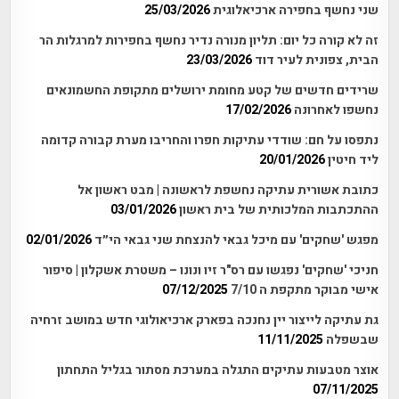
שני נחשף בחפירה ארכיאלוגית
25/03/2026
זה לא קורה כל יום: תליון מנורה נדיר נחשף בחפירות למרגלות הר
הבית, צפונית לעיר דוד
23/03/2026
שרידים חדשים של קטע מחומת ירושלים מתקופת החשמונאים
נחשפו לאחרונה
17/02/2026
נתפסו על חם: שודדי עתיקות חפרו והחריבו מערת קבורה קדומה
ליד חיטין
20/01/2026
כתובת אשורית עתיקה נחשפת לראשונה | מבט ראשון אל
ההתכתבות המלכותית של בית ראשון
03/01/2026
מפגש 'שחקים' עם מיכל גבאי להנצחת שני גבאי הי״ד
02/01/2026
חניכי 'שחקים' נפגשו עם רס"ר זיו ונונו – משטרת אשקלון | סיפור
אישי מבוקר מתקפת ה 7/10
07/12/2025
גת עתיקה לייצור יין נחנכה בפארק ארכיאולוגי חדש במושב זרחיה
שבשפלה
11/11/2025
אוצר מטבעות עתיקים התגלה במערכת מסתור בגליל התחתון
07/11/2025