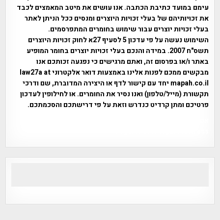
עימם במועד כתיבת הכתבה. אנו עושים את מיטב המאמצים לכבד
את זכויותיהם של בעלי זכויות היוצרים ומנסים ככל הניתן לאתר
בעלי זכויות יוצרים עבור שימוש בחומרים המתפרסמים.
השימוש נעשה על פי עדכון 5 לסעיף 27א לחוק זכויות היוצרים
תשס"ח 2007. במידה והנכם בעלי זכויות יוצרים בחומר המופיע
באתר ו/או בפרסום זה, ואתם מרגישים כי נפגעה זכותכם אנו
מבקשים ממכם לפנות אלינו באמצעות דואר אלקטרוני law27a at
mapah.co.il יחד עם קישור לדף או היצירה המדוברת, שם ודרכי
תקשורת (מייל/טלפון) ואנו נסיר את החומרים. או לחילופין לעדכון
פרטיכם ומתן קרדיט כנדרש וזאת על פי דרישתכם והסכמתכם.
אפי אליאן , היסטוריה על המפה , פרוייקט טיגארט , Efi Elian ,
Tegart Fort , tegart fortress