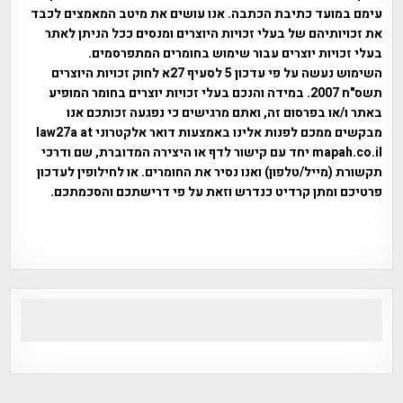
עימם במועד כתיבת הכתבה. אנו עושים את מיטב המאמצים לכבד
את זכויותיהם של בעלי זכויות היוצרים ומנסים ככל הניתן לאתר
בעלי זכויות יוצרים עבור שימוש בחומרים המתפרסמים.
השימוש נעשה על פי עדכון 5 לסעיף 27א לחוק זכויות היוצרים
תשס"ח 2007. במידה והנכם בעלי זכויות יוצרים בחומר המופיע
באתר ו/או בפרסום זה, ואתם מרגישים כי נפגעה זכותכם אנו
מבקשים ממכם לפנות אלינו באמצעות דואר אלקטרוני law27a at
mapah.co.il יחד עם קישור לדף או היצירה המדוברת, שם ודרכי
תקשורת (מייל/טלפון) ואנו נסיר את החומרים. או לחילופין לעדכון
פרטיכם ומתן קרדיט כנדרש וזאת על פי דרישתכם והסכמתכם.
אפי אליאן , היסטוריה על המפה , פרוייקט טיגארט , Efi Elian ,
Tegart Fort , tegart fortress