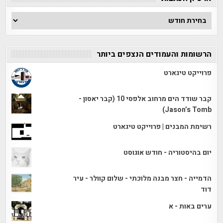
ארכיון
הכתבות
הרשומות והעמודים הנצפים ביותר
פרוייקט טיגארט
קבר שודד הים מרחוב אלפסי 10 (קבר יאסון -
Jason’s Tomb)
רשימת המבנים | פרוייקט טיגארט
יום בהיסטוריה - חודש אוגוסט
הדמייה - חצר מבנה מלוכתי - שלום קוולר - עיר
דוד
ערים באות - א