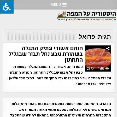
Ski
MENU
t
conten
תגית:
פדואל
חותם אשורי עתיק התגלה
בשמורת טבע נחל תבור שבגליל
התחתון
קמע חותם אשורי נדיר מסוגו התגלה בשמורת
29
1506
טבע נחל תבוא שבגליל התחתון. הפריט התגלה
על ידי מטייל אשר הבחין בו מנצנץ מתוך האדמה. כתב: אפי אליאן |
צילומים: ארז אברהמוב…
הבהרה:
התמונות המפורסמות במסגרת הכתבות באתר מתקבלות
מגורמים שונים ו/או מצולמות מטעם אנשי האתר. תמונות אשר
מתקבלות מגורמים חיצוניים מתפרסמות בהתאם למידע שהתקבל