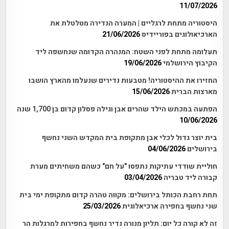
11/07/2026
היסטוריה מתחת לרגליים | המערה הנדירה מטלטלת את
הארכיאולוגים בפוריידיס
21/06/2026
תעלומה מתחת לפני השטח: המנהרה הקדומה שנחשפה ליד
הקיבוץ הירושלמי
19/06/2026
החזירו את ההיסטוריה! מטבעות נדירים שנעלמו מהארץ הושבו
מארצות הברית
15/06/2026
הפתעה במכתש הילד שהרים אבן וגילה פסלון קדום בן 1,700 שנה
10/06/2026
בית יוצר גדול לכלי אבן מתקופת בית המקדש השני נחשף
בירושלים
04/06/2026
חוליית שודדי עתיקות נתפסו "על חם" כשהם משחיתים מערת
קבורה ליד טבריה
03/04/2026
תחת רחבת הכותל בירושלים: מקווה טהרה קדום מתקופת ימי בית
שני נחשף בחפירה ארכיאלוגית
25/03/2026
זה לא קורה כל יום: תליון מנורה נדיר נחשף בחפירות למרגלות הר