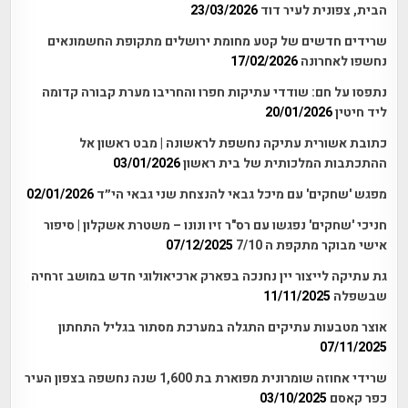
הבית, צפונית לעיר דוד
23/03/2026
שרידים חדשים של קטע מחומת ירושלים מתקופת החשמונאים
נחשפו לאחרונה
17/02/2026
נתפסו על חם: שודדי עתיקות חפרו והחריבו מערת קבורה קדומה
ליד חיטין
20/01/2026
כתובת אשורית עתיקה נחשפת לראשונה | מבט ראשון אל
ההתכתבות המלכותית של בית ראשון
03/01/2026
מפגש 'שחקים' עם מיכל גבאי להנצחת שני גבאי הי״ד
02/01/2026
חניכי 'שחקים' נפגשו עם רס"ר זיו ונונו – משטרת אשקלון | סיפור
אישי מבוקר מתקפת ה 7/10
07/12/2025
גת עתיקה לייצור יין נחנכה בפארק ארכיאולוגי חדש במושב זרחיה
שבשפלה
11/11/2025
אוצר מטבעות עתיקים התגלה במערכת מסתור בגליל התחתון
07/11/2025
שרידי אחוזה שומרונית מפוארת בת 1,600 שנה נחשפה בצפון העיר
כפר קאסם
03/10/2025