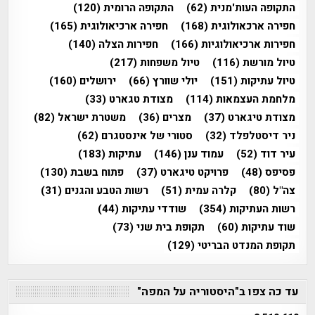
התקופה העות'מנית
(62)
התקופה הרומית
(120)
חפירה ארכאולוגית
(168)
חפירה ארכיאולוגית
(165)
חפירות ארכיאולוגיות
(166)
חפירות הצלה
(140)
טיול מורשת
(116)
טיול משפחות
(217)
טיול עתיקות
(151)
יולי שוורץ
(66)
ירושלים
(160)
מלחמת העצמאות
(114)
מצודת טגארט
(33)
מצודת טיגארט
(37)
מצרים
(36)
משטרת ישראל
(82)
ניר דיסטלפלד
(32)
סטורי של אינסטגרם
(62)
עיר דוד
(52)
עמוד ענן
(146)
עתיקות
(183)
פסיפס
(48)
פרויקט טיגארט
(37)
פתוח בשבת
(130)
צה"ל
(80)
קלרה עמית
(51)
רשות הטבע והגנים
(31)
רשות העתיקות
(354)
שודדי עתיקות
(44)
שוד עתיקות
(60)
תקופת בית שני
(73)
תקופת המנדט הבריטי
(129)
עד כה צפו ב"היסטוריה על המפה"