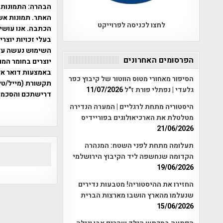
הבהרה:
התמונות 
האתר. תמונות אש
לחצו לכניסה לפרוייקט
הכתבה. אנו עושים
בעלי זכויות יוצר
הפרסומים האחרונים
יוצרים בחומר המו
הסיפור מאחורי מטוס הווטור של קיבוץ כפר
תקשורת (מייל/טלפ
גלעדי | נפתלי פורת ז"ל
11/07/2026
דרישתכם והסכמת
היסטוריה מתחת לרגליים | המערה הנדירה
אפי אליאן , היסטוריה על המפה , 
מטלטלת את הארכיאולוגים בפוריידיס
21/06/2026
תעלומה מתחת לפני השטח: המנהרה
הקדומה שנחשפה ליד הקיבוץ הירושלמי
19/06/2026
החזירו את ההיסטוריה! מטבעות נדירים
שנעלמו מהארץ הושבו מארצות הברית
15/06/2026