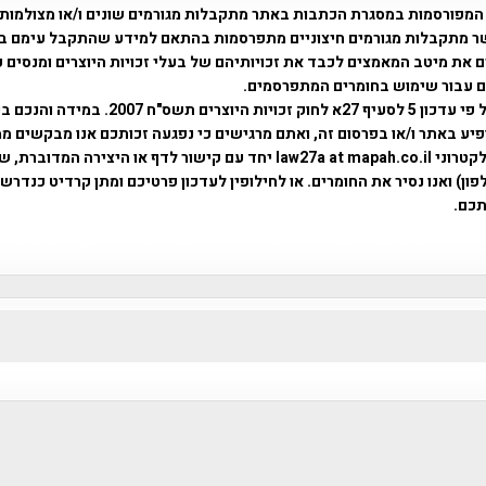
המפורסמות במסגרת הכתבות באתר מתקבלות מגורמים שונים ו/או מצולמות
ר מתקבלות מגורמים חיצוניים מתפרסמות בהתאם למידע שהתקבל עימם ב
 את מיטב המאמצים לכבד את זכויותיהם של בעלי זכויות היוצרים ומנסים 
ים עבור שימוש בחומרים המתפרסמים.
השימוש נעשה על פי עדכון 5 לסעיף 27א לחוק זכויות היוצרים ת
פיע באתר ו/או בפרסום זה, ואתם מרגישים כי נפגעה זכותכם אנו מבקשים ממ
באמצעות דואר אלקטרוני law27a at mapah.co.il יחד עם קישור לדף או היצירה המדו
ון) ואנו נסיר את החומרים. או לחילופין לעדכון פרטיכם ומתן קרדיט כנדרש 
כם.
פרוייקט טיגארט , Efi Elian , Tegart Fort , tegart fortress