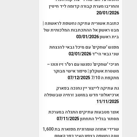
והחריבו מערת קבורה קדומה ליד חיטין
20/01/2026
כתובת אשורית עתיקה נחשפת לראשונה |
מבט ראשון אל ההתכתבות המלכותית של
בית ראשון
03/01/2026
מפגש 'שחקים' עם מיכל גבאי להנצחת
שני גבאי הי״ד
02/01/2026
חניכי 'שחקים' נפגשו עם רס"ר זיו ונונו –
משטרת אשקלון | סיפור אישי מבוקר
מתקפת ה 7/10
07/12/2025
גת עתיקה לייצור יין נחנכה בפארק
ארכיאולוגי חדש במושב זרחיה שבשפלה
11/11/2025
אוצר מטבעות עתיקים התגלה במערכת
מסתור בגליל התחתון
07/11/2025
שרידי אחוזה שומרונית מפוארת בת 1,600
שנה נחשפה בצפון העיר כפר קאסם