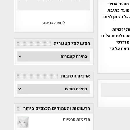
 מטעם אנשי
מועד כתיבת
ככל הניתן לאתר
לחצו לכניסה
שס"ח 2007. במידה והנכם בעלי זכויות
כם לפנות אלינו
ברת, שם ודרכי
חפש לפי קטגוריה
וזאת על פי
חפש
לפי
קטגוריה
ארכיון הכתבות
ארכיון
הכתבות
הרשומות והעמודים הנצפים ביותר
מדיניות פרטיות