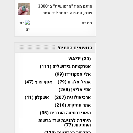
חותם מסוג "חרפושית" בן 3000
שנה, התגלה בסיור ליד אזור
בת ים
הנושאים החמים!
WAZE
(30)
אטרקציות בירושלים
(111)
אלי אסקוזידו
(99)
אמיל אלג'ם
(79)
אסף פרץ
(47)
אפי אליאן
(268)
ארכיאולוגיה
(207)
אשקלון
(41)
אתר עתיקות
(216)
האוניברסיטה העברית
(35)
היחידה למניעת שוד ברשות
העתיקות
(77)
התקופה הביזנטית
(129)