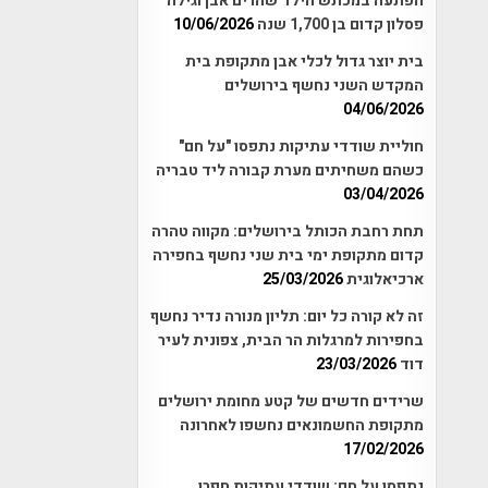
הפתעה במכתש הילד שהרים אבן וגילה
פסלון קדום בן 1,700 שנה
10/06/2026
בית יוצר גדול לכלי אבן מתקופת בית
המקדש השני נחשף בירושלים
04/06/2026
חוליית שודדי עתיקות נתפסו "על חם"
כשהם משחיתים מערת קבורה ליד טבריה
03/04/2026
תחת רחבת הכותל בירושלים: מקווה טהרה
קדום מתקופת ימי בית שני נחשף בחפירה
ארכיאלוגית
25/03/2026
זה לא קורה כל יום: תליון מנורה נדיר נחשף
בחפירות למרגלות הר הבית, צפונית לעיר
דוד
23/03/2026
שרידים חדשים של קטע מחומת ירושלים
מתקופת החשמונאים נחשפו לאחרונה
17/02/2026
נתפסו על חם: שודדי עתיקות חפרו