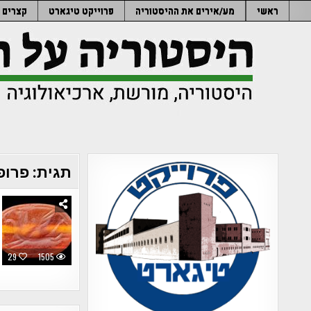
Ski
ראשי
מע/אירים את ההיסטוריה
פרוייקט טיגארט
קצרים
t
conten
תגית:
פרופ
29
1505