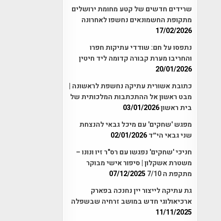
שרידים חדשים של קטע מחומת ירושלים
מתקופת החשמונאים נחשפו לאחרונה
17/02/2026
נתפסו על חם: שודדי עתיקות חפרו
והחריבו מערת קבורה קדומה ליד חיטין
20/01/2026
כתובת אשורית עתיקה נחשפת לראשונה |
מבט ראשון אל ההתכתבות המלכותית של
בית ראשון
03/01/2026
מפגש 'שחקים' עם מיכל גבאי להנצחת
שני גבאי הי״ד
02/01/2026
חניכי 'שחקים' נפגשו עם רס"ר זיו ונונו –
משטרת אשקלון | סיפור אישי מבוקר
מתקפת ה 7/10
07/12/2025
גת עתיקה לייצור יין נחנכה בפארק
ארכיאולוגי חדש במושב זרחיה שבשפלה
11/11/2025