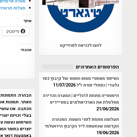
מעלה אדומים
מעלות תרשיח
שתף
פייסבוק
לחצו לכניסה לפרוייקט
אהבתי
הפרסומים האחרונים
הסיפור מאחורי מטוס הווטור של קיבוץ כפר
גלעדי | נפתלי פורת ז"ל
11/07/2026
הבהרה:
התמונות 
היסטוריה מתחת לרגליים | המערה הנדירה
האתר. תמונות אש
מטלטלת את הארכיאולוגים בפוריידיס
הכתבה. אנו עושים
21/06/2026
בעלי זכויות יוצר
תעלומה מתחת לפני השטח: המנהרה
הקדומה שנחשפה ליד הקיבוץ הירושלמי
יוצרים בחומר המו
19/06/2026