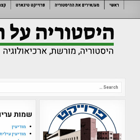
Ski
ראשי
מע/אירים את ההיסטוריה
פרוייקט טיגארט
קצר
t
conten
Search
for:
שמות ערים
מודיעין
מודיעין עילית