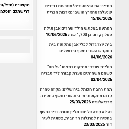
תקשורת (מייל/טלפ
החזירו את ההיסטוריה! מטבעות נדירים
דרישתכם והסכמת
שנעלמו מהארץ הושבו מארצות הברית
15/06/2026
אפי אליאן , היסטוריה על המפה , 
הפתעה במכתש הילד שהרים אבן וגילה
פסלון קדום בן 1,700 שנה
10/06/2026
בית יוצר גדול לכלי אבן מתקופת בית
המקדש השני נחשף בירושלים
04/06/2026
חוליית שודדי עתיקות נתפסו "על חם"
כשהם משחיתים מערת קבורה ליד טבריה
03/04/2026
תחת רחבת הכותל בירושלים: מקווה טהרה
קדום מתקופת ימי בית שני נחשף בחפירה
ארכיאלוגית
25/03/2026
זה לא קורה כל יום: תליון מנורה נדיר נחשף
בחפירות למרגלות הר הבית, צפונית לעיר
דוד
23/03/2026