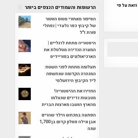
וזאת על פי
הרשומות והעמודים הנצפים ביותר
הסיפור מאחורי מטוס הווטור
של קיבוץ כפר גלעדי | נפתלי
פורת ז"ל
היסטוריה מתחת לרגליים |
המערה הנדירה מטלטלת את
הארכיאולוגים בפוריידיס
תעלומה מתחת לפני השטח:
המנהרה הקדומה שנחשפה
ליד הקיבוץ הירושלמי
החזירו את ההיסטוריה!
מטבעות נדירים שנעלמו
מהארץ הושבו מארצות הברית
הפתעה במכתש הילד שהרים
אבן וגילה פסלון קדום בן 1,700
שנה