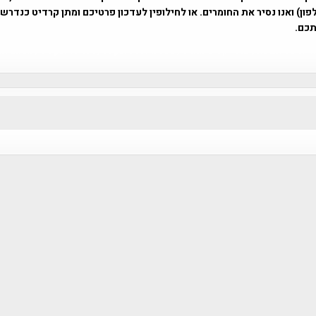
ון) ואנו נסיר את החומרים. או לחילופין לעדכון פרטיכם ומתן קרדיט כנדרש 
כם.
פרוייקט טיגארט , Efi Elian , Tegart Fort , tegart fortress