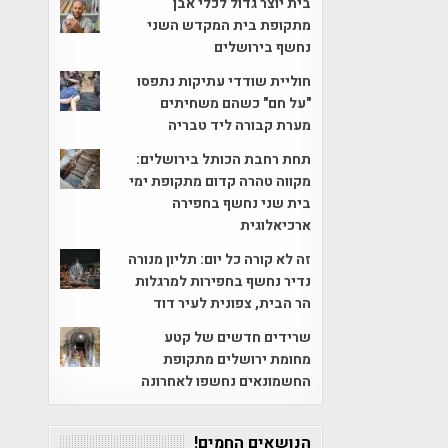
בית יוצר גדול לכלי אבן
מתקופת בית המקדש השני
נחשף בירושלים
חוליית שודדי עתיקות נתפסו
"על חם" כשהם משחיתים
מערת קבורה ליד טבריה
תחת רחבת הכותל בירושלים:
מקווה טהרה קדום מתקופת ימי
בית שני נחשף בחפירה
ארכיאלוגית
זה לא קורה כל יום: תליון מנורה
נדיר נחשף בחפירות למרגלות
הר הבית, צפונית לעיר דוד
שרידים חדשים של קטע
מחומת ירושלים מתקופת
החשמונאים נחשפו לאחרונה
הנושאים החמים!