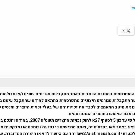
א
X
המפורסמות במסגרת הכתבות באתר מתקבלות מגורמים שונים ו/או מצולמות
ר מתקבלות מגורמים חיצוניים מתפרסמות בהתאם למידע שהתקבל עימם ב
 את מיטב המאמצים לכבד את זכויותיהם של בעלי זכויות היוצרים ומנסים 
ים עבור שימוש בחומרים המתפרסמים.
השימוש נעשה על פי עדכון 5 לסעיף 27א לחוק זכויות היוצרים ת
פיע באתר ו/או בפרסום זה, ואתם מרגישים כי נפגעה זכותכם אנו מבקשים ממ
באמצעות דואר אלקטרוני law27a at mapah.co.il יחד עם קישור לדף או היצירה המדו