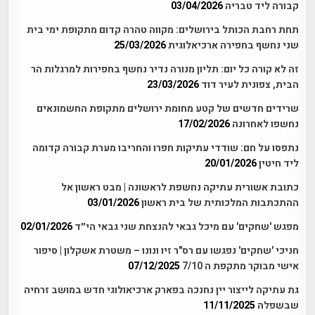
קבורה ליד טבריה
03/04/2026
תחת רחבת הכותל בירושלים: מקווה טהרה קדום מתקופת ימי בית
שני נחשף בחפירה ארכיאלוגית
25/03/2026
זה לא קורה כל יום: תליון מנורה נדיר נחשף בחפירות למרגלות הר
הבית, צפונית לעיר דוד
23/03/2026
שרידים חדשים של קטע מחומת ירושלים מתקופת החשמונאים
נחשפו לאחרונה
17/02/2026
נתפסו על חם: שודדי עתיקות חפרו והחריבו מערת קבורה קדומה
ליד חיטין
20/01/2026
כתובת אשורית עתיקה נחשפת לראשונה | מבט ראשון אל
ההתכתבות המלכותית של בית ראשון
03/01/2026
מפגש 'שחקים' עם מיכל גבאי להנצחת שני גבאי הי״ד
02/01/2026
חניכי 'שחקים' נפגשו עם רס"ר זיו ונונו – משטרת אשקלון | סיפור
אישי מבוקר מתקפת ה 7/10
07/12/2025
גת עתיקה לייצור יין נחנכה בפארק ארכיאולוגי חדש במושב זרחיה
שבשפלה
11/11/2025