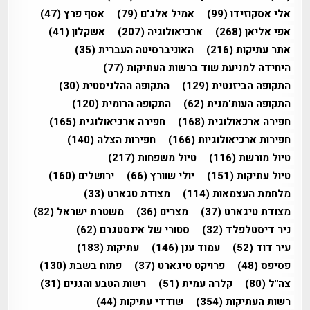
אלי אסקוזידו
(99)
אמיל אלג'ם
(79)
אסף פרץ
(47)
אפי אליאן
(268)
ארכיאולוגיה
(207)
אשקלון
(41)
אתר עתיקות
(216)
האוניברסיטה העברית
(35)
היחידה למניעת שוד ברשות העתיקות
(77)
התקופה הביזנטית
(129)
התקופה ההלניסטית
(30)
התקופה העות'מנית
(62)
התקופה הרומית
(120)
חפירה ארכאולוגית
(168)
חפירה ארכיאולוגית
(165)
חפירות ארכיאולוגיות
(166)
חפירות הצלה
(140)
טיול מורשת
(116)
טיול משפחות
(217)
טיול עתיקות
(151)
יולי שוורץ
(66)
ירושלים
(160)
מלחמת העצמאות
(114)
מצודת טגארט
(33)
מצודת טיגארט
(37)
מצרים
(36)
משטרת ישראל
(82)
ניר דיסטלפלד
(32)
סטורי של אינסטגרם
(62)
עיר דוד
(52)
עמוד ענן
(146)
עתיקות
(183)
פסיפס
(48)
פרויקט טיגארט
(37)
פתוח בשבת
(130)
צה"ל
(80)
קלרה עמית
(51)
רשות הטבע והגנים
(31)
רשות העתיקות
(354)
שודדי עתיקות
(44)