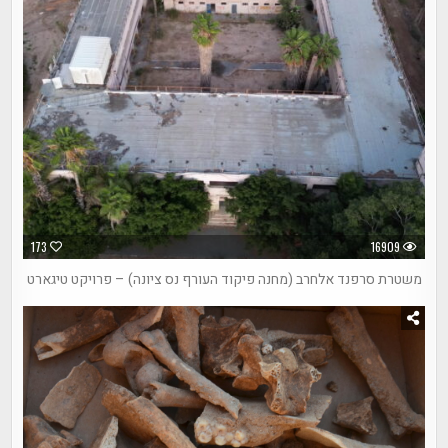
173
16909
משטרת סרפנד אלחרב (מחנה פיקוד העורף נס ציונה) – פרויקט טיגארט