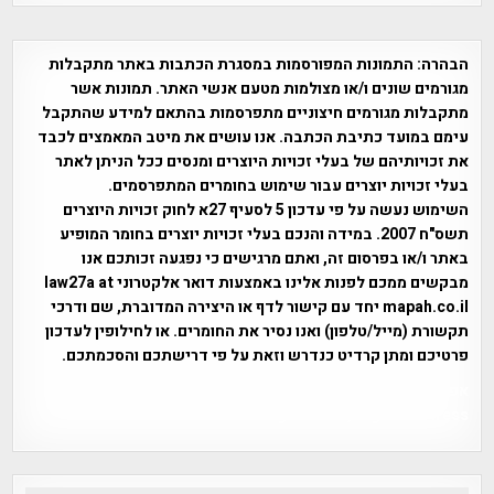
הבהרה:
התמונות המפורסמות במסגרת הכתבות באתר מתקבלות
מגורמים שונים ו/או מצולמות מטעם אנשי האתר. תמונות אשר
מתקבלות מגורמים חיצוניים מתפרסמות בהתאם למידע שהתקבל
עימם במועד כתיבת הכתבה. אנו עושים את מיטב המאמצים לכבד
את זכויותיהם של בעלי זכויות היוצרים ומנסים ככל הניתן לאתר
בעלי זכויות יוצרים עבור שימוש בחומרים המתפרסמים.
השימוש נעשה על פי עדכון 5 לסעיף 27א לחוק זכויות היוצרים
תשס"ח 2007. במידה והנכם בעלי זכויות יוצרים בחומר המופיע
באתר ו/או בפרסום זה, ואתם מרגישים כי נפגעה זכותכם אנו
מבקשים ממכם לפנות אלינו באמצעות דואר אלקטרוני law27a at
mapah.co.il יחד עם קישור לדף או היצירה המדוברת, שם ודרכי
תקשורת (מייל/טלפון) ואנו נסיר את החומרים. או לחילופין לעדכון
פרטיכם ומתן קרדיט כנדרש וזאת על פי דרישתכם והסכמתכם.
אפי אליאן , היסטוריה על המפה , פרוייקט טיגארט , Efi Elian ,
Tegart Fort , tegart fortress