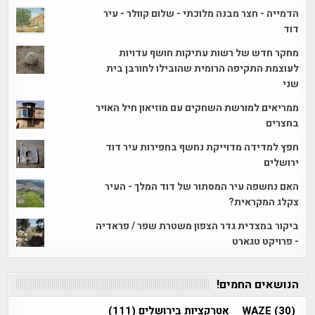
הדמייה - חצר מבנה מלוכתי - שלום קוולר - עיר
דוד
מחקר חדש של רשות עתיקות חושף עדויות
לעוצמת התקיפה הרומית שהובילו לחורבן בית
שני
ממריאים למורשת השחקים עם מוזיאון חיל האויר
בחצרים
חפץ למדידה מדוייקת נחשף בחפירות עיר דוד
ירושלים
האם נחשפה עיר המסתור של דוד המלך - העיר
צקלג המקראית?
ביקור במצדית גדר הצפון משטרת שפר / פראדיה
- פרויקט טגארט
הנושאים החמים!
(30)
WAZE
אטרקציות בירושלים
(111)