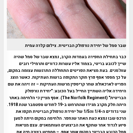
שבר סמל של יחידת נורפולק הבריטית. צילום קלרה עמית
כבר בתחילת החפירה בעמדות הקרב, נמצא שבר של סמל שהיה
שייך לכובע בריטי, בצמוד אליו עשרות כדורים ותרמילי רובים
עות'מנים. בעת מציאת הפריטים התחוללה התרגשות עצומה במקום,
על כך מספר אסף פרץ חוקר התקופה ברשות העתיקות. כאשר הוצג
הפריט לארכאולוג שחר קריספין מרשות העתיקות – זה זיהה את שם
היחידה אליה השתייך החייל בעל הכובע: "יחידת נורפולק
הבריטית" (The Norfolk Regiment). אסף מציין כי הלחימה באתר
היתה חלק מקרב מגידו שהתרחש ב-19 לחודש ספטמבר שנת 1918.
שני גדודים ה-1/4 וה1/5 של יחידת נורפולק הבריטית תקפו את
הרכס שבו נמצא כעת האתר שנחפר. הלחימה במקום היתה למען
סיוע לגדוד אחר שתקף את הביצועים העותמאנים. עצם מציאות
סמל הכובע הבריטי במקום אומר אסף, – ממחיש בצורה חיה את