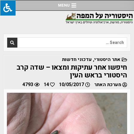
Ski
MENU
t
conten
Search
for:
POSTED
אתר היסטורי
,
עדכוני חדשות
IN
חיפשו אחר עתיקות ומצאו – שדה קרב
היסטורי בראש העין
מערכת האתר
10/05/2017
14
4793