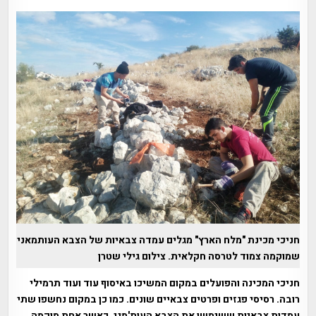
חניכי מכינת "מלח הארץ" מגלים עמדה צבאיות של הצבא העותמאני
שמוקמה צמוד לטרסה חקלאית. צילום גילי שטרן
חניכי המכינה והפועלים במקום המשיכו באיסוף עוד ועוד תרמילי
רובה. רסיסי פגזים ופרטים צבאיים שונים. כמו כן במקום נחשפו שתי
עמדות צבאיות ששימשו את הצבא העות'מני, כאשר אחת מוקמה