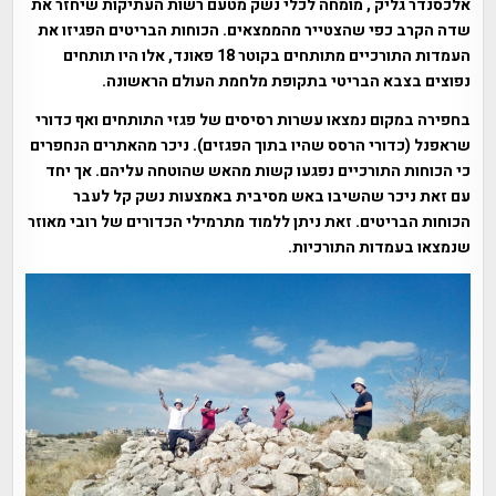
אלכסנדר גליק , מומחה לכלי נשק מטעם רשות העתיקות שיחזר את
שדה הקרב כפי שהצטייר מהממצאים. הכוחות הבריטים הפגיזו את
העמדות התורכיים מתותחים בקוטר 18 פאונד, אלו היו תותחים
נפוצים בצבא הבריטי בתקופת מלחמת העולם הראשונה.
בחפירה במקום נמצאו עשרות רסיסים של פגזי התותחים ואף כדורי
שראפנל (כדורי הרסס שהיו בתוך הפגזים). ניכר מהאתרים הנחפרים
כי הכוחות התורכיים נפגעו קשות מהאש שהוטחה עליהם. אך יחד
עם זאת ניכר שהשיבו באש מסיבית באמצעות נשק קל לעבר
הכוחות הבריטים. זאת ניתן ללמוד מתרמילי הכדורים של רובי מאוזר
שנמצאו בעמדות התורכיות.