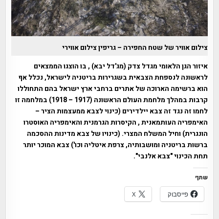
צילום אוויר של שטח החפירה – גריפין צילום אווירי
איזור הגן הלאומי מגדל צדק (מג'דל יבא) , בו הוצגו הממצאים
לראשונה לנספחת הצבאית בשגרירות בריטניה לישראל, נכלל אף
הוא ברשימה הארוכה של אתרים ברחבי ארץ ישראל בהם התחוללו
קרבות במהלך מלחמת העולם הראשונה (1917 – 1918) במלחמה זו
לחמו זה נגד זה צבא יילדירים (כינוי לצבא ממעצמות הציר –
האימפריה העותמאנית , הקיסרות הגרמנית והאימפריה האוסטרו
הונגרית) וחיל המשלח המצרי. (כינויו של צבא מדינות ההסכמה
ברשות בריטניה ומושבותיה, צרפת איטליה וכו') צבא המוכר יותר
תחת הכינוי "צבא אלנבי".
שתף
פייסבוק
X