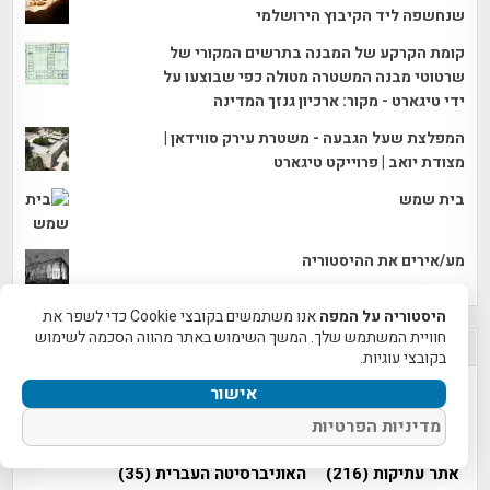
שנחשפה ליד הקיבוץ הירושלמי
קומת הקרקע של המבנה בתרשים המקורי של
שרטוטי מבנה המשטרה מטולה כפי שבוצעו על
ידי טיגארט - מקור: ארכיון גנזך המדינה
המפלצת שעל הגבעה - משטרת עירק סווידאן |
מצודת יואב | פרוייקט טיגארט
בית שמש
מע/אירים את ההיסטוריה
היסטוריה על המפה
אנו משתמשים בקובצי Cookie כדי לשפר את
חוויית המשתמש שלך. המשך השימוש באתר מהווה הסכמה לשימוש
הנושאים החמים!
בקובצי עוגיות.
(30)
WAZE
אטרקציות בירושלים
(111)
אישור
אלי אסקוזידו
(99)
אמיל אלג'ם
(79)
אסף פרץ
(47)
מדיניות הפרטיות
אפי אליאן
(268)
ארכיאולוגיה
(207)
אשקלון
(41)
אתר עתיקות
(216)
האוניברסיטה העברית
(35)