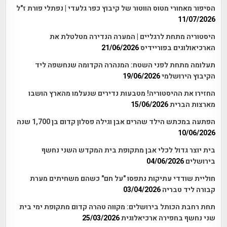
הסיפור מאחורי מטוס הווטור של קיבוץ כפר גלעדי | נפתלי פורת ז"ל
11/07/2026
היסטוריה מתחת לרגליים | המערה הנדירה מטלטלת את
הארכיאולוגים בפוריידיס
21/06/2026
תעלומה מתחת לפני השטח: המנהרה הקדומה שנחשפה ליד
הקיבוץ הירושלמי
19/06/2026
החזירו את ההיסטוריה! מטבעות נדירים שנעלמו מהארץ הושבו
מארצות הברית
15/06/2026
הפתעה במכתש הילד שהרים אבן וגילה פסלון קדום בן 1,700 שנה
10/06/2026
בית יוצר גדול לכלי אבן מתקופת בית המקדש השני נחשף
בירושלים
04/06/2026
חוליית שודדי עתיקות נתפסו "על חם" כשהם משחיתים מערת
קבורה ליד טבריה
03/04/2026
תחת רחבת הכותל בירושלים: מקווה טהרה קדום מתקופת ימי בית
שני נחשף בחפירה ארכיאלוגית
25/03/2026