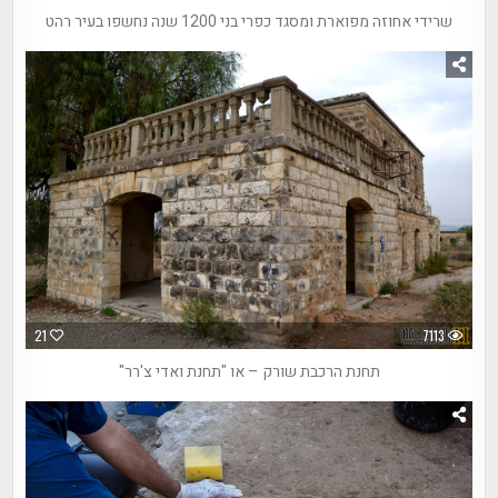
שרידי אחוזה מפוארת ומסגד כפרי בני 1200 שנה נחשפו בעיר רהט
21
7113
תחנת הרכבת שורק – או "תחנת ואדי צ'רר"