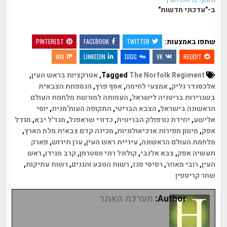
ב-"עדכוני חדשות"
שתפו באמצעות:
PINTEREST
FACEBOOK
TWITTER
MIX
LINKEDIN
DIGG
VK
REDDIT
Tagged
The Norfolk Regiment
,
אטרקציות בראש העין
,
אלכסנדר גליק
,
אמצעי לחימה
,
אסף פרץ
,
הנספחת הצבאית
בשגרירות בריטניה לישראל
,
העמותה למורשת מלחמת העולם
הראשונה בישראל
,
הצבא הבריטי
,
התקופה העות'מנית
,
יוסי
אלישע
,
יחידת נורפולק הבריטית
,
כדורי שראפנל
,
מגד'ל יבא
,
מגדל
אפק
,
מימון חפירות ארכיאולוגיות
,
מכינה קדם צבאית מלח הארץ
,
מלחמת העולם הראשונה
,
עיריית ראש העין
,
ערן תירוש
,
פארק
תעשיה אפק
,
צבא אלנבי
,
קולונל רוני ווסטרמן
,
קרב מגידו
,
ראש
העין
,
רובי מאוזר
,
רסיסי פגז
,
רשות הטבע והגנים
,
רשות עתיקות
,
שחר קריספין
Author:
מערכת האתר