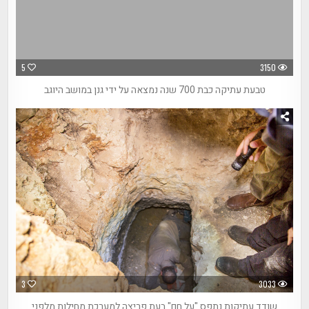
5
3150
טבעת עתיקה כבת 700 שנה נמצאה על ידי גנן במושב היוגב
3
3033
שודד עתיקות נתפס "על חם" בעת פריצה למערכת מחילות מלפני