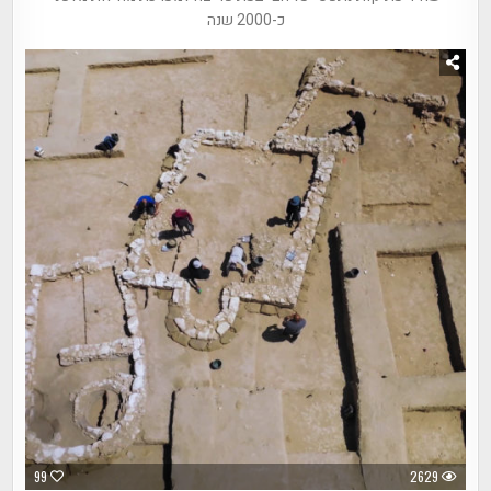
כ-2000 שנה
99
2629