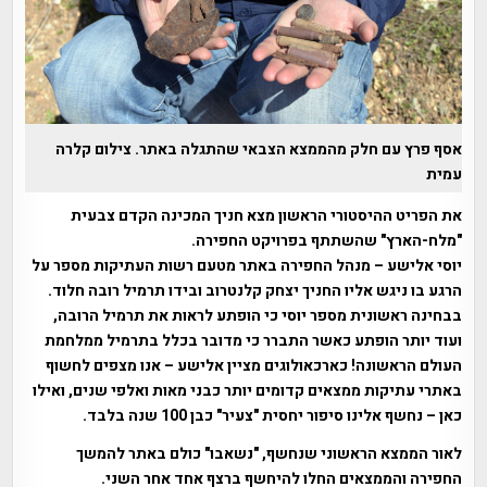
אסף פרץ עם חלק מהממצא הצבאי שהתגלה באתר. צילום קלרה
עמית
את הפריט ההיסטורי הראשון מצא חניך המכינה הקדם צבעית
"מלח-הארץ" שהשתתף בפרויקט החפירה.
יוסי אלישע – מנהל החפירה באתר מטעם רשות העתיקות מספר על
הרגע בו ניגש אליו החניך יצחק קלנטרוב ובידו תרמיל רובה חלוד.
בבחינה ראשונית מספר יוסי כי הופתע לראות את תרמיל הרובה,
ועוד יותר הופתע כאשר התברר כי מדובר בכלל בתרמיל ממלחמת
העולם הראשונה! כארכאולוגים מציין אלישע – אנו מצפים לחשוף
באתרי עתיקות ממצאים קדומים יותר כבני מאות ואלפי שנים, ואילו
כאן – נחשף אלינו סיפור יחסית "צעיר" כבן 100 שנה בלבד.
לאור הממצא הראשוני שנחשף, "נשאבו" כולם באתר להמשך
החפירה והממצאים החלו להיחשף ברצף אחד אחר השני.