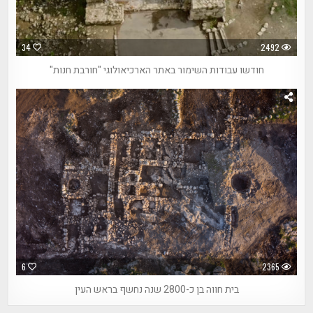
34
2492
חודשו עבודות השימור באתר הארכיאולוגי "חורבת חנות"
6
2365
בית חווה בן כ-2800 שנה נחשף בראש העין