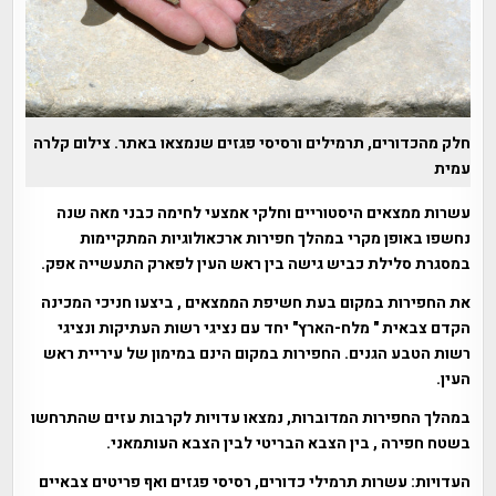
חלק מהכדורים, תרמילים ורסיסי פגזים שנמצאו באתר. צילום קלרה
עמית
עשרות ממצאים היסטוריים וחלקי אמצעי לחימה כבני מאה שנה
נחשפו באופן מקרי במהלך חפירות ארכאולוגיות המתקיימות
במסגרת סלילת כביש גישה בין ראש העין לפארק התעשייה אפק.
את החפירות במקום בעת חשיפת הממצאים , ביצעו חניכי המכינה
הקדם צבאית " מלח-הארץ" יחד עם נציגי רשות העתיקות ונציגי
רשות הטבע הגנים. החפירות במקום הינם במימון של עיריית ראש
העין.
במהלך החפירות המדוברות, נמצאו עדויות לקרבות עזים שהתרחשו
בשטח חפירה , בין הצבא הבריטי לבין הצבא העותמאני.
העדויות: עשרות תרמילי כדורים, רסיסי פגזים ואף פריטים צבאיים