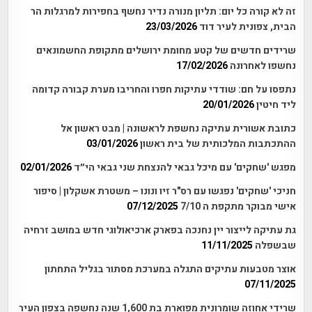
זה לא קורה כל יום: תליון מנורה נדיר נחשף בחפירות למרגלות הר
הבית, צפונית לעיר דוד
23/03/2026
שרידים חדשים של קטע מחומת ירושלים מתקופת החשמונאים
נחשפו לאחרונה
17/02/2026
נתפסו על חם: שודדי עתיקות חפרו והחריבו מערת קבורה קדומה
ליד חיטין
20/01/2026
כתובת אשורית עתיקה נחשפת לראשונה | מבט ראשון אל
ההתכתבות המלכותית של בית ראשון
03/01/2026
מפגש 'שחקים' עם מיכל גבאי להנצחת שני גבאי הי״ד
02/01/2026
חניכי 'שחקים' נפגשו עם רס"ר זיו ונונו – משטרת אשקלון | סיפור
אישי מבוקר מתקפת ה 7/10
07/12/2025
גת עתיקה לייצור יין נחנכה בפארק ארכיאולוגי חדש במושב זרחיה
שבשפלה
11/11/2025
אוצר מטבעות עתיקים התגלה במערכת מסתור בגליל התחתון
07/11/2025
שרידי אחוזה שומרונית מפוארת בת 1,600 שנה נחשפה בצפון העיר