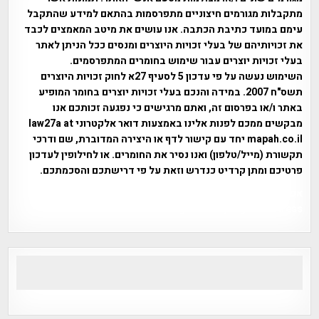
מתקבלות מגורמים חיצוניים מתפרסמות בהתאם למידע שהתקבל
עימם במועד כתיבת הכתבה. אנו עושים את מיטב המאמצים לכבד
את זכויותיהם של בעלי זכויות היוצרים ומנסים ככל הניתן לאתר
בעלי זכויות יוצרים עבור שימוש בחומרים המתפרסמים.
השימוש נעשה על פי עדכון 5 לסעיף 27א לחוק זכויות היוצרים
תשס"ח 2007. במידה והנכם בעלי זכויות יוצרים בחומר המופיע
באתר ו/או בפרסום זה, ואתם מרגישים כי נפגעה זכותכם אנו
מבקשים ממכם לפנות אלינו באמצעות דואר אלקטרוני law27a at
mapah.co.il יחד עם קישור לדף או היצירה המדוברת, שם ודרכי
תקשורת (מייל/טלפון) ואנו נסיר את החומרים. או לחילופין לעדכון
פרטיכם ומתן קרדיט כנדרש וזאת על פי דרישתכם והסכמתכם.
אפי אליאן , היסטוריה על המפה , פרוייקט טיגארט , Efi Elian ,
Tegart Fort , tegart fortress