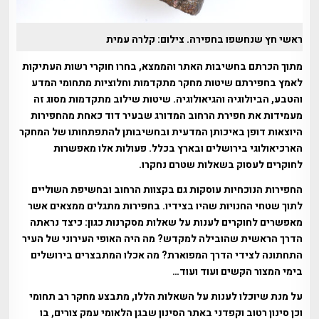
ראשי חץ שנחשפו בחפירה. צילום: קלרה עמית
מתוך הכרתם בחשיבות האתר והממצא, בחרו חוקרי רשות העתיקות
לאמץ בחפירתם שיטות מחקר מתקדמות וחלוציות מתחומי המדע
והטבע, הביולוגיה והגיאולוגיה. שיטות שילוב מתקדמות מסוג זה
מעמידות את חפירת הרחוב המדורג שבעיר דוד כאחת מהחפירות
היוצאות דופן באיכותן המדעית ובחשיבותן להתפתחותו של המחקר
הארכיאולוגי בירושלים ובארץ בכלל. פעולות אלו מאפשרות
לחוקרים לעסוק בשאלות שטרם נחקרו.
החפירות הנוכחיות עוסקות גם בקצוות הרחוב ובחשיפת השוליים
לתוך שטחי החנויות שהיו בצידיו. בחפירות מתגלים ממצאים אשר
מאפשרים לחוקרים לענות על שאלות מסקרנות כגון: כיצד נראתה
הדרך הראשית שהובילה למקדש? מה היה האופי העירוני של העיר
התחתונה לצידי הדרך המפוארת? מה אכלו המתבצרים בירושלים
בימי המצור הקשים ועוד ועוד…
על מנת שיוכלו לענות על השאלות הללו, מתבצע מחקר רב תחומי
וכן סינון רטוב וקפדני באתר הסינון שבגן הלאומי עמק צורים, בו