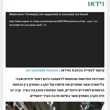
וידאו
נגן
Media error: Format(s) not supported or source(s) not found
וידאו
הורד קובץ: http://www.mapah.co.il/wp-content/uploads/2017/05/testimony-of-the-
last-battle-for-jerusalem.mp4?_=1
קישור לצפייה בכתבת הוידאו
באמצעות youtube כאן
העדויות החדשות שנחשפו לראשונה הינם ראשי חיצים ואבני
בליסטרה אשר מספרים את סיפורו של הקרב האחרון בין הכוחות
הרומאים למורדים היהודים, אשר הסתתרו והתבצרו בעיר. קרב זה
היה הקרב האחרון אשר בסיומו חרבה העיר ירושלים.