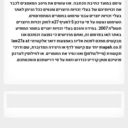
עימם במועד כתיבת הכתבה. אנו עושים את מיטב המאמצים לכבד
את זכויותיהם של בעלי זכויות היוצרים ומנסים ככל הניתן לאתר
בעלי זכויות יוצרים עבור שימוש בחומרים המתפרסמים.
השימוש נעשה על פי עדכון 5 לסעיף 27א לחוק זכויות היוצרים
תשס"ח 2007. במידה והנכם בעלי זכויות יוצרים בחומר המופיע
באתר ו/או בפרסום זה, ואתם מרגישים כי נפגעה זכותכם אנו
מבקשים ממכם לפנות אלינו באמצעות דואר אלקטרוני law27a at
mapah.co.il יחד עם קישור לדף או היצירה המדוברת, שם ודרכי
תקשורת (מייל/טלפון) ואנו נסיר את החומרים. או לחילופין לעדכון
פרטיכם ומתן קרדיט כנדרש וזאת על פי דרישתכם והסכמתכם.
אפי אליאן , היסטוריה על המפה , פרוייקט טיגארט , Efi Elian ,
Tegart Fort , tegart fortress