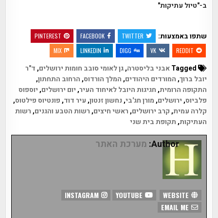
ב-"טיול עתיקות"
שתפו באמצעות:
PINTEREST
FACEBOOK
TWITTER
MIX
LINKEDIN
DIGG
VK
REDDIT
Tagged
אבני בליסטרה
,
גן לאומי סובב חומות ירושלים
,
ד"ר
יובל ברוך
,
המורדים היהודים
,
המלך הורדוס
,
הרחוב התחתון
,
התקופה הרומית
,
חגיגות היובל לאיחוד העיר
,
יום ירושלים
,
יוספוס
פלביוס
,
ירושלים
,
מורן חג'בי
,
נחשון זנטון
,
עיר דוד
,
פונטיוס פילטוס
,
קלרה עמית
,
קרב ירושלים
,
ראשי חיצים
,
רשות הטבע והגנים
,
רשות
העתיקות
,
תקופת בית שני
Author:
מערכת האתר
INSTAGRAM
YOUTUBE
WEBSITE
EMAIL ME