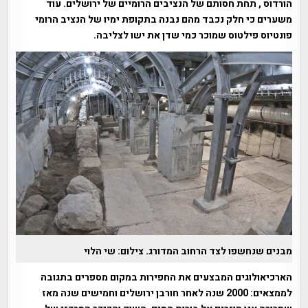
הורדוס , תחת חסותם של הנציבים הרומיים של ירושלים. עוד
משערים כי חלק נכבד מהם נבנה בתקופת ימיו של הנציב הרומי
פונטיוס פילטוס שמוכר כמי שדן את ישו לצליבה.
מבנים שנחשפו לצד הרחוב המדורג. צילום: שי הלוי
הארכיאולוגים המבצעים את החפירות במקום מספרים בתגובה
לממצאים: 2000 שנה לאחר חורבן ירושלים וחמישים שנה מאז