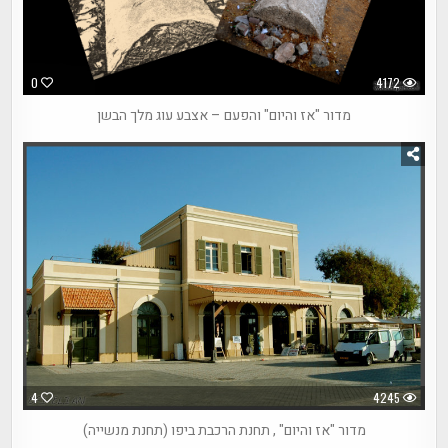
0
4172
מדור "אז והיום" והפעם – אצבע עוג מלך הבשן
4
4245
מדור "אז והיום" , תחנת הרכבת ביפו (תחנת מנשייה)