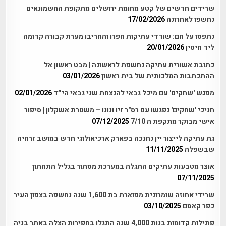
שרידים חדשים של קטע מחומת ירושלים מתקופת החשמונאים
נחשפו לאחרונה
17/02/2026
נתפסו על חם: שודדי עתיקות חפרו והחריבו מערת קבורה קדומה
ליד חיטין
20/01/2026
כתובת אשורית עתיקה נחשפת לראשונה | מבט ראשון אל
ההתכתבות המלכותית של בית ראשון
03/01/2026
מפגש 'שחקים' עם מיכל גבאי להנצחת שני גבאי הי״ד
02/01/2026
חניכי 'שחקים' נפגשו עם רס"ר זיו ונונו – משטרת אשקלון | סיפור
אישי מבוקר מתקפת ה 7/10
07/12/2025
גת עתיקה לייצור יין נחנכה בפארק ארכיאולוגי חדש במושב זרחיה
שבשפלה
11/11/2025
אוצר מטבעות עתיקים התגלה במערכת מסתור בגליל התחתון
07/11/2025
שרידי אחוזה שומרונית מפוארת בת 1,600 שנה נחשפה בצפון העיר
כפר קאסם
03/10/2025
פתילות קדומות בנות 4,000 שנה התגלו בחפירות הצלה באתר בניה