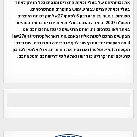
את זכויותיהם של בעלי זכויות היוצרים ומנסים ככל הניתן לאתר
בעלי זכויות יוצרים עבור שימוש בחומרים המתפרסמים.
השימוש נעשה על פי עדכון 5 לסעיף 27א לחוק זכויות היוצרים
תשס"ח 2007. במידה והנכם בעלי זכויות יוצרים בחומר המופיע
באתר ו/או בפרסום זה, ואתם מרגישים כי נפגעה זכותכם אנו
מבקשים ממכם לפנות אלינו באמצעות דואר אלקטרוני law27a at
mapah.co.il יחד עם קישור לדף או היצירה המדוברת, שם ודרכי
תקשורת (מייל/טלפון) ואנו נסיר את החומרים. או לחילופין לעדכון
פרטיכם ומתן קרדיט כנדרש וזאת על פי דרישתכם והסכמתכם.
אפי אליאן , היסטוריה על המפה , פרוייקט טיגארט , Efi Elian ,
Tegart Fort , tegart fortress