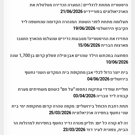
היסטוריה מתחת לרגליים | המערה הנדירה מטלטלת את
הארכיאולוגים בפוריידיס
21/06/2026
תעלומה מתחת לפני השטח: המנהרה הקדומה שנחשפה ליד
הקיבוץ הירושלמי
19/06/2026
החזירו את ההיסטוריה! מטבעות נדירים שנעלמו מהארץ הושבו
מארצות הברית
15/06/2026
הפתעה במכתש הילד שהרים אבן וגילה פסלון קדום בן 1,700 שנה
10/06/2026
בית יוצר גדול לכלי אבן מתקופת בית המקדש השני נחשף
בירושלים
04/06/2026
חוליית שודדי עתיקות נתפסו "על חם" כשהם משחיתים מערת
קבורה ליד טבריה
03/04/2026
תחת רחבת הכותל בירושלים: מקווה טהרה קדום מתקופת ימי בית
שני נחשף בחפירה ארכיאלוגית
25/03/2026
זה לא קורה כל יום: תליון מנורה נדיר נחשף בחפירות למרגלות הר
הבית, צפונית לעיר דוד
23/03/2026