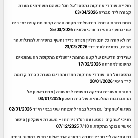
חוליית שודדי עתיקות נתפסו "על חם" כשהם משחיתים מערת
קבורה ליד טבריה
03/04/2026
תחת רחבת הכותל בירושלים: מקווה טהרה קדום מתקופת ימי בית
שני נחשף בחפירה ארכיאלוגית
25/03/2026
זה לא קורה כל יום: תליון מנורה נדיר נחשף בחפירות למרגלות הר
הבית, צפונית לעיר דוד
23/03/2026
שרידים חדשים של קטע מחומת ירושלים מתקופת החשמונאים
נחשפו לאחרונה
17/02/2026
נתפסו על חם: שודדי עתיקות חפרו והחריבו מערת קבורה קדומה
ליד חיטין
20/01/2026
כתובת אשורית עתיקה נחשפת לראשונה | מבט ראשון אל
ההתכתבות המלכותית של בית ראשון
03/01/2026
מפגש 'שחקים' עם מיכל גבאי להנצחת שני גבאי הי״ד
02/01/2026
חניכי 'שחקים' נפגשו עם רס"ר זיו ונונו – משטרת אשקלון | סיפור
אישי מבוקר מתקפת ה 7/10
07/12/2025
גת עתיקה לייצור יין נחנכה בפארק ארכיאולוגי חדש במושב זרחיה