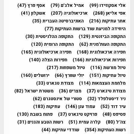
אלי אסקוזידו
(99)
אמיל אלג'ם
(79)
אסף פרץ
(47)
אפי אליאן
(268)
ארכיאולוגיה
(207)
אשקלון
(41)
אתר עתיקות
(216)
האוניברסיטה העברית
(35)
היחידה למניעת שוד ברשות העתיקות
(77)
התקופה הביזנטית
(129)
התקופה ההלניסטית
(30)
התקופה העות'מנית
(62)
התקופה הרומית
(120)
חפירה ארכאולוגית
(168)
חפירה ארכיאולוגית
(165)
חפירות ארכיאולוגיות
(166)
חפירות הצלה
(140)
טיול מורשת
(116)
טיול משפחות
(217)
טיול עתיקות
(151)
יולי שוורץ
(66)
ירושלים
(160)
מלחמת העצמאות
(114)
מצודת טגארט
(33)
מצודת טיגארט
(37)
מצרים
(36)
משטרת ישראל
(82)
ניר דיסטלפלד
(32)
סטורי של אינסטגרם
(62)
עיר דוד
(52)
עמוד ענן
(146)
עתיקות
(183)
פסיפס
(48)
פרויקט טיגארט
(37)
פתוח בשבת
(130)
צה"ל
(80)
קלרה עמית
(51)
רשות הטבע והגנים
(31)
רשות העתיקות
(354)
שודדי עתיקות
(44)