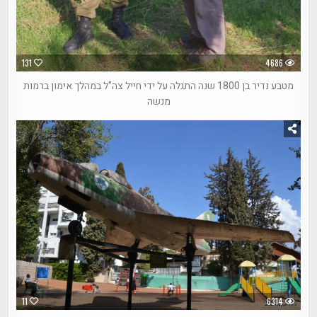
131
4686
מטבע נדיר בן 1800 שנה התגלה על ידי חייל צה"ל במהלך אימון ברמות
מנשה
11
6314