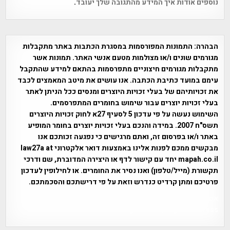
נוספים אודות איך המידע מהתגובה שלך יעובד
.
הבהרה:
התמונות המפורסמות במסגרת הכתבות באתר מתקבלות
מגורמים שונים ו/או מצולמות מטעם אנשי האתר. תמונות אשר
מתקבלות מגורמים חיצוניים מתפרסמות בהתאם למידע שהתקבל
עימם במועד כתיבת הכתבה. אנו עושים את מיטב המאמצים לכבד
את זכויותיהם של בעלי זכויות היוצרים ומנסים ככל הניתן לאתר
בעלי זכויות יוצרים עבור שימוש בחומרים המתפרסמים.
השימוש נעשה על פי עדכון 5 לסעיף 27א לחוק זכויות היוצרים
תשס"ח 2007. במידה והנכם בעלי זכויות יוצרים בחומר המופיע
באתר ו/או בפרסום זה, ואתם מרגישים כי נפגעה זכותכם אנו
מבקשים ממכם לפנות אלינו באמצעות דואר אלקטרוני law27a at
mapah.co.il יחד עם קישור לדף או היצירה המדוברת, שם ודרכי
תקשורת (מייל/טלפון) ואנו נסיר את החומרים. או לחילופין לעדכון
פרטיכם ומתן קרדיט כנדרש וזאת על פי דרישתכם והסכמתכם.
אפי אליאן , היסטוריה על המפה , פרוייקט טיגארט , Efi Elian ,
Tegart Fort , tegart fortress