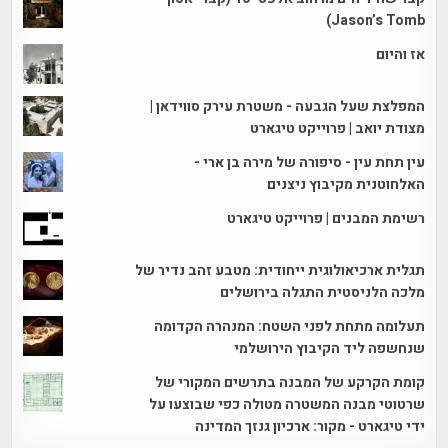
Jason’s Tomb)
אז והיום
המפלצת שעל הגבעה - משטרת עירק סווידאן |
מצודת יואב | פרוייקט טיגארט
עין תחת עין - סיפורה של מירה בן ארי -
האלחוטנית מקיבוץ ניצנים
רשימת המבנים | פרוייקט טיגארט
תגלית ארכיאולוגית ייחודית: מטבע זהב נדיר של
מלכה הלניסטית התגלה בירושלים
תעלומה מתחת לפני השטח: המנהרה הקדומה
שנחשפה ליד הקיבוץ הירושלמי
קומת הקרקע של המבנה בתרשים המקורי של
שרטוטי מבנה המשטרה מטולה כפי שבוצעו על
ידי טיגארט - מקור: ארכיון גנזך המדינה