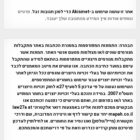
אתר זו עושה שימוש ב-Akismet כדי לסנן תגובות זבל.
פרטים
נוספים אודות איך המידע מהתגובה שלך יעובד
.
הבהרה:
התמונות המפורסמות במסגרת הכתבות באתר מתקבלות
מגורמים שונים ו/או מצולמות מטעם אנשי האתר. תמונות אשר
מתקבלות מגורמים חיצוניים מתפרסמות בהתאם למידע שהתקבל
עימם במועד כתיבת הכתבה. אנו עושים את מיטב המאמצים לכבד
את זכויותיהם של בעלי זכויות היוצרים ומנסים ככל הניתן לאתר
בעלי זכויות יוצרים עבור שימוש בחומרים המתפרסמים.
השימוש נעשה על פי עדכון 5 לסעיף 27א לחוק זכויות היוצרים
תשס"ח 2007. במידה והנכם בעלי זכויות יוצרים בחומר המופיע
באתר ו/או בפרסום זה, ואתם מרגישים כי נפגעה זכותכם אנו
מבקשים ממכם לפנות אלינו באמצעות דואר אלקטרוני law27a at
mapah.co.il יחד עם קישור לדף או היצירה המדוברת, שם ודרכי
תקשורת (מייל/טלפון) ואנו נסיר את החומרים. או לחילופין לעדכון
פרטיכם ומתן קרדיט כנדרש וזאת על פי דרישתכם והסכמתכם.
אפי אליאן , היסטוריה על המפה , פרוייקט טיגארט , Efi Elian ,