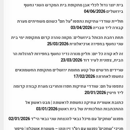
בית יוצר גדול לכלי אבן מתקופת בית המקדש השני נחשף
בירושלים
04/06/2026
חוליית שודדי עתיקות נתפסו "על חם" כשהם משחיתים מערת
קבורה ליד טבריה
03/04/2026
תחת רחבת הכותל בירושלים: מקווה טהרה קדום מתקופת ימי בית
שני נחשף בחפירה ארכיאלוגית
25/03/2026
זה לא קורה כל יום: תליון מנורה נדיר נחשף בחפירות למרגלות הר
הבית, צפונית לעיר דוד
23/03/2026
שרידים חדשים של קטע מחומת ירושלים מתקופת החשמונאים
נחשפו לאחרונה
17/02/2026
נתפסו על חם: שודדי עתיקות חפרו והחריבו מערת קבורה קדומה
ליד חיטין
20/01/2026
כתובת אשורית עתיקה נחשפת לראשונה | מבט ראשון אל
ההתכתבות המלכותית של בית ראשון
03/01/2026
מפגש 'שחקים' עם מיכל גבאי להנצחת שני גבאי הי״ד
02/01/2026
חניכי 'שחקים' נפגשו עם רס"ר זיו ונונו – משטרת אשקלון | סיפור