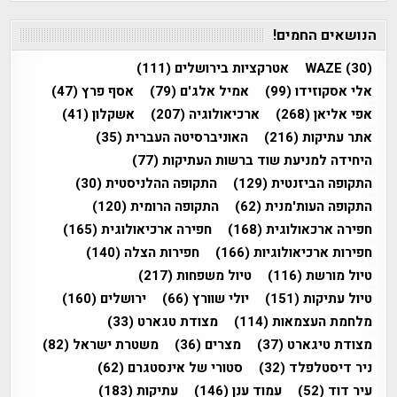
הנושאים החמים!
(30)
WAZE
אטרקציות בירושלים
(111)
אלי אסקוזידו
(99)
אמיל אלג'ם
(79)
אסף פרץ
(47)
אפי אליאן
(268)
ארכיאולוגיה
(207)
אשקלון
(41)
אתר עתיקות
(216)
האוניברסיטה העברית
(35)
היחידה למניעת שוד ברשות העתיקות
(77)
התקופה הביזנטית
(129)
התקופה ההלניסטית
(30)
התקופה העות'מנית
(62)
התקופה הרומית
(120)
חפירה ארכאולוגית
(168)
חפירה ארכיאולוגית
(165)
חפירות ארכיאולוגיות
(166)
חפירות הצלה
(140)
טיול מורשת
(116)
טיול משפחות
(217)
טיול עתיקות
(151)
יולי שוורץ
(66)
ירושלים
(160)
מלחמת העצמאות
(114)
מצודת טגארט
(33)
מצודת טיגארט
(37)
מצרים
(36)
משטרת ישראל
(82)
ניר דיסטלפלד
(32)
סטורי של אינסטגרם
(62)
עיר דוד
(52)
עמוד ענן
(146)
עתיקות
(183)