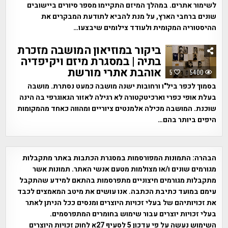
לשימור אתרים. במהלך המיזם התקיימו מספר סיורים ביישובים
שונים ברחבי הארץ, על מנת להביא לתודעת המבקרים את
ההיסטוריה המקומית ולעודד צילומים שיבצעו…
ביקור במוזיאון המושבה מזכרת
בתיה | במסגרת מיזם ויקיפדיה
אוהבת אתרי מורשת
5
5400
בסמוך לכפר ביל"ו ורחובות ישנה מושבה כמעט נסתרת. מושבה
בעלת אופי כפרי וארכיטקטורה לא רגילה לאזור הגאוגרפי בה הינה
שוכנת. המושבה מכילה אלמנטים ציוריים ומהווה כאחד מהמקומות
היפים ביותר בהם…
הבהרה:
התמונות המפורסמות במסגרת הכתבות באתר מתקבלות
מגורמים שונים ו/או מצולמות מטעם אנשי האתר. תמונות אשר
מתקבלות מגורמים חיצוניים מתפרסמות בהתאם למידע שהתקבל
עימם במועד כתיבת הכתבה. אנו עושים את מיטב המאמצים לכבד
את זכויותיהם של בעלי זכויות היוצרים ומנסים ככל הניתן לאתר
בעלי זכויות יוצרים עבור שימוש בחומרים המתפרסמים.
השימוש נעשה על פי עדכון 5 לסעיף 27א לחוק זכויות היוצרים