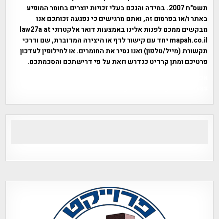
תשס"ח 2007. במידה והנכם בעלי זכויות יוצרים בחומר המופיע
באתר ו/או בפרסום זה, ואתם מרגישים כי נפגעה זכותכם אנו
מבקשים ממכם לפנות אלינו באמצעות דואר אלקטרוני law27a at
mapah.co.il יחד עם קישור לדף או היצירה המדוברת, שם ודרכי
תקשורת (מייל/טלפון) ואנו נסיר את החומרים. או לחילופין לעדכון
פרטיכם ומתן קרדיט כנדרש וזאת על פי דרישתכם והסכמתכם.
אפי אליאן , היסטוריה על המפה , פרוייקט טיגארט , Efi Elian ,
Tegart Fort , tegart fortress