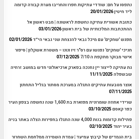
נתפסו על חם: שודדי עתיקות חפרו והחריבו מערת קבורה קדומה
ליד חיטין
20/01/2026
כתובת אשורית עתיקה נחשפת לראשונה | מבט ראשון אל
ההתכתבות המלכותית של בית ראשון
03/01/2026
מפגש 'שחקים' עם מיכל גבאי להנצחת שני גבאי הי״ד
02/01/2026
חניכי 'שחקים' נפגשו עם רס"ר זיו ונונו – משטרת אשקלון | סיפור
אישי מבוקר מתקפת ה 7/10
07/12/2025
גת עתיקה לייצור יין נחנכה בפארק ארכיאולוגי חדש במושב זרחיה
שבשפלה
11/11/2025
אוצר מטבעות עתיקים התגלה במערכת מסתור בגליל התחתון
07/11/2025
שרידי אחוזה שומרונית מפוארת בת 1,600 שנה נחשפה בצפון העיר
כפר קאסם
03/10/2025
פתילות קדומות בנות 4,000 שנה התגלו בחפירות הצלה באתר בניה
בעיר יהוד
02/10/2025
בית הגמדים של קיבוץ עמיעד | עמדת השמירה ממלחמת השחרור