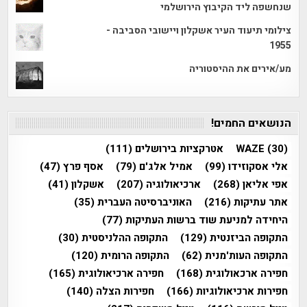
שנחשפה ליד הקיבוץ הירושלמי
צילומי תיעוד העיר אשקלון ויישובי הסביבה -
1955
מע/אירים את ההיסטוריה
הנושאים החמים!
(30)
WAZE
אטרקציות בירושלים
(111)
אלי אסקוזידו
(99)
אמיל אלג'ם
(79)
אסף פרץ
(47)
אפי אליאן
(268)
ארכיאולוגיה
(207)
אשקלון
(41)
אתר עתיקות
(216)
האוניברסיטה העברית
(35)
היחידה למניעת שוד ברשות העתיקות
(77)
התקופה הביזנטית
(129)
התקופה ההלניסטית
(30)
התקופה העות'מנית
(62)
התקופה הרומית
(120)
חפירה ארכאולוגית
(168)
חפירה ארכיאולוגית
(165)
חפירות ארכיאולוגיות
(166)
חפירות הצלה
(140)