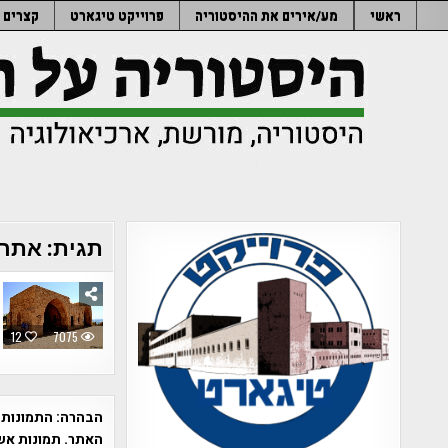
Ski
ראשי
מע/אירים את ההיסטוריה
פרוייקט טיגארט
קצרים
t
conten
תגית:
אתר 
12
7075
הבהרה:
התמונות 
האתר. תמונות אש