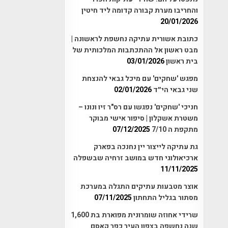
והחריבו מערת קבורה קדומה ליד חיטין
20/01/2026
כתובת אשורית עתיקה נחשפת לראשונה |
מבט ראשון אל ההתכתבות המלכותית של
בית ראשון
03/01/2026
מפגש 'שחקים' עם מיכל גבאי להנצחת
שני גבאי הי״ד
02/01/2026
חניכי 'שחקים' נפגשו עם רס"ר זיו ונונו –
משטרת אשקלון | סיפור אישי מבוקר
מתקפת ה 7/10
07/12/2025
גת עתיקה לייצור יין נחנכה בפארק
ארכיאולוגי חדש במושב זרחיה שבשפלה
11/11/2025
אוצר מטבעות עתיקים התגלה במערכת
מסתור בגליל התחתון
07/11/2025
שרידי אחוזה שומרונית מפוארת בת 1,600
שנה נחשפה בצפון העיר כפר קאסם