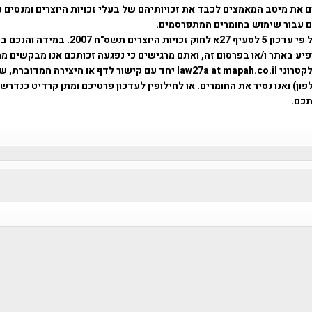
 את מיטב המאמצים לכבד את זכויותיהם של בעלי זכויות היוצרים ומנסים 
ים עבור שימוש בחומרים המתפרסמים.
השימוש נעשה על פי עדכון 5 לסעיף 27א לחוק זכויות היוצרים ת
פיע באתר ו/או בפרסום זה, ואתם מרגישים כי נפגעה זכותכם אנו מבקשים ממ
באמצעות דואר אלקטרוני law27a at mapah.co.il יחד עם קישור לדף או היצירה המדו
ון) ואנו נסיר את החומרים. או לחילופין לעדכון פרטיכם ומתן קרדיט כנדרש 
כם.
פרוייקט טיגארט , Efi Elian , Tegart Fort , tegart fortress