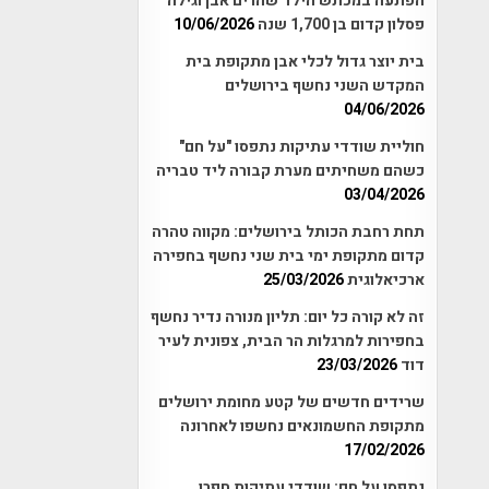
הפתעה במכתש הילד שהרים אבן וגילה
פסלון קדום בן 1,700 שנה
10/06/2026
בית יוצר גדול לכלי אבן מתקופת בית
המקדש השני נחשף בירושלים
04/06/2026
חוליית שודדי עתיקות נתפסו "על חם"
כשהם משחיתים מערת קבורה ליד טבריה
03/04/2026
תחת רחבת הכותל בירושלים: מקווה טהרה
קדום מתקופת ימי בית שני נחשף בחפירה
ארכיאלוגית
25/03/2026
זה לא קורה כל יום: תליון מנורה נדיר נחשף
בחפירות למרגלות הר הבית, צפונית לעיר
דוד
23/03/2026
שרידים חדשים של קטע מחומת ירושלים
מתקופת החשמונאים נחשפו לאחרונה
17/02/2026
נתפסו על חם: שודדי עתיקות חפרו