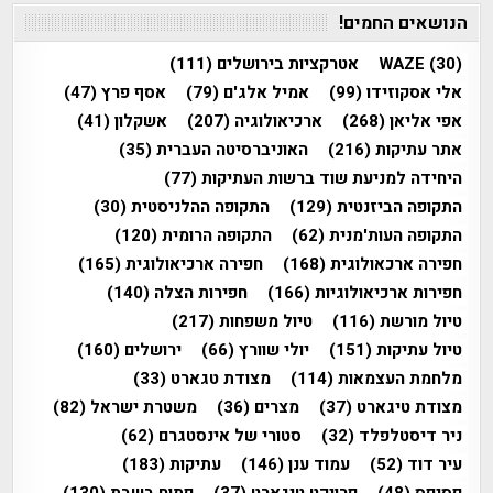
הנושאים החמים!
(30)
WAZE
אטרקציות בירושלים
(111)
אלי אסקוזידו
(99)
אמיל אלג'ם
(79)
אסף פרץ
(47)
אפי אליאן
(268)
ארכיאולוגיה
(207)
אשקלון
(41)
אתר עתיקות
(216)
האוניברסיטה העברית
(35)
היחידה למניעת שוד ברשות העתיקות
(77)
התקופה הביזנטית
(129)
התקופה ההלניסטית
(30)
התקופה העות'מנית
(62)
התקופה הרומית
(120)
חפירה ארכאולוגית
(168)
חפירה ארכיאולוגית
(165)
חפירות ארכיאולוגיות
(166)
חפירות הצלה
(140)
טיול מורשת
(116)
טיול משפחות
(217)
טיול עתיקות
(151)
יולי שוורץ
(66)
ירושלים
(160)
מלחמת העצמאות
(114)
מצודת טגארט
(33)
מצודת טיגארט
(37)
מצרים
(36)
משטרת ישראל
(82)
ניר דיסטלפלד
(32)
סטורי של אינסטגרם
(62)
עיר דוד
(52)
עמוד ענן
(146)
עתיקות
(183)
פסיפס
(48)
פרויקט טיגארט
(37)
פתוח בשבת
(130)