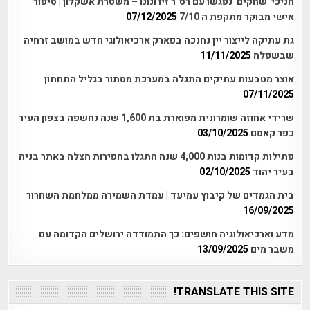
חניכי 'שחקים' נפגשו עם רס"ר זיו ונונו – משטרת אשקלון | סיפור
אישי מבוקר מתקפת ה 7/10
07/12/2025
גת עתיקה לייצור יין נחנכה בפארק ארכיאולוגי חדש במושב זרחיה
שבשפלה
11/11/2025
אוצר מטבעות עתיקים התגלה במערכת מסתור בגליל התחתון
07/11/2025
שרידי אחוזה שומרונית מפוארת בת 1,600 שנה נחשפה בצפון העיר
כפר קאסם
03/10/2025
פתילות קדומות בנות 4,000 שנה התגלו בחפירות הצלה באתר בניה
בעיר יהוד
02/10/2025
בית הגמדים של קיבוץ עמיעד | עמדת השמירה ממלחמת השחרור
16/09/2025
מדע וארכיאולוגיה חושפים: כך התמודדה ירושלים הקדומה עם
משבר מים
13/09/2025
TRANSLATE THIS SITE!