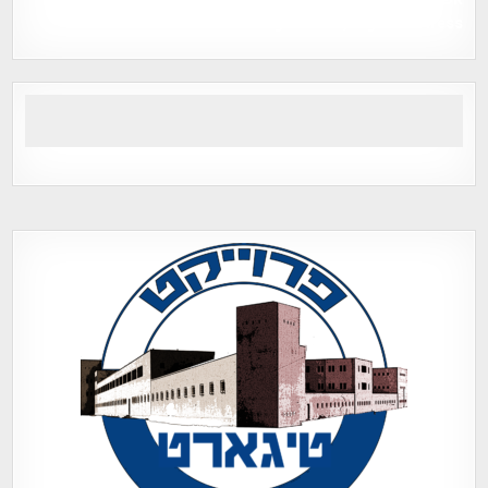
Tegart Fort , tegart fortress