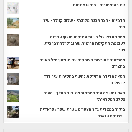
יום בהיסטוריה - חודש אוגוסט
הדמייה - חצר מבנה מלוכתי - שלום קוולר - עיר
דוד
מחקר חדש של רשות עתיקות חושף עדויות
לעוצמת התקיפה הרומית שהובילו לחורבן בית
שני
ממריאים למורשת השחקים עם מוזיאון חיל האויר
בחצרים
חפץ למדידה מדוייקת נחשף בחפירות עיר דוד
ירושלים
האם נחשפה עיר המסתור של דוד המלך - העיר
צקלג המקראית?
ביקור במצדית גדר הצפון משטרת שפר / פראדיה
- פרויקט טגארט