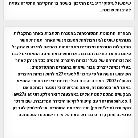
שימשו לעיסוקי דיג בים התיכון. בשטח בו התקיימה החפירה צפויה
להיבנות שכונה…
הבהרה:
התמונות המפורסמות במסגרת הכתבות באתר מתקבלות
מגורמים שונים ו/או מצולמות מטעם אנשי האתר. תמונות אשר
מתקבלות מגורמים חיצוניים מתפרסמות בהתאם למידע שהתקבל
עימם במועד כתיבת הכתבה. אנו עושים את מיטב המאמצים לכבד
את זכויותיהם של בעלי זכויות היוצרים ומנסים ככל הניתן לאתר
בעלי זכויות יוצרים עבור שימוש בחומרים המתפרסמים.
השימוש נעשה על פי עדכון 5 לסעיף 27א לחוק זכויות היוצרים
תשס"ח 2007. במידה והנכם בעלי זכויות יוצרים בחומר המופיע
באתר ו/או בפרסום זה, ואתם מרגישים כי נפגעה זכותכם אנו
מבקשים ממכם לפנות אלינו באמצעות דואר אלקטרוני law27a at
mapah.co.il יחד עם קישור לדף או היצירה המדוברת, שם ודרכי
תקשורת (מייל/טלפון) ואנו נסיר את החומרים. או לחילופין לעדכון
פרטיכם ומתן קרדיט כנדרש וזאת על פי דרישתכם והסכמתכם.
אפי אליאן , היסטוריה על המפה , פרוייקט טיגארט , Efi Elian ,
Tegart Fort , tegart fortress