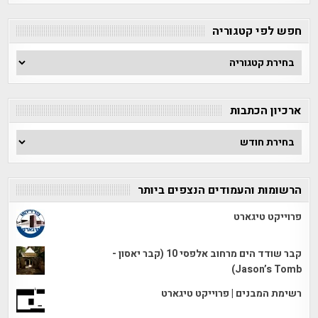
חפש לפי קטגוריה
חפש
לפי
קטגוריה
ארכיון הכתבות
ארכיון
הכתבות
הרשומות והעמודים הנצפים ביותר
פרוייקט טיגארט
קבר שודד הים מרחוב אלפסי 10 (קבר יאסון -
Jason’s Tomb)
רשימת המבנים | פרוייקט טיגארט