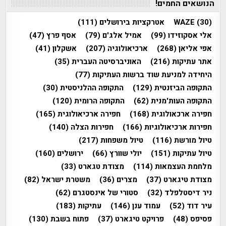
הנושאים החמים!
(30)
WAZE
אטרקציות בירושלים
(111)
אלי אסקוזידו
(99)
אמיל אלג'ם
(79)
אסף פרץ
(47)
אפי אליאן
(268)
ארכיאולוגיה
(207)
אשקלון
(41)
אתר עתיקות
(216)
האוניברסיטה העברית
(35)
היחידה למניעת שוד ברשות העתיקות
(77)
התקופה הביזנטית
(129)
התקופה ההלניסטית
(30)
התקופה העות'מנית
(62)
התקופה הרומית
(120)
חפירה ארכאולוגית
(168)
חפירה ארכיאולוגית
(165)
חפירות ארכיאולוגיות
(166)
חפירות הצלה
(140)
טיול מורשת
(116)
טיול משפחות
(217)
טיול עתיקות
(151)
יולי שוורץ
(66)
ירושלים
(160)
מלחמת העצמאות
(114)
מצודת טגארט
(33)
מצודת טיגארט
(37)
מצרים
(36)
משטרת ישראל
(82)
ניר דיסטלפלד
(32)
סטורי של אינסטגרם
(62)
עיר דוד
(52)
עמוד ענן
(146)
עתיקות
(183)
פסיפס
(48)
פרויקט טיגארט
(37)
פתוח בשבת
(130)