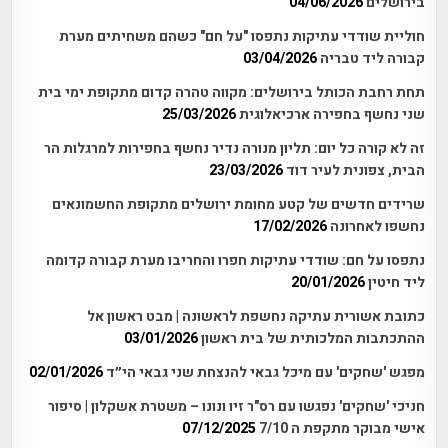
בירושלים
04/06/2026
חוליית שודדי עתיקות נתפסו "על חם" כשהם משחיתים מערת
קבורה ליד טבריה
03/04/2026
תחת רחבת הכותל בירושלים: מקווה טהרה קדום מתקופת ימי בית
שני נחשף בחפירה ארכיאלוגית
25/03/2026
זה לא קורה כל יום: תליון מנורה נדיר נחשף בחפירות למרגלות הר
הבית, צפונית לעיר דוד
23/03/2026
שרידים חדשים של קטע מחומת ירושלים מתקופת החשמונאים
נחשפו לאחרונה
17/02/2026
נתפסו על חם: שודדי עתיקות חפרו והחריבו מערת קבורה קדומה
ליד חיטין
20/01/2026
כתובת אשורית עתיקה נחשפת לראשונה | מבט ראשון אל
ההתכתבות המלכותית של בית ראשון
03/01/2026
מפגש 'שחקים' עם מיכל גבאי להנצחת שני גבאי הי״ד
02/01/2026
חניכי 'שחקים' נפגשו עם רס"ר זיו ונונו – משטרת אשקלון | סיפור
אישי מבוקר מתקפת ה 7/10
07/12/2025