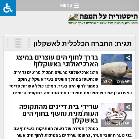
Ski
MENU
t
conten
תגית:
החברה הכלכלית לאשקלון
בדרך לחוף הים עוצרים במיצג
הארכיאולוגי באשקלון!
מיצג ארכיאולוגי מרשים המכיל פריטים נדירים
שנחשפו במהלך השנים בעיר אשקלון, הוקם
59
3265
בסמוך לחוף הים בעיר. המיצג כולל עשרות פריטי
שיש ואבן אשר שימשו את תושבי העיר הקדומה בתקופה הרומית…
שרידי בית דייגים מהתקופה
העות'מנית נחשף בחוף הים
באשקלון
11
2437
במהלך חפירה של רשות העתיקות בשיתוף עם
בני נוער תושבי העיר , נחשפו שרידים בסמיכות לחוף הים אשר