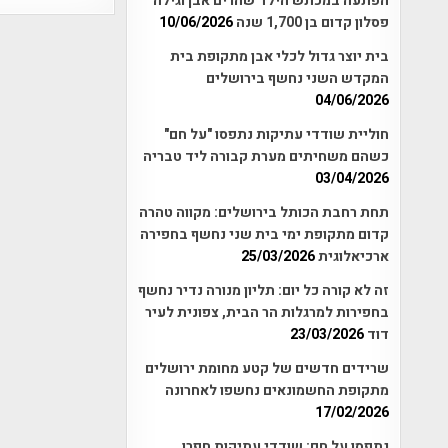
הפתעה במכתש הילד שהרים אבן וגילה
פסלון קדום בן 1,700 שנה
10/06/2026
בית יוצר גדול לכלי אבן מתקופת בית
המקדש השני נחשף בירושלים
04/06/2026
חוליית שודדי עתיקות נתפסו "על חם"
כשהם משחיתים מערת קבורה ליד טבריה
03/04/2026
תחת רחבת הכותל בירושלים: מקווה טהרה
קדום מתקופת ימי בית שני נחשף בחפירה
ארכיאלוגית
25/03/2026
זה לא קורה כל יום: תליון מנורה נדיר נחשף
בחפירות למרגלות הר הבית, צפונית לעיר
דוד
23/03/2026
שרידים חדשים של קטע מחומת ירושלים
מתקופת החשמונאים נחשפו לאחרונה
17/02/2026
נתפסו על חם: שודדי עתיקות חפרו