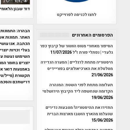
3
4342
דוד שבגן הלאומי
לחצו לכניסה לפרוייקט
הבהרה:
התמונות 
הפרסומים האחרונים
האתר. תמונות אש
הכתבה. אנו עושים
הסיפור מאחורי מטוס הווטור של קיבוץ כפר
בעלי זכויות יוצר
גלעדי | נפתלי פורת ז"ל
11/07/2026
היסטוריה מתחת לרגליים | המערה הנדירה
יוצרים בחומר המו
מטלטלת את הארכיאולוגים בפוריידיס
21/06/2026
תקשורת (מייל/טלפ
דרישתכם והסכמת
תעלומה מתחת לפני השטח: המנהרה
אפי אליאן , היסטוריה על המפה , 
הקדומה שנחשפה ליד הקיבוץ הירושלמי
19/06/2026
החזירו את ההיסטוריה! מטבעות נדירים
שנעלמו מהארץ הושבו מארצות הברית
15/06/2026