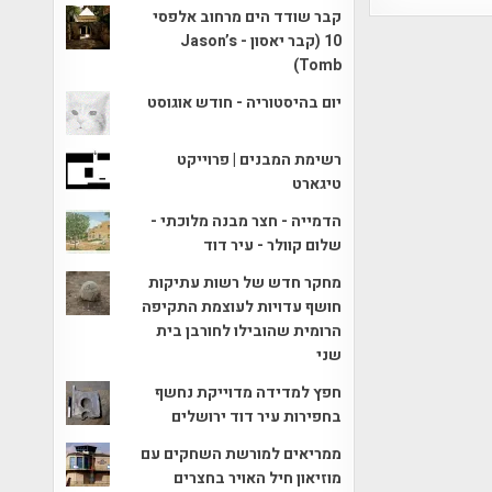
קבר שודד הים מרחוב אלפסי
10 (קבר יאסון - Jason’s
Tomb)
יום בהיסטוריה - חודש אוגוסט
רשימת המבנים | פרוייקט
טיגארט
הדמייה - חצר מבנה מלוכתי -
שלום קוולר - עיר דוד
מחקר חדש של רשות עתיקות
חושף עדויות לעוצמת התקיפה
הרומית שהובילו לחורבן בית
שני
חפץ למדידה מדוייקת נחשף
בחפירות עיר דוד ירושלים
ממריאים למורשת השחקים עם
מוזיאון חיל האויר בחצרים