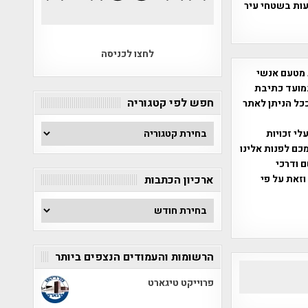
ות בשטחי עיר
לחצו לכניסה
 מטעם אנשי
מועד כתיבת
חפש לפי קטגוריה
ככל הניתן לאתר
חפש
שס"ח 2007. במידה והנכם בעלי זכויות
לפי
כם לפנות אלינו
קטגוריה
ברת, שם ודרכי
וזאת על פי
ארכיון הכתבות
ארכיון
הכתבות
הרשומות והעמודים הנצפים ביותר
פרוייקט טיגארט