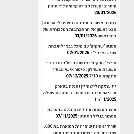
והחריבו מערת קבורה קדומה ליד חיטין
20/01/2026
כתובת אשורית עתיקה נחשפת לראשונה |
מבט ראשון אל ההתכתבות המלכותית של
בית ראשון
03/01/2026
מפגש 'שחקים' עם מיכל גבאי להנצחת
שני גבאי הי״ד
02/01/2026
חניכי 'שחקים' נפגשו עם רס"ר זיו ונונו –
משטרת אשקלון | סיפור אישי מבוקר
מתקפת ה 7/10
07/12/2025
גת עתיקה לייצור יין נחנכה בפארק
ארכיאולוגי חדש במושב זרחיה שבשפלה
11/11/2025
אוצר מטבעות עתיקים התגלה במערכת
מסתור בגליל התחתון
07/11/2025
שרידי אחוזה שומרונית מפוארת בת 1,600
שנה נחשפה בצפון העיר כפר קאסם