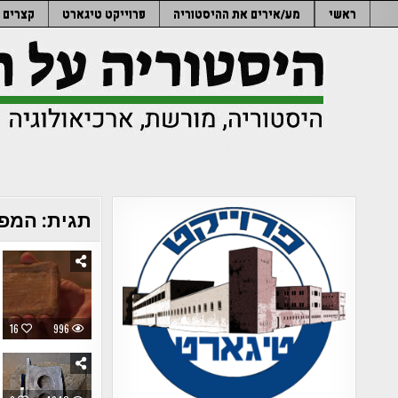
Ski
ראשי
מע/אירים את ההיסטוריה
פרוייקט טיגארט
קצרים
t
conten
תגית:
המפק
16
996