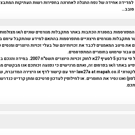
למדידה אחידה של נפח התגלה לאחרונה בחפירות רשות העתיקות המתבצע
 סובב…
המפורסמות במסגרת הכתבות באתר מתקבלות מגורמים שונים ו/או מצולמות
ר מתקבלות מגורמים חיצוניים מתפרסמות בהתאם למידע שהתקבל עימם ב
 את מיטב המאמצים לכבד את זכויותיהם של בעלי זכויות היוצרים ומנסים 
ים עבור שימוש בחומרים המתפרסמים.
השימוש נעשה על פי עדכון 5 לסעיף 27א לחוק זכויות היוצרים ת
פיע באתר ו/או בפרסום זה, ואתם מרגישים כי נפגעה זכותכם אנו מבקשים ממ
באמצעות דואר אלקטרוני law27a at mapah.co.il יחד עם קישור לדף או היצירה המדו
ון) ואנו נסיר את החומרים. או לחילופין לעדכון פרטיכם ומתן קרדיט כנדרש 
כם.
פרוייקט טיגארט , Efi Elian , Tegart Fort , tegart fortress