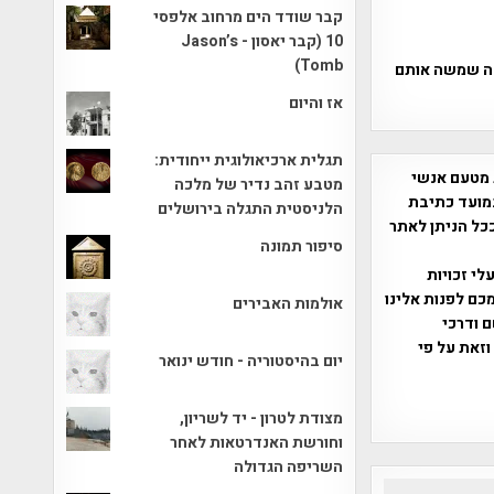
קבר שודד הים מרחוב אלפסי
10 (קבר יאסון - Jason’s
Tomb)
משפחה שמשה אותם
אז והיום
תגלית ארכיאולוגית ייחודית:
 מטעם אנשי
מטבע זהב נדיר של מלכה
מועד כתיבת
הלניסטית התגלה בירושלים
ככל הניתן לאתר
סיפור תמונה
שס"ח 2007. במידה והנכם בעלי זכויות
כם לפנות אלינו
אולמות האבירים
ברת, שם ודרכי
וזאת על פי
יום בהיסטוריה - חודש ינואר
מצודת לטרון - יד לשריון,
וחורשת האנדרטאות לאחר
השריפה הגדולה