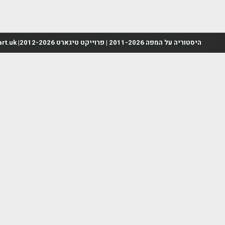
היסטוריה על המפה 2011-2026 | פרוייקט טיגארט 2012-2026| www.mapah.co.il | www.tegart.uk