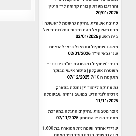
והחריבו מערת קבורה קדומה ליד חיטין
20/01/2026
כתובת אשורית עתיקה נחשפת לראשונה |
מבט ראשון אל ההתכתבות המלכותית של
בית ראשון
03/01/2026
מפגש 'שחקים' עם מיכל גבאי להנצחת
שני גבאי הי״ד
02/01/2026
חניכי 'שחקים' נפגשו עם רס"ר זיו ונונו –
משטרת אשקלון | סיפור אישי מבוקר
מתקפת ה 7/10
07/12/2025
גת עתיקה לייצור יין נחנכה בפארק
ארכיאולוגי חדש במושב זרחיה שבשפלה
11/11/2025
אוצר מטבעות עתיקים התגלה במערכת
מסתור בגליל התחתון
07/11/2025
שרידי אחוזה שומרונית מפוארת בת 1,600
שנה נחשפה בצפון העיר כפר קאסם