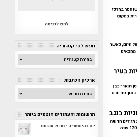
 עתיקות שנחפר במרכז
רות במקום
לחצו לכניסה
ל היום, כאשר
חפש לפי קטגוריה
י המציג ממצאים
חפש
לפי
ות בעיר
קטגוריה
ארכיון הכתבות
ן תוארך כבן
ארכיון
 בתוך פח חרס
הכתבות
יות בנגב
הרשומות והעמודים הנצפים ביותר
 מגורים חדשה
יום בהיסטוריה - חודש אוגוסט
בעיר רהט. שרידי המסגד הנחשב מהקדומים הידועים בעולם תוארכו כבני 1200 שנה