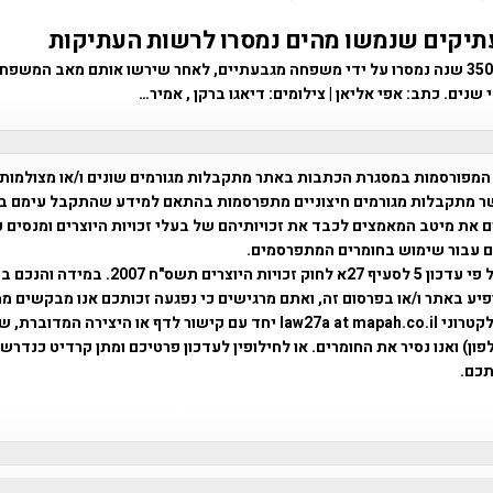
תיקים שנמשו מהים נמסרו לרשות העתיקות
כלי מתכת כבני 3500 שנה נמסרו על ידי משפחה מגבעתיים, לאחר שירשו אותם מאב ה
שנים. כתב: אפי אליאן | צילומים: דיאגו ברקן , אמיר…
המפורסמות במסגרת הכתבות באתר מתקבלות מגורמים שונים ו/או מצולמות
ר מתקבלות מגורמים חיצוניים מתפרסמות בהתאם למידע שהתקבל עימם ב
 את מיטב המאמצים לכבד את זכויותיהם של בעלי זכויות היוצרים ומנסים 
ים עבור שימוש בחומרים המתפרסמים.
השימוש נעשה על פי עדכון 5 לסעיף 27א לחוק זכויות היוצרים ת
פיע באתר ו/או בפרסום זה, ואתם מרגישים כי נפגעה זכותכם אנו מבקשים ממ
באמצעות דואר אלקטרוני law27a at mapah.co.il יחד עם קישור לדף או היצירה המדו
ון) ואנו נסיר את החומרים. או לחילופין לעדכון פרטיכם ומתן קרדיט כנדרש 
כם.
פרוייקט טיגארט , Efi Elian , Tegart Fort , tegart fortress