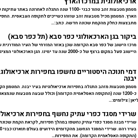
ארכיאולוגית במרכז הארץ
מטמון מטבעות זהב טהור כבני -1100 שנה התגלה לאחרונה באתר
הארץ. המטמון מכיל מטבעות זהב שזוהו כשייכים לתקופה העבאסית. החפי
מתבצעות כחלק מהקמת שכונה חדשה. כתב:…
ביקור בגן הארכאולוגי כפר סבא (תל כפר סבא)
מרכז הישוב של כפר סבא הקדומה שכן באזור המזרחי של העיר המודרנית ש
היישוב פעל במקום ברצף של כ-2000 שנה עד ימינו. הגן הארכאולוג
דמי חנוכה היסטוריים נחשפו בחפירות ארכיאולוגי
יבנה
מטמון מטבעות מזהב התגלה בחפירות ארכיאולוגיות בעיר יבנה. המטמון הקט
כ-1200 שנה (התקופה האסלאמית הקדומה) וכולל שבעה מטבעות שנמצאו
אן | צילומים:…
שרידי מסגד כפרי עתיק נחשף בחפירות ארכיאולוג
שרידי מבנה מסגד כפרי עתיק נחשפו במהלך חפירות, לקראת הקמת שכונת
(התקופה האסלאמית הקדומה). את החפירות…