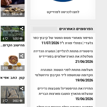
לחצו לכניסה לפרוייקט
84
5404
הפרסומים האחרונים
הסיפור מאחורי מטוס הווטור של קיבוץ כפר
4
5051
גלעדי | נפתלי פורת ז"ל
11/07/2026
מהישוב הקדום…
היסטוריה מתחת לרגליים | המערה הנדירה
מטלטלת את הארכיאולוגים בפוריידיס
21/06/2026
9
3085
תעלומה מתחת לפני השטח: המנהרה
הקדומה שנחשפה ליד הקיבוץ הירושלמי
קטן. כתב: אפי אלי
19/06/2026
החזירו את ההיסטוריה! מטבעות נדירים
שנעלמו מהארץ הושבו מארצות הברית
15/06/2026
3
3463