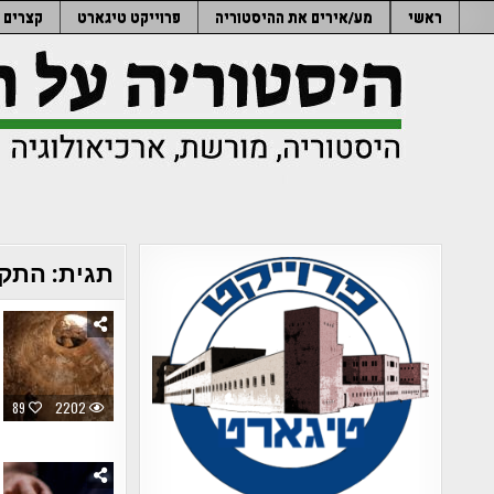
Ski
ראשי
מע/אירים את ההיסטוריה
פרוייקט טיגארט
קצרים
t
conten
תגית:
התקו
89
2202