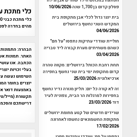
הפתעה במכתש הילד שהרים אבן וגילה
פסלון קדום בן 1,700 שנה
10/06/2026
כלי מתכת ע
בית יוצר גדול לכלי אבן מתקופת בית
המקדש השני נחשף בירושלים
מהים בחדרה לפני 
04/06/2026
חוליית שודדי עתיקות נתפסו "על חם"
כשהם משחיתים מערת קבורה ליד טבריה
הבהרה:
התמונות 
03/04/2026
האתר. תמונות אש
הכתבה. אנו עושים
תחת רחבת הכותל בירושלים: מקווה טהרה
בעלי זכויות יוצר
קדום מתקופת ימי בית שני נחשף בחפירה
ארכיאלוגית
25/03/2026
יוצרים בחומר המו
זה לא קורה כל יום: תליון מנורה נדיר נחשף
בחפירות למרגלות הר הבית, צפונית לעיר
תקשורת (מייל/טלפ
דוד
23/03/2026
דרישתכם והסכמת
שרידים חדשים של קטע מחומת ירושלים
אפי אליאן , היסטוריה על המפה , 
מתקופת החשמונאים נחשפו לאחרונה
17/02/2026
נתפסו על חם: שודדי עתיקות חפרו