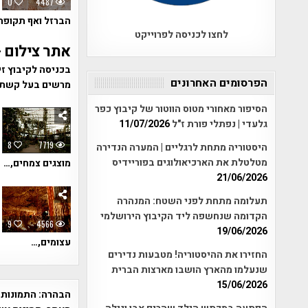
0
4487
הברזל ואף תקופת 
לחצו לכניסה לפרוייקט
אתר צילום 
בכניסה לקיבוץ זי
הפרסומים האחרונים
מרשים בעל קשתות
הסיפור מאחורי מטוס הווטור של קיבוץ כפר
גלעדי | נפתלי פורת ז"ל
11/07/2026
8
7719
היסטוריה מתחת לרגליים | המערה הנדירה
מטלטלת את הארכיאולוגים בפוריידיס
מוצגים צמחים,…
21/06/2026
תעלומה מתחת לפני השטח: המנהרה
הקדומה שנחשפה ליד הקיבוץ הירושלמי
9
4566
19/06/2026
עצומים,…
החזירו את ההיסטוריה! מטבעות נדירים
שנעלמו מהארץ הושבו מארצות הברית
15/06/2026
הבהרה:
התמונות 