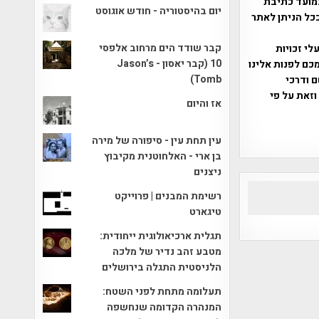
מועד כתיבת
יום בהיסטוריה - חודש אוגוסט
ככל הניתן לאתר
קבר שודד הים מרחוב אלפסי
שס"ח 2007. במידה והנכם בעלי זכויות
10 (קבר יאסון - Jason’s
כם לפנות אלינו
Tomb)
ברת, שם ודרכי
וזאת על פי
אז והיום
עין תחת עין - סיפורה של מירה
בן ארי - האלחוטנית מקיבוץ
ניצנים
רשימת המבנים | פרוייקט
טיגארט
תגלית ארכיאולוגית ייחודית:
מטבע זהב נדיר של מלכה
הלניסטית התגלה בירושלים
תעלומה מתחת לפני השטח:
המנהרה הקדומה שנחשפה