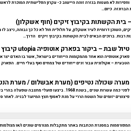
וחפירות לא מעטות בגזרה זוהה היישוב כ- עקרון הפלישתית המוכרת לראש
הברונזה. כיום…
– בית הקשתות בקיבוץ זיקים (חוף אשקלון)
קים, השוכן דרומית לעיר אשקלון, על תלולית חול לא כל כך גבוהה, ניצב לו 
 רבות. ברוכים הבאים לבית הקשתות בקיבוץ זיקים הדרך…
טיול שבת – ביקור בפארק אוטופיה utopia קיבוץ בחן
פארק אוטופיה הוא אחד מהמקומות הייחודים בישראל, אשר בו האדם יצר 
הטבעית – אקולוגית עבור זנים ייחודים של צמחים ואף בעלי חיים. הפארק 
מערה שכולה נטיפים (מערת אבשלום / מערת הנט
לפני כמה עשרות שנים , בשנת 1968. ביצעו פועלי מחצבה שפע
פיצוצים יזומים של השטח הררי על מנת לאסוף חצץ המיועד לבניה. לאחר ס
המפורסמות במסגרת הכתבות באתר מתקבלות מגורמים שונים ו/או מצולמות