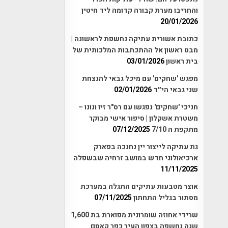
והחריבו מערת קבורה קדומה ליד חיטין
20/01/2026
כתובת אשורית עתיקה נחשפת לראשונה |
מבט ראשון אל ההתכתבות המלכותית של
בית ראשון
03/01/2026
מפגש 'שחקים' עם מיכל גבאי להנצחת
שני גבאי הי״ד
02/01/2026
חניכי 'שחקים' נפגשו עם רס"ר זיו ונונו –
משטרת אשקלון | סיפור אישי מבוקר
מתקפת ה 7/10
07/12/2025
גת עתיקה לייצור יין נחנכה בפארק
ארכיאולוגי חדש במושב זרחיה שבשפלה
11/11/2025
אוצר מטבעות עתיקים התגלה במערכת
מסתור בגליל התחתון
07/11/2025
שרידי אחוזה שומרונית מפוארת בת 1,600
שנה נחשפה בצפון העיר כפר קאסם