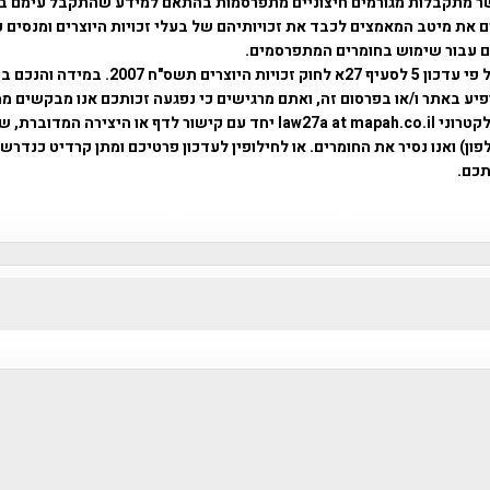
ר מתקבלות מגורמים חיצוניים מתפרסמות בהתאם למידע שהתקבל עימם ב
 את מיטב המאמצים לכבד את זכויותיהם של בעלי זכויות היוצרים ומנסים 
ים עבור שימוש בחומרים המתפרסמים.
השימוש נעשה על פי עדכון 5 לסעיף 27א לחוק זכויות היוצרים ת
פיע באתר ו/או בפרסום זה, ואתם מרגישים כי נפגעה זכותכם אנו מבקשים ממ
באמצעות דואר אלקטרוני law27a at mapah.co.il יחד עם קישור לדף או היצירה המדו
ון) ואנו נסיר את החומרים. או לחילופין לעדכון פרטיכם ומתן קרדיט כנדרש 
כם.
פרוייקט טיגארט , Efi Elian , Tegart Fort , tegart fortress