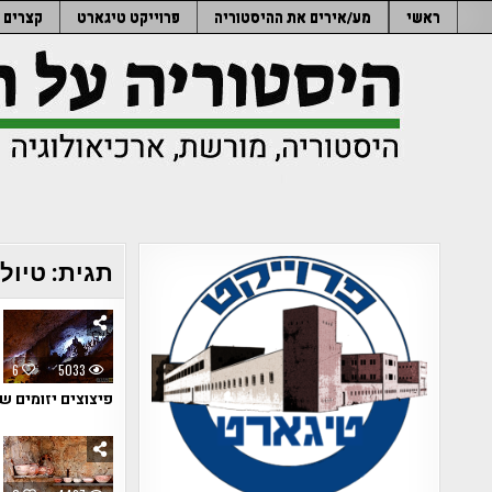
Ski
ראשי
מע/אירים את ההיסטוריה
פרוייקט טיגארט
קצרים
t
conten
תגית:
טיול
6
5033
פיצוצים יזומים ש