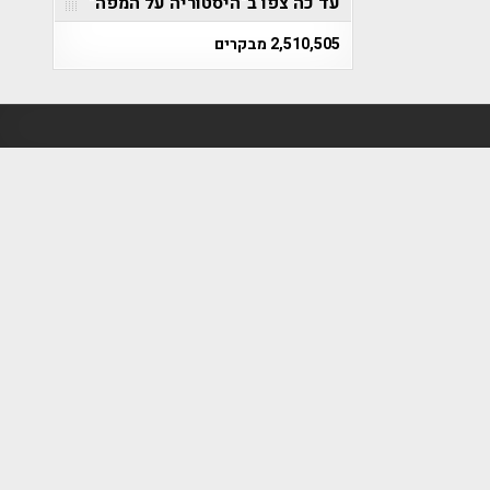
עד כה צפו ב"היסטוריה על המפה"
2,510,505 מבקרים