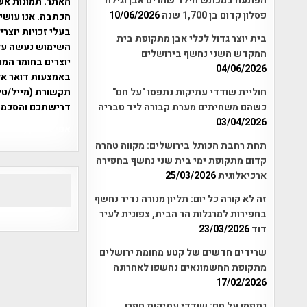
הפתעה במכתש הילד שהרים אבן וגילה
האתר. תמונות אש
פסלון קדום בן 1,700 שנה
10/06/2026
הכתבה. אנו עושים
בעלי זכויות יוצר
בית יוצר גדול לכלי אבן מתקופת בית
המקדש השני נחשף בירושלים
יוצרים בחומר המו
04/06/2026
תקשורת (מייל/טלפ
חוליית שודדי עתיקות נתפסו "על חם"
דרישתכם והסכמת
כשהם משחיתים מערת קבורה ליד טבריה
03/04/2026
אפי אליאן , היסטוריה על המפה , 
תחת רחבת הכותל בירושלים: מקווה טהרה
קדום מתקופת ימי בית שני נחשף בחפירה
ארכיאלוגית
25/03/2026
זה לא קורה כל יום: תליון מנורה נדיר נחשף
בחפירות למרגלות הר הבית, צפונית לעיר
דוד
23/03/2026
שרידים חדשים של קטע מחומת ירושלים
מתקופת החשמונאים נחשפו לאחרונה
17/02/2026
נתפסו על חם: שודדי עתיקות חפרו