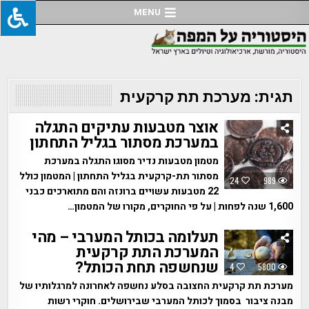
Ski
MENU
t
conten
תגית:
מערכת תת קרקעית
אוצר מטבעות עתיקים התגלה
במערכת מסתור בגליל התחתון
מטמון מטבעות נדיר מסוגו התגלה במערכת
מסתור תת-קרקעית בגליל התחתון | המטמון כולל
24
989
22 מטבעות עשויים ברונזה והם מתוארכים כבני
1,600 שנה לפחות | על פי החוקרים, מקורו של המטמון…
תעלומה בכותל המערבי – מהי
המערכת התת קרקעית
שנחשפה תחת הכותל?
4
5800
מערכת תת קרקעית החצובה בסלע נחשפה לאחרונה למרגלותיו של
מבנה ציבור בסמוך לכותל המערבי שבירושלים. חוקרי רשות