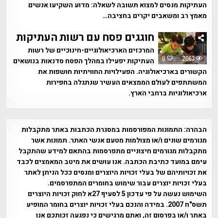
העתיקות מנסים למצוא תשובה לשאלה: מדוע השקיעו אנשים
מאמץ רב ומשאבים יקרים בחציבה…
חוגגים פסח עם רשות העתיקות
המרכזים הארכיאולוגיים-חינוכיים של רשות
0
2063
העתיקות יפעילו במהלך הפסח סדנאות בנושאים
הקשורים בארכיאולוגיה. הפעילויות החוויתיות חושפות את
המשתתפים לעולם הממצאים העשיר שנתגלה בחפירות
ארכיאולוגיות ברחבי הארץ.
הבהרה:
התמונות המפורסמות במסגרת הכתבות באתר מתקבלות
מגורמים שונים ו/או מצולמות מטעם אנשי האתר. תמונות אשר
מתקבלות מגורמים חיצוניים מתפרסמות בהתאם למידע שהתקבל
עימם במועד כתיבת הכתבה. אנו עושים את מיטב המאמצים לכבד
את זכויותיהם של בעלי זכויות היוצרים ומנסים ככל הניתן לאתר
בעלי זכויות יוצרים עבור שימוש בחומרים המתפרסמים.
השימוש נעשה על פי עדכון 5 לסעיף 27א לחוק זכויות היוצרים
תשס"ח 2007. במידה והנכם בעלי זכויות יוצרים בחומר המופיע
באתר ו/או בפרסום זה, ואתם מרגישים כי נפגעה זכותכם אנו