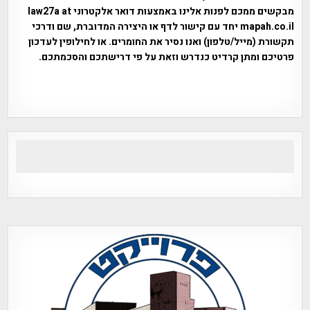
מבקשים ממכם לפנות אלינו באמצעות דואר אלקטרוני law27a at
mapah.co.il יחד עם קישור לדף או היצירה המדוברת, שם ודרכי
תקשורת (מייל/טלפון) ואנו נסיר את החומרים. או לחילופין לעדכון
פרטיכם ומתן קרדיט כנדרש וזאת על פי דרישתכם והסכמתכם.
אפי אליאן , היסטוריה על המפה , פרוייקט טיגארט , Efi Elian ,
Tegart Fort , tegart fortress