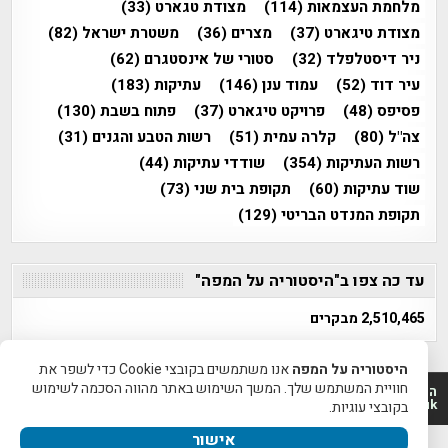
מלחמת העצמאות
(114)
מצודת טגארט
(33)
מצודת טיגארט
(37)
מצרים
(36)
משטרת ישראל
(82)
ניר דיסטלפלד
(32)
סטורי של אינסטגרם
(62)
עיר דוד
(52)
עמוד ענן
(146)
עתיקות
(183)
פסיפס
(48)
פרויקט טיגארט
(37)
פתוח בשבת
(130)
צה"ל
(80)
קלרה עמית
(51)
רשות הטבע והגנים
(31)
רשות העתיקות
(354)
שודדי עתיקות
(44)
שוד עתיקות
(60)
תקופת בית שני
(73)
תקופת המנדט הבריטי
(129)
עד כה צפו ב"היסטוריה על המפה"
2,510,465 מבקרים
היסטוריה על המפה
אנו משתמשים בקובצי Cookie כדי לשפר את
חוויית המשתמש שלך. המשך השימוש באתר מהווה הסכמה לשימוש
היסטוריה על המפה 2011-2026 | פרוייקט טיגארט 2012-2026|
www.mapah.co.il | www.tegart.uk
בקובצי עוגיות.
אישור