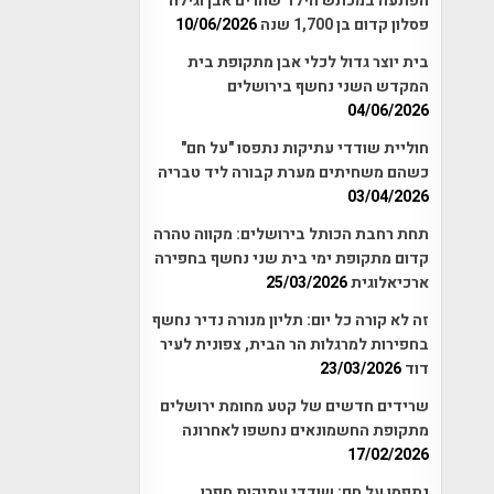
הפתעה במכתש הילד שהרים אבן וגילה
פסלון קדום בן 1,700 שנה
10/06/2026
בית יוצר גדול לכלי אבן מתקופת בית
המקדש השני נחשף בירושלים
04/06/2026
חוליית שודדי עתיקות נתפסו "על חם"
כשהם משחיתים מערת קבורה ליד טבריה
03/04/2026
תחת רחבת הכותל בירושלים: מקווה טהרה
קדום מתקופת ימי בית שני נחשף בחפירה
ארכיאלוגית
25/03/2026
זה לא קורה כל יום: תליון מנורה נדיר נחשף
בחפירות למרגלות הר הבית, צפונית לעיר
דוד
23/03/2026
שרידים חדשים של קטע מחומת ירושלים
מתקופת החשמונאים נחשפו לאחרונה
17/02/2026
נתפסו על חם: שודדי עתיקות חפרו