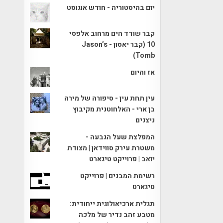
יום בהיסטוריה - חודש אוגוסט
קבר שודד הים מרחוב אלפסי
10 (קבר יאסון - Jason’s
Tomb)
אז והיום
עין תחת עין - סיפורה של מירה
בן ארי - האלחוטנית מקיבוץ
ניצנים
המפלצת שעל הגבעה -
משטרת עירק סווידאן | מצודת
יואב | פרוייקט טיגארט
רשימת המבנים | פרוייקט
טיגארט
תגלית ארכיאולוגית ייחודית:
מטבע זהב נדיר של מלכה