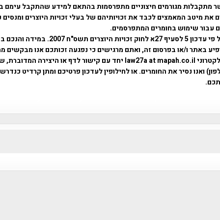
ר מתקבלות מגורמים חיצוניים מתפרסמות בהתאם למידע שהתקבל עימם ב
 את מיטב המאמצים לכבד את זכויותיהם של בעלי זכויות היוצרים ומנסים 
ים עבור שימוש בחומרים המתפרסמים.
השימוש נעשה על פי עדכון 5 לסעיף 27א לחוק זכויות היוצרים ת
פיע באתר ו/או בפרסום זה, ואתם מרגישים כי נפגעה זכותכם אנו מבקשים ממ
באמצעות דואר אלקטרוני law27a at mapah.co.il יחד עם קישור לדף או היצירה המדו
ון) ואנו נסיר את החומרים. או לחילופין לעדכון פרטיכם ומתן קרדיט כנדרש 
כם.
פרוייקט טיגארט , Efi Elian , Tegart Fort , tegart fortress