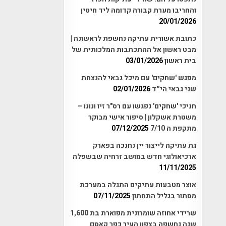
והחריבו מערת קבורה קדומה ליד חיטין
20/01/2026
כתובת אשורית עתיקה נחשפת לראשונה |
מבט ראשון אל ההתכתבות המלכותית של
בית ראשון
03/01/2026
מפגש 'שחקים' עם מיכל גבאי להנצחת
שני גבאי הי״ד
02/01/2026
חניכי 'שחקים' נפגשו עם רס"ר זיו ונונו –
משטרת אשקלון | סיפור אישי מבוקר
מתקפת ה 7/10
07/12/2025
גת עתיקה לייצור יין נחנכה בפארק
ארכיאולוגי חדש במושב זרחיה שבשפלה
11/11/2025
אוצר מטבעות עתיקים התגלה במערכת
מסתור בגליל התחתון
07/11/2025
שרידי אחוזה שומרונית מפוארת בת 1,600
שנה נחשפה בצפון העיר כפר קאסם