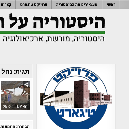
Ski
ראשי
מע/אירים את ההיסטוריה
פרוייקט טיגארט
קצרים
t
conten
תגית:
נחל 
25
1761
הבהרה:
התמונות 