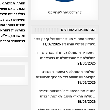
האתר. תמונות אש
הכתבה. אנו עושים
לחצו לכניסה לפרוייקט
בעלי זכויות יוצר
יוצרים בחומר המו
הפרסומים האחרונים
תקשורת (מייל/טלפ
הסיפור מאחורי מטוס הווטור של קיבוץ כפר
דרישתכם והסכמת
גלעדי | נפתלי פורת ז"ל
11/07/2026
אפי אליאן , היסטוריה על המפה , 
היסטוריה מתחת לרגליים | המערה הנדירה
מטלטלת את הארכיאולוגים בפוריידיס
21/06/2026
תעלומה מתחת לפני השטח: המנהרה
הקדומה שנחשפה ליד הקיבוץ הירושלמי
19/06/2026
החזירו את ההיסטוריה! מטבעות נדירים
שנעלמו מהארץ הושבו מארצות הברית
15/06/2026